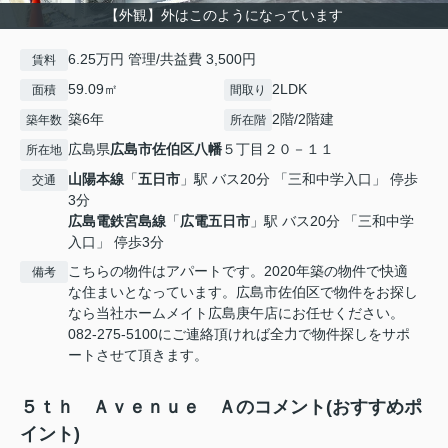
【外観】外はこのようになっています
6.25万円 管理/共益費 3,500円
賃料
59.09㎡
2LDK
面積
間取り
築6年
2階/2階建
築年数
所在階
広島県
広島市佐伯区
八幡
５丁目２０－１１
所在地
山陽本線
「
五日市
」駅 バス20分 「三和中学入口」 停歩
交通
3分
広島電鉄宮島線
「
広電五日市
」駅 バス20分 「三和中学
入口」 停歩3分
こちらの物件はアパートです。2020年築の物件で快適
備考
な住まいとなっています。広島市佐伯区で物件をお探し
なら当社ホームメイト広島庚午店にお任せください。
082-275-5100にご連絡頂ければ全力で物件探しをサポ
ートさせて頂きます。
５ｔｈ Ａｖｅｎｕｅ Ａのコメント(おすすめポ
イント)