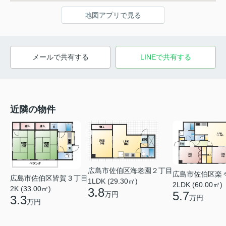
地図アプリで見る
メールで共有する
LINEで共有する
近隣の物件
広島市佐伯区海老園２丁目
広島市佐伯区楽
広島市佐伯区皆賀３丁目
1LDK (29.30㎡)
2LDK (60.00㎡)
2K (33.00㎡)
3.8
5.7
万円
3.3
万円
万円