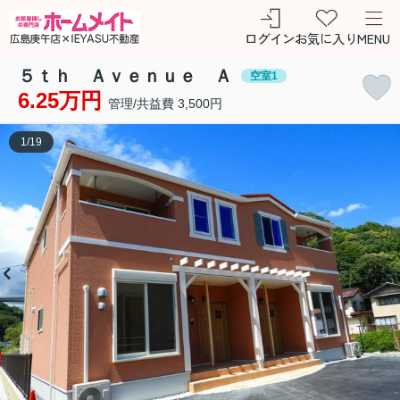
ログイン
お気に入り
MENU
５ｔｈ Ａｖｅｎｕｅ Ａ
空室1
6.25万円
管理/共益費 3,500円
1
/
19