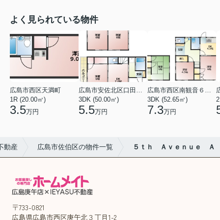
よく見られている物件
広島市西区天満町
広島市安佐北区口田１丁目
広島市西区南観音６丁目
1R (20.00㎡)
3DK (50.00㎡)
3DK (52.65㎡)
2
3.5
5.5
7.3
万円
万円
万円
不動産
広島市佐伯区の物件一覧
５ｔｈ Ａｖｅｎｕｅ Ａ
〒733-0821
広島県広島市西区庚午北３丁目1-2