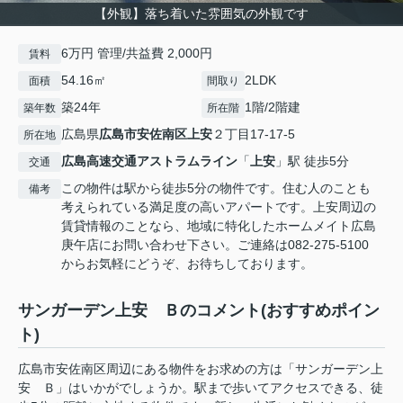
【外観】落ち着いた雰囲気の外観です
6万円 管理/共益費 2,000円
賃料
54.16㎡
2LDK
面積
間取り
築24年
1階/2階建
築年数
所在階
広島県
広島市安佐南区
上安
２丁目17-17-5
所在地
広島高速交通アストラムライン
「
上安
」駅 徒歩5分
交通
この物件は駅から徒歩5分の物件です。住む人のことも
備考
考えられている満足度の高いアパートです。上安周辺の
賃貸情報のことなら、地域に特化したホームメイト広島
庚午店にお問い合わせ下さい。ご連絡は082-275-5100
からお気軽にどうぞ、お待ちしております。
サンガーデン上安 Ｂのコメント(おすすめポイン
ト)
広島市安佐南区周辺にある物件をお求めの方は「サンガーデン上
安 Ｂ」はいかがでしょうか。駅まで歩いてアクセスできる、徒