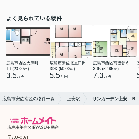
よく見られている物件
広島市西区天満町
広島市安佐北区口田１丁目
広島市西区南観音６丁目
1R (20.00㎡)
3DK (50.00㎡)
3DK (52.65㎡)
2
3.5
5.5
7.3
万円
万円
万円
広島市安佐南区の物件一覧
上安駅
サンガーデン上安 Ｂ
〒733-0821