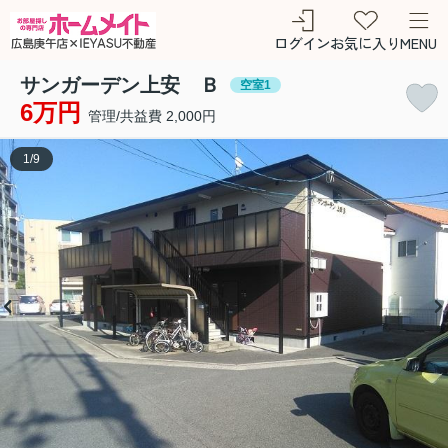
ログイン
お気に入り
MENU
サンガーデン上安 Ｂ
空室1
6万円
管理/共益費 2,000円
1
/
9