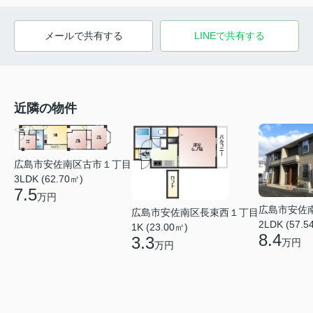
メールで共有する
LINEで共有する
近隣の物件
広島市安佐南区古市１丁目
3LDK (62.70㎡)
7.5
万円
広島市安佐
広島市安佐南区長束西１丁目
2LDK (57.5
1K (23.00㎡)
8.4
3.3
万円
万円