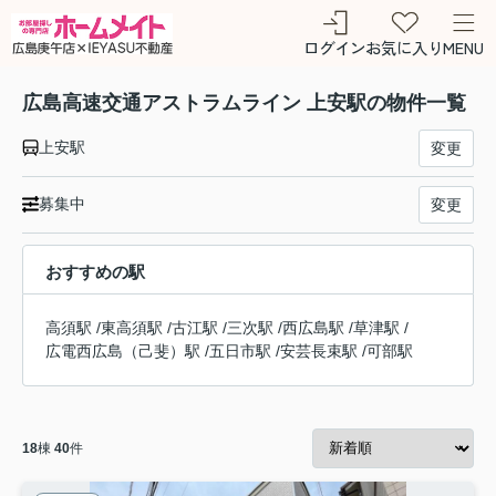
ログイン
お気に入り
MENU
広島高速交通アストラムライン 上安駅の物件一覧
上安駅
変更
募集中
変更
おすすめの駅
高須駅
/
東高須駅
/
古江駅
/
三次駅
/
西広島駅
/
草津駅
/
広電西広島（己斐）駅
/
五日市駅
/
安芸長束駅
/
可部駅
18
棟
40
件