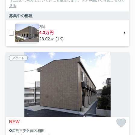
うに急いで乾かしたいときにも重宝します。ドアを開けたり直...
もっと
見る
募集中の部屋
2階
4.3万円
28.02㎡ (1K)
アパート
NEW
広島市安佐南区相田