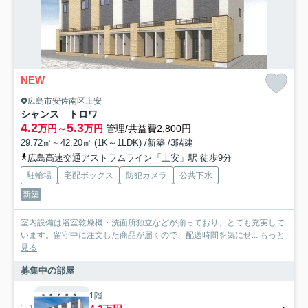
NEW
広島市安佐南区上安
シャンス トロワ
4.2
5.3
万円～
万円
管理/共益費2,800円
29.72㎡～42.20㎡ (1K～1LDK) /新築 /3階建
広島高速交通アストラムライン「上安」駅 徒歩9分
駐輪場
宅配ボックス
防犯カメラ
公共下水
新築
室内設備は浴室乾燥機・洗面所独立などが揃っており、とても充実して
います。留守中に注文した商品が届くので、配送時間を気にせ...
もっと
見る
募集中の部屋
1階