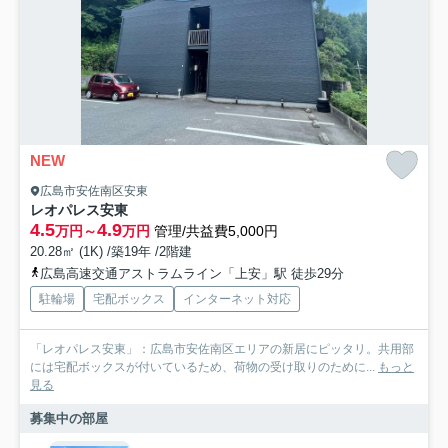
NEW
広島市安佐南区安東
レオパレス安東
4.5
4.9
万円～
万円
管理/共益費5,000円
20.28㎡ (1K) /築19年 /2階建
広島高速交通アストラムライン「上安」駅 徒歩29分
駐輪場
宅配ボックス
インターネット対応
「レオパレス安東」：広島市安佐南区エリアの新居にピッタリ。共用部
には宅配ボックスが付いているため、荷物の受け取りのために...
もっと
見る
募集中の部屋