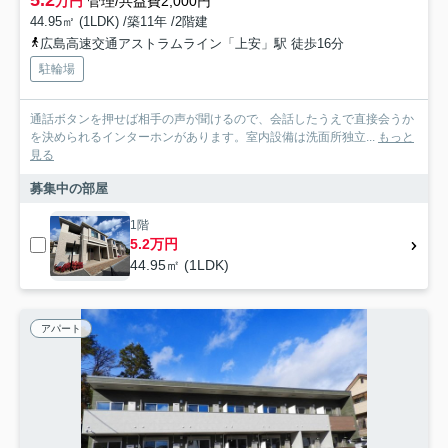
万円
管理/共益費2,000円
44.95㎡ (1LDK) /築11年 /2階建
広島高速交通アストラムライン「上安」駅 徒歩16分
駐輪場
通話ボタンを押せば相手の声が聞けるので、会話したうえで直接会うか
を決められるインターホンがあります。室内設備は洗面所独立...
もっと
見る
募集中の部屋
1階
5.2万円
44.95㎡ (1LDK)
アパート