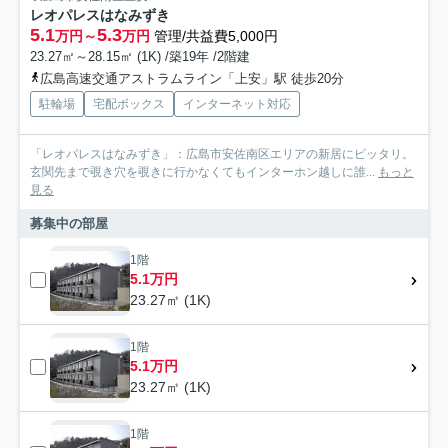
レオパレスはなみずき
5.1
5.3
万円～
万円
管理/共益費5,000円
23.27㎡～28.15㎡ (1K) /築19年 /2階建
広島高速交通アストラムライン「上安」駅 徒歩20分
駐輪場
宅配ボックス
インターネット対応
「レオパレスはなみずき」：広島市安佐南区エリアの新居にピッタリ。
玄関先まで覗き穴を覗きに行かなくてもインターホン越しに誰...
もっと
見る
募集中の部屋
1階
5.1万円
23.27㎡ (1K)
1階
5.1万円
23.27㎡ (1K)
1階