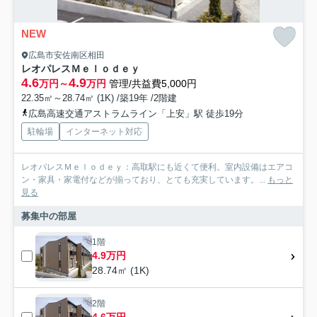
NEW
広島市安佐南区相田
レオパレスＭｅｌｏｄｅｙ
4.6
4.9
万円～
万円
管理/共益費5,000円
22.35㎡～28.74㎡ (1K) /築19年 /2階建
広島高速交通アストラムライン「上安」駅 徒歩19分
駐輪場
インターネット対応
レオパレスＭｅｌｏｄｅｙ：高取駅にも近くて便利。室内設備はエアコ
ン・家具・家電付などが揃っており、とても充実しています。...
もっと
見る
募集中の部屋
1階
4.9万円
28.74㎡ (1K)
2階
4.6万円