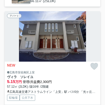
66.11㎡ (2SLDK)
アパート
NEW
広島市安佐南区上安
ヴィラ ソレイユ
5.15
万円
管理/共益費2,300円
57.12㎡ (2LDK) /築16年 /2階建
広島高速交通アストラムライン「上安」駅 バス6分 「光ヶ丘団地口」 停歩6分
駐輪場
公共下水