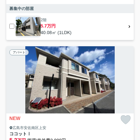
募集中の部屋
2階
5.7万円
40.08㎡ (1LDK)
アパート
NEW
広島市安佐南区上安
ココットⅠ
5.2