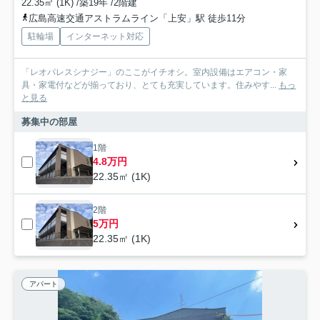
22.35㎡ (1K) /築19年 /2階建
広島高速交通アストラムライン「上安」駅 徒歩11分
駐輪場
インターネット対応
「レオパレスシナジー」のここがイチオシ。室内設備はエアコン・家
具・家電付などが揃っており、とても充実しています。住みやす...
もっ
と見る
募集中の部屋
1階
4.8万円
22.35㎡ (1K)
2階
5万円
22.35㎡ (1K)
アパート