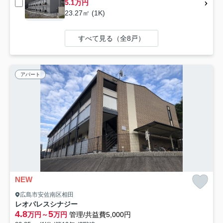
5.1万円
23.27㎡ (1K)
すべて見る（全8戸）
アパート
NEW
広島市安佐南区相田
レオパレスシナジー
4.8
5
万円～
万円
管理/共益費5,000円