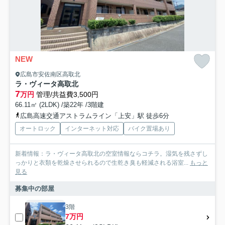
NEW
広島市安佐南区高取北
ラ・ヴィータ高取北
7
万円
管理/共益費3,500円
66.11㎡ (2LDK) /築22年 /3階建
広島高速交通アストラムライン「上安」駅 徒歩6分
オートロック
インターネット対応
バイク置場あり
新着情報：ラ・ヴィータ高取北の空室情報ならコチラ。湿気を残さずし
っかりと衣類を乾燥させられるので生乾き臭も軽減される浴室...
もっと
見る
募集中の部屋
3階
7万円