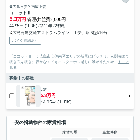
広島市安佐南区上安
ココットⅡ
5.3
万円
管理/共益費2,000円
44.95㎡ (1LDK) /築11年 /2階建
広島高速交通アストラムライン「上安」駅 徒歩16分
バイク置場あり
「ココットⅡ」：広島市安佐南区エリアの新居にピッタリ。玄関先まで
覗き穴を覗きに行かなくてもインターホン越しに誰が来たのか...
もっと
見る
募集中の部屋
1階
5.3万円
44.95㎡ (1LDK)
上安の掲載物件の家賃相場
家賃相場
空室件数