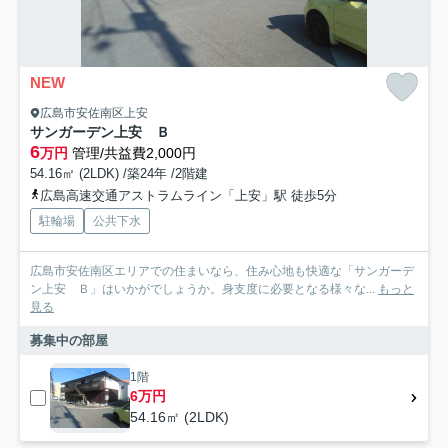
NEW
広島市安佐南区上安
サンガーデン上安 Ｂ
6
万円
管理/共益費2,000円
54.16㎡ (2LDK) /築24年 /2階建
広島高速交通アストラムライン「上安」駅 徒歩5分
駐輪場
公共下水
広島市安佐南区エリアでの住まいなら、住み心地も快適な「サンガーデ
ン上安 Ｂ」はいかがでしょうか。身支度に必要となる様々な...
もっと
見る
募集中の部屋
1階
6万円
54.16㎡ (2LDK)