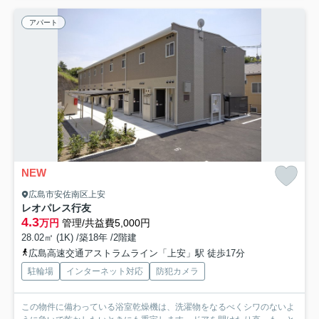
アパート
NEW
広島市安佐南区上安
レオパレス行友
4.3
万円
管理/共益費5,000円
28.02㎡ (1K) /築18年 /2階建
広島高速交通アストラムライン「上安」駅 徒歩17分
駐輪場
インターネット対応
防犯カメラ
この物件に備わっている浴室乾燥機は、洗濯物をなるべくシワのないよ