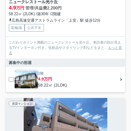
ニュークレストール光ケ丘
4.9
万円
管理/共益費2,200円
58.22㎡ (2LDK) /築30年 /2階建
広島高速交通アストラムライン「上安」駅 徒歩12分
駐輪場
公共下水
こだわりポイント満載のニュークレストール光ケ丘。来訪者の顔が見え
るTVインターホン付き。化粧品やスタイリング剤などをまと...
もっと見
る
募集中の部屋
1階
4.9万円
58.22㎡ (2LDK)
賃貸マンション