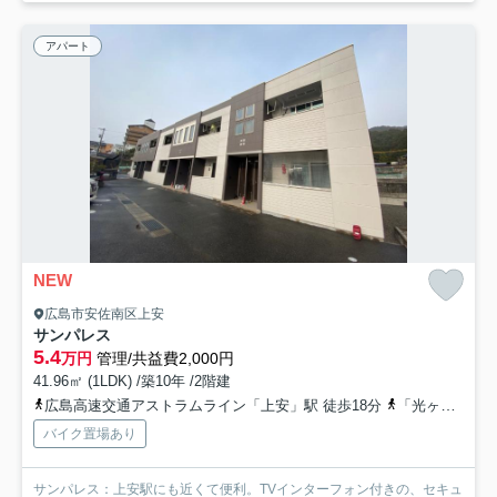
アパート
NEW
広島市安佐南区上安
サンパレス
5.4
万円
管理/共益費2,000円
41.96㎡ (1LDK) /築10年 /2階建
広島高速交通アストラムライン「上安」駅 徒歩18分
「光ヶ丘団地」バス停下車 徒歩3分
バイク置場あり
サンパレス：上安駅にも近くて便利。TVインターフォン付きの、セキュ