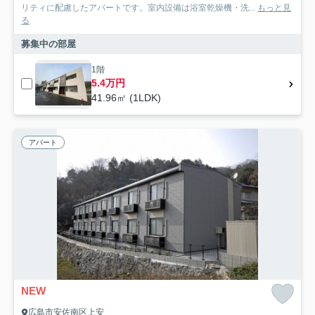
リティに配慮したアパートです。室内設備は浴室乾燥機・洗...
もっと見
る
募集中の部屋
1階
5.4万円
41.96㎡ (1LDK)
アパート
NEW
広島市安佐南区上安