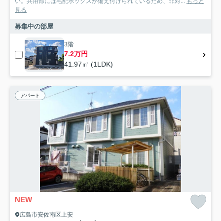
い。共用部には宅配ボックスが備え付けられているため、非対...
もっと
見る
募集中の部屋
3階
7.2万円
41.97㎡ (1LDK)
アパート
NEW
広島市安佐南区上安