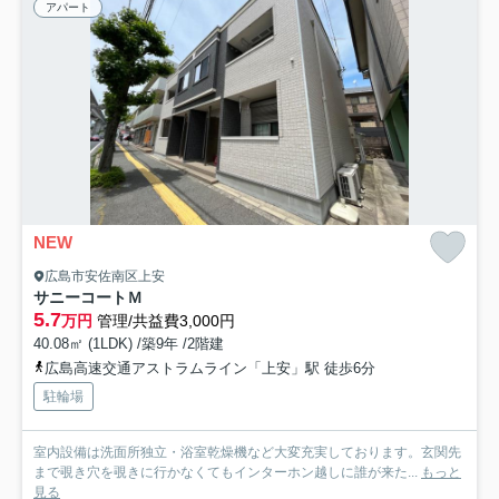
アパート
NEW
広島市安佐南区上安
サニーコートＭ
5.7
万円
管理/共益費3,000円
40.08㎡ (1LDK) /築9年 /2階建
広島高速交通アストラムライン「上安」駅 徒歩6分
駐輪場
室内設備は洗面所独立・浴室乾燥機など大変充実しております。玄関先
まで覗き穴を覗きに行かなくてもインターホン越しに誰が来た...
もっと
見る