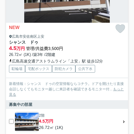
NEW
広島市安佐南区上安
シャンス ドゥ
4.5
万円
管理/共益費3,500円
26.72㎡ (1K) /築3年 /2階建
広島高速交通アストラムライン「上安」駅 徒歩12分
駐輪場
宅配ボックス
防犯カメラ
公共下水
新着情報：シャンス ドゥの空室情報ならコチラ。ドアを開けたり直接
会話しなくてもモニター越しに来訪者を確認できるモニター付...
もっと
見る
募集中の部屋
2階
4.5万円
26.72㎡ (1K)