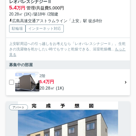
レオパレスシナジーⅡ
5.4
万円
管理/共益費5,000円
20.28㎡ (1K) /築18年 /2階建
広島高速交通アストラムライン「上安」駅 徒歩8分
駐輪場
インターネット対応
上安駅周辺への引っ越しをお考えなら「レオパレスシナジーⅡ」。生乾
きの洗濯物を乾かしたい時でもサッと乾燥できる、浴室乾燥機...
もっと
見る
募集中の部屋
2階
5.4万円
20.28㎡ (1K)
アパート