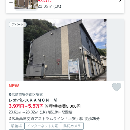
22.35㎡ (1K)
アパート
NEW
広島市安佐南区安東
レオパレスＫＡＭＯＮ Ⅵ
3.9
5.5
万円～
万円
管理/共益費5,000円
23.61㎡～28.02㎡ (1K) /築18年 /2階建
広島高速交通アストラムライン「上安」駅 徒歩26分
駐輪場
インターネット対応
防犯カメラ