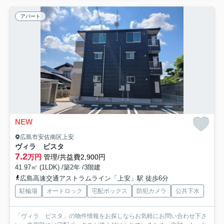
アパート
NEW
広島市安佐南区上安
ヴィラ ビスタ
7.2
万円
管理/共益費2,900円
41.97㎡ (1LDK) /築2年 /3階建
広島高速交通アストラムライン「上安」駅 徒歩6分
駐輪場
オートロック
宅配ボックス
防犯カメラ
公共下水
「ヴィラ ビスタ」の物件情報をお探しならお気軽にお問い合わせ下さ