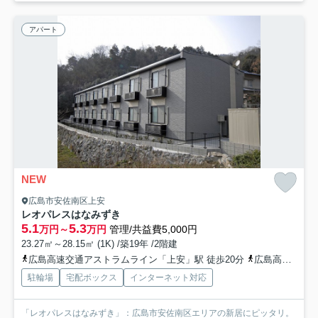
アパート
NEW
広島市安佐南区上安
レオパレスはなみずき
5.1
5.3
万円～
万円
管理/共益費5,000円
23.27㎡～28.15㎡ (1K) /築19年 /2階建
広島高速交通アストラムライン「上安」駅 徒歩20分
広島高速交通アストラムライン「高取」駅 徒歩26分
駐輪場
宅配ボックス
インターネット対応
「レオパレスはなみずき」：広島市安佐南区エリアの新居にピッタリ。