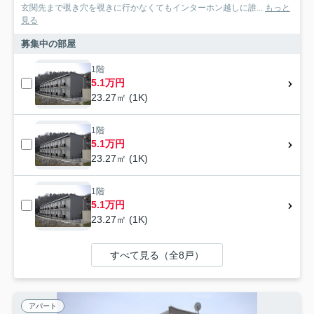
玄関先まで覗き穴を覗きに行かなくてもインターホン越しに誰...
もっと
見る
募集中の部屋
1階
5.1万円
23.27㎡ (1K)
1階
5.1万円
23.27㎡ (1K)
1階
5.1万円
23.27㎡ (1K)
すべて見る（全8戸）
アパート