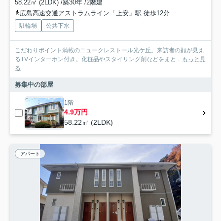
58.22㎡ (2LDK) /築30年 /2階建
広島高速交通アストラムライン「上安」駅 徒歩12分
駐輪場
公共下水
こだわりポイント満載のニュークレストール光ケ丘。来訪者の顔が見え
るTVインターホン付き。化粧品やスタイリング剤などをまと...
もっと見
る
募集中の部屋
1階
4.9万円
58.22㎡ (2LDK)
アパート