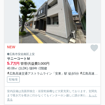
NEW
広島市安佐南区上安
サニーコートＭ
5.7
万円
管理/共益費3,000円
40.08㎡ (1LDK) /築9年 /2階建
広島高速交通アストラムライン「安東」駅 徒歩5分
広島高速交通アストラムライン「上安」駅 徒歩6分
駐輪場
室内設備は洗面所独立・浴室乾燥機など大変充実しております。玄関先
まで覗き穴を覗きに行かなくてもインターホン越しに誰が来た...
もっと
見る