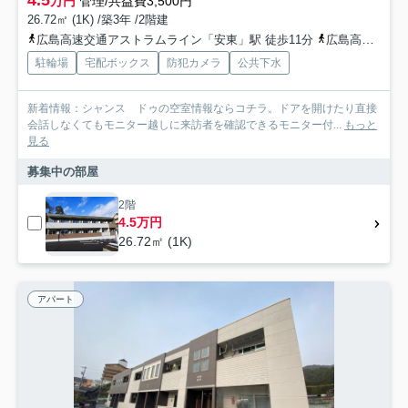
万円
管理/共益費3,500円
26.72㎡ (1K) /築3年 /2階建
広島高速交通アストラムライン「安東」駅 徒歩11分
広島高速交通アストラムライン「上安」駅 徒歩12分
駐輪場
宅配ボックス
防犯カメラ
公共下水
新着情報：シャンス ドゥの空室情報ならコチラ。ドアを開けたり直接
会話しなくてもモニター越しに来訪者を確認できるモニター付...
もっと
見る
募集中の部屋
2階
4.5万円
26.72㎡ (1K)
アパート