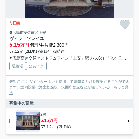
NEW
広島市安佐南区上安
ヴィラ ソレイユ
5.15
万円
管理/共益費2,300円
57.12㎡ (2LDK) /築16年 /2階建
広島高速交通アストラムライン「上安」駅 バス6分 「光ヶ丘団地口」 停歩6分
駐輪場
公共下水
来客時にはTVインターホンを使用して訪問者の顔を確認することができ
ます。室内設備は浴室乾燥機・洗面所独立などが揃っている...
もっと見
る
募集中の部屋
2階
5.15万円
57.12㎡ (2LDK)