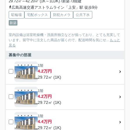
29.72㎡～42.20㎡ (1K～1LDK) /新築 /3階建
広島高速交通アストラムライン「上安」駅 徒歩9分
駐輪場
宅配ボックス
防犯カメラ
公共下水
新築
室内設備は浴室乾燥機・洗面所独立などが揃っており、とても充実して
います。留守中に注文した商品が届くので、配送時間を気にせ...
もっと
見る
募集中の部屋
1階
4.2万円
29.72㎡ (1K)
1階
4.2万円
29.72㎡ (1K)
1階
4.4万円
29.72㎡ (1K)