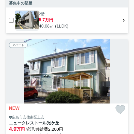
募集中の部屋
2階
5.7万円
40.08㎡ (1LDK)
アパート
NEW
広島市安佐南区上安
ニュークレストール光ケ丘
4.9
万円
管理/共益費2,200円