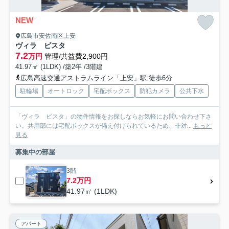
NEW
広島市安佐南区上安
ヴィラ ビスタ
7.2
万円
管理/共益費2,900円
41.97㎡ (1LDK) /築2年 /3階建
広島高速交通アストラムライン「上安」駅 徒歩6分
駐輪場
オートロック
宅配ボックス
防犯カメラ
公共下水
「ヴィラ ビスタ」の物件情報をお探しならお気軽にお問い合わせ下さ
い。共用部には宅配ボックスが備え付けられているため、非対...
もっと
見る
募集中の部屋
3階
7.2万円
41.97㎡ (1LDK)
アパート