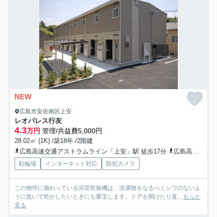
NEW
広島市安佐南区上安
レオパレス行友
4.3
万円
管理/共益費5,000円
28.02㎡ (1K) /築18年 /2階建
広島高速交通アストラムライン「上安」駅 徒歩17分
広島高速交通アストラムライン「安東」駅 徒歩20分
駐輪場
インターネット対応
防犯カメラ
この物件に備わっている浴室乾燥機は、洗濯物をなるべくシワのないよ
うに急いで乾かしたいときにも重宝します。ドアを開けたり直...
もっと
見る