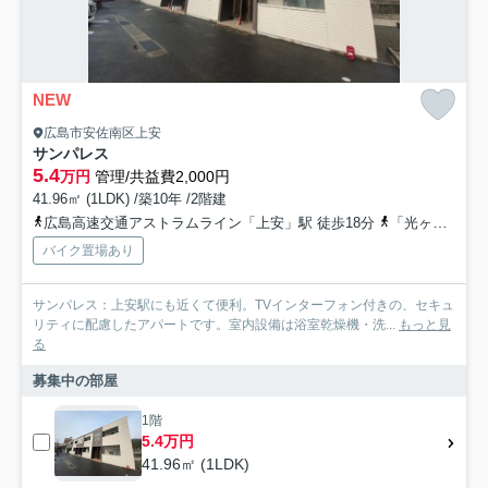
NEW
広島市安佐南区上安
サンパレス
5.4
万円
管理/共益費2,000円
41.96㎡ (1LDK) /築10年 /2階建
広島高速交通アストラムライン「上安」駅 徒歩18分
「光ヶ丘団地」バス停下車 徒歩3分
バイク置場あり
サンパレス：上安駅にも近くて便利。TVインターフォン付きの、セキュ
リティに配慮したアパートです。室内設備は浴室乾燥機・洗...
もっと見
る
募集中の部屋
1階
5.4万円
41.96㎡ (1LDK)