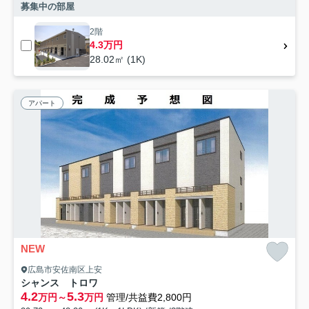
募集中の部屋
2階
4.3万円
28.02㎡ (1K)
アパート
NEW
広島市安佐南区上安
シャンス トロワ
4.2
5.3
万円～
万円
管理/共益費2,800円