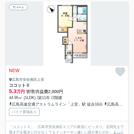
アパート
NEW
広島市安佐南区上安
ココットⅡ
5.3
万円
管理/共益費2,000円
44.95㎡ (1LDK) /築11年 /2階建
広島高速交通アストラムライン「上安」駅 徒歩16分
広島高速交通アストラムライン「安東」駅 徒歩17分
バイク置場あり
「ココットⅡ」：広島市安佐南区エリアの新居にピッタリ。玄関先まで
覗き穴を覗きに行かなくてもインターホン越しに誰が来たのか...
もっと