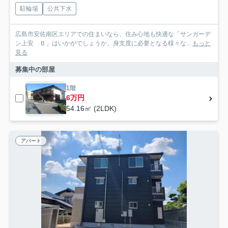
駐輪場
公共下水
広島市安佐南区エリアでの住まいなら、住み心地も快適な「サンガーデ
ン上安 Ｂ」はいかがでしょうか。身支度に必要となる様々な...
もっと
見る
募集中の部屋
1階
6万円
54.16㎡ (2LDK)
アパート