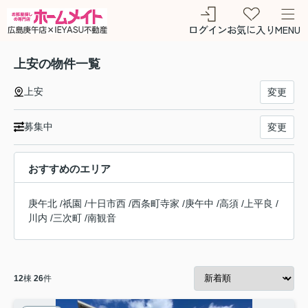
ログイン
お気に入り
MENU
上安の物件一覧
上安
変更
募集中
変更
おすすめのエリア
庚午北
/
祇園
/
十日市西
/
西条町寺家
/
庚午中
/
高須
/
上平良
/
川内
/
三次町
/
南観音
12
棟
26
件