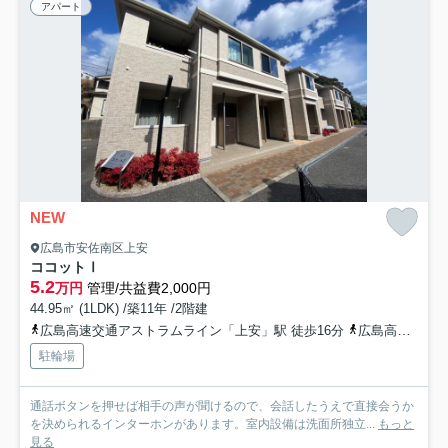
アパート
NEW
広島市安佐南区上安
ココットⅠ
5.2
万円
管理/共益費2,000円
44.95㎡ (1LDK) /築11年 /2階建
広島高速交通アストラムライン「上安」駅 徒歩16分
広島高速交通アストラムライン「安東」駅 徒歩17分
駐輪場
通話ボタンを押せば相手の声が聞けるので、会話したうえで直接会うか
を決められるインターホンがあります。室内設備は洗面所独立...
もっと
見る