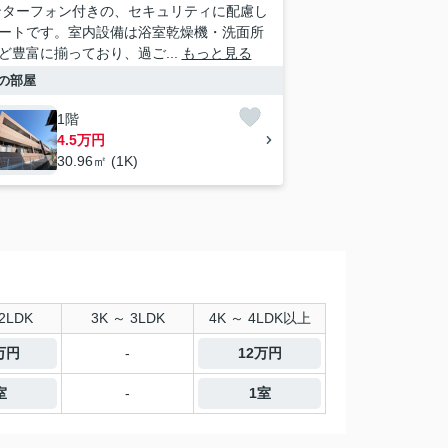
ンターフォン付きの、セキュリティに配慮し
ートです。室内設備は浴室乾燥機・洗面所
ど豊富に揃っており、過ご...
もっと見る
の部屋
1階
4.5万円
30.96㎡ (1K)
2LDK
3K ～ 3LDK
4K ～ 4LDK以上
6万円
-
12万円
室
-
1室