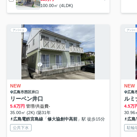
100.00㎡ (4LDK)
アパート
アパー
NEW
NEW
広島市西区
井口
広島
リーベン井口
ルミ
5.6
万円
管理/共益費-
4.5
万
35.00㎡ (2K) /築31年
30.96
広島電鉄宮島線
「
修大協創中高前
」駅 徒歩15分
広島
公共下水
駐輪