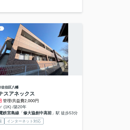
ト
市佐伯区
八幡
ナスアネックス
円
管理/共益費2,000円
㎡ (1K) /築20年
電鉄宮島線
「
修大協創中高前
」駅 徒歩53分
場
インターネット対応