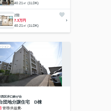
40.21㎡ (1LDK)
2階
7.3万円
40.21㎡ (1LDK)
ンション
市西区
井口鈴が台
台団地分譲住宅 D棟
円
管理/共益費-