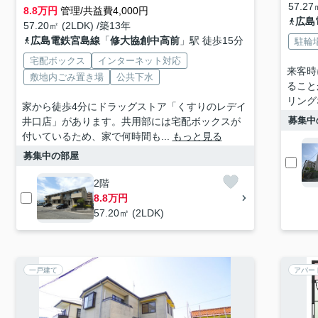
57.27
8.8
万円
管理/共益費4,000円
広島
57.20㎡ (2LDK) /築13年
広島電鉄宮島線
「
修大協創中高前
」駅 徒歩15分
駐輪
宅配ボックス
インターネット対応
来客時
敷地内ごみ置き場
公共下水
ること
リング
家から徒歩4分にドラッグストア「くすりのレデイ
募集中
井口店」があります。共用部には宅配ボックスが
付いているため、家で何時間も...
もっと見る
募集中の部屋
2階
8.8万円
57.20㎡ (2LDK)
一戸建て
アパー