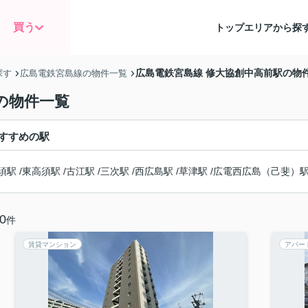
買う
トップ
エリアから探
広島電鉄宮島線 修大協創中高前駅の物
探す
広島電鉄宮島線の物件一覧
の物件一覧
すすめの駅
須駅
/
東高須駅
/
古江駅
/
三次駅
/
西広島駅
/
草津駅
/
広電西広島（己斐）
0
件
賃貸マンション
アパー