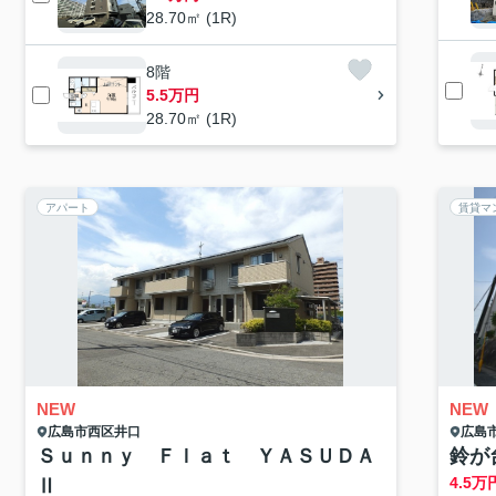
28.70㎡ (1R)
8階
5.5万円
28.70㎡ (1R)
アパート
賃貸マ
NEW
NEW
広島市西区
井口
広島
Ｓｕｎｎｙ Ｆｌａｔ ＹＡＳＵＤＡ
鈴が
4.5
万
Ⅱ