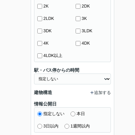
2K
2DK
2LDK
3K
3DK
3LDK
4K
4DK
4LDK以上
駅・バス停からの時間
建物構造
追加する
情報公開日
指定しない
本日
3日以内
1週間以内