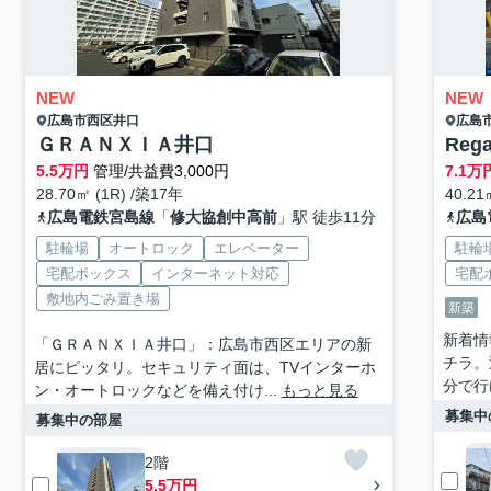
NEW
NEW
広島市西区
井口
広島
ＧＲＡＮＸＩＡ井口
Reg
5.5
万円
管理/共益費3,000円
7.1
万
28.70㎡ (1R) /築17年
40.21
広島電鉄宮島線
「
修大協創中高前
」駅 徒歩11分
広島
駐輪場
オートロック
エレベーター
駐輪
宅配ボックス
インターネット対応
宅配
敷地内ごみ置き場
新築
新着情
「ＧＲＡＮＸＩＡ井口」：広島市西区エリアの新
チラ。
居にピッタリ。セキュリティ面は、TVインターホ
分で行け
ン・オートロックなどを備え付け...
もっと見る
募集中
募集中の部屋
2階
5.5万円