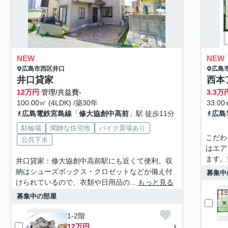
NEW
NEW
広島市西区
井口
広島
井口貸家
西本
12
万円
管理/共益費-
3.3
万
100.00㎡ (4LDK) /築30年
33.00
広島電鉄宮島線
「
修大協創中高前
」駅 徒歩11分
広島
駐輪場
閑静な住宅地
バイク置場あり
こだわ
公共下水
はエア
ます。
井口貸家：修大協創中高前駅にも近くて便利。収
納はシューズボックス・クロゼットなどが備え付
募集中
けられているので、衣類や日用品の...
もっと見る
募集中の部屋
1-2階
12万円