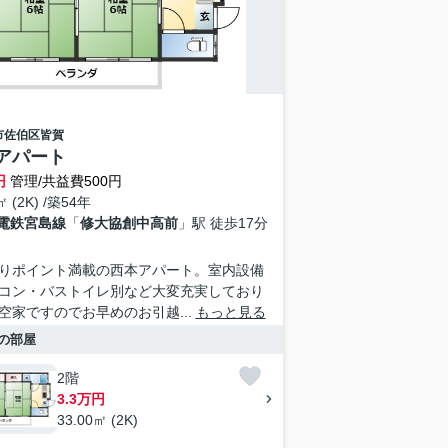
市佐伯区
皆賀
アパート
円
管理/共益費500円
㎡ (2K) /築54年
電鉄宮島線
「
修大協創中高前
」駅 徒歩17分
りポイント満載の西本アパート。室内設備
コン・バストイレ別など大変充実しており
空家ですのでお早めのお引越...
もっと見る
の部屋
2階
3.3万円
33.00㎡ (2K)