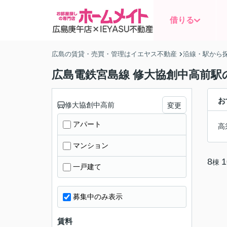
借りる
広島の賃貸・売買・管理はイエヤス不動産
沿線・駅から
広島電鉄宮島線 修大協創中高前駅
お
修大協創中高前
変更
アパート
高
マンション
8
1
棟
一戸建て
募集中のみ表示
賃料