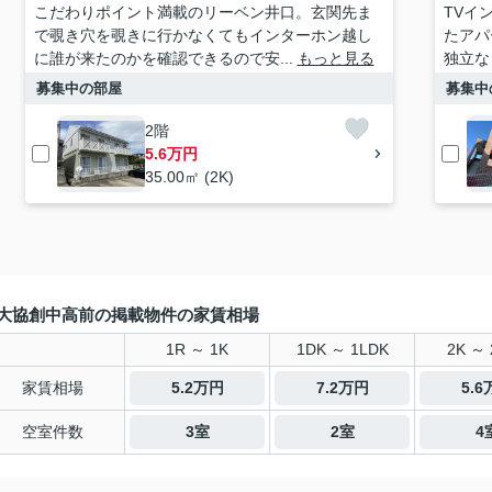
こだわりポイント満載のリーベン井口。玄関先ま
TVイ
で覗き穴を覗きに行かなくてもインターホン越し
たアパ
に誰が来たのかを確認できるので安...
もっと見る
独立な
募集中の部屋
募集中
2階
5.6万円
35.00㎡ (2K)
大協創中高前の掲載物件の家賃相場
1R ～ 1K
1DK ～ 1LDK
2K ～ 
家賃相場
5.2万円
7.2万円
5.
空室件数
3室
2室
4