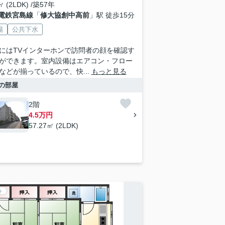
㎡ (2LDK) /築57年
電鉄宮島線
「
修大協創中高前
」駅 徒歩15分
場
公共下水
にはTVインターホンで訪問者の顔を確認す
ができます。室内設備はエアコン・フロー
などが揃っているので、快...
もっと見る
の部屋
2階
4.5万円
57.27㎡ (2LDK)
ト