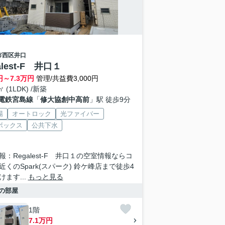
市西区
井口
alest-F 井口１
円～
7.3
万円
管理/共益費3,000円
㎡ (1LDK) /新築
電鉄宮島線
「
修大協創中高前
」駅 徒歩9分
場
オートロック
光ファイバー
ボックス
公共下水
報：Regalest-F 井口１の空室情報ならコ
近くのSpark(スパーク) 鈴ケ峰店まで徒歩4
ます...
もっと見る
の部屋
1階
7.1万円