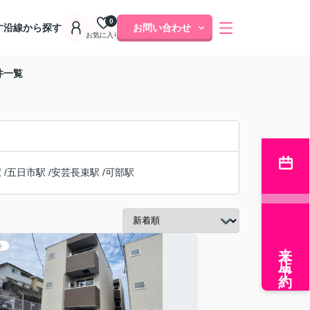
0
す
沿線から探す
お問い合わせ
お気に入り
件一覧
駅
/
五日市駅
/
安芸長束駅
/
可部駅
来店予約
ト