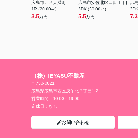
広島市西区天満町
広島市安佐北区口田１丁目
広
1R (20.00㎡)
3DK (50.00㎡)
3DK
3.5
5.5
7.3
万円
万円
（株）IEYASU不動産
〒733-0821
広島県広島市西区庚午北３丁目1-2
営業時間：
10:00～19:00
定休日：
なし
お問い合わせ