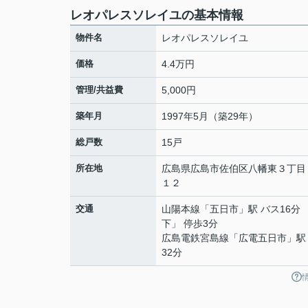
レオパレスソレイユの基本情報
物件名
レオパレスソレイユ
価格
4.4万円
管理/共益費
5,000円
築年月
1997年5月（築29年）
総戸数
15戸
所在地
広島県
広島市佐伯区
八幡東
３丁目
１２
交通
山陽本線
「
五日市
」駅 バス16分
下」 停歩3分
広島電鉄宮島線
「
広電五日市
」駅
32分