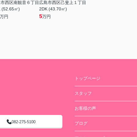
島市西区南観音６丁目
広島市西区己斐上１丁目
 (52.65㎡)
2DK (43.70㎡)
5
万円
万円
トップページ
スタッフ
お客様の声
082-275-5100
ブログ