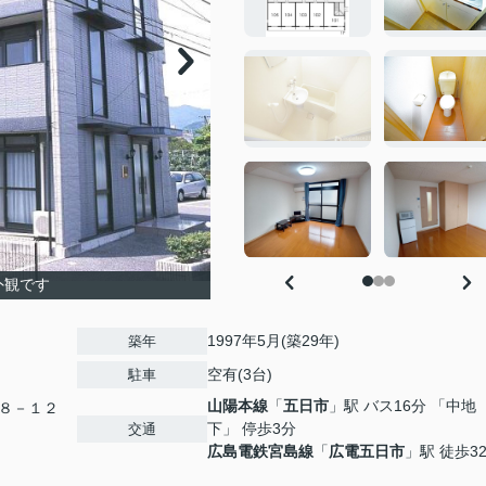
外観です
1997年5月(築29年)
築年
空有(3台)
駐車
山陽本線
「
五日市
」駅 バス16分 「中地
８－１２
下」 停歩3分
交通
広島電鉄宮島線
「
広電五日市
」駅 徒歩3