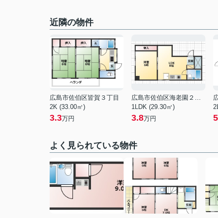
近隣の物件
広島市佐伯区皆賀３丁目
広島市佐伯区海老園２丁目
2K (33.00㎡)
1LDK (29.30㎡)
2
3.3
3.8
5
万円
万円
よく見られている物件