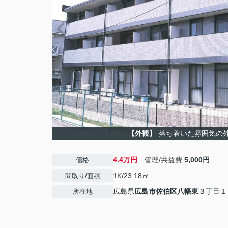
【外観】
落ち着いた雰囲気の
4.4万円
管理/共益費
5,000円
価格
1K/23.18㎡
間取り/面積
広島県
広島市佐伯区
八幡東
３丁目１
所在地