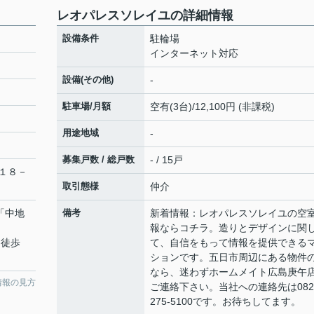
レオパレスソレイユの詳細情報
設備条件
駐輪場
インターネット対応
設備(その他)
-
駐車場/月額
空有(3台)/12,100円 (非課税)
用途地域
-
募集戸数 / 総戸数
- / 15戸
１８－
取引態様
仲介
 「中地
備考
新着情報：レオパレスソレイユの空
報ならコチラ。造りとデザインに関
 徒歩
て、自信をもって情報を提供できる
ションです。五日市周辺にある物件
なら、迷わずホームメイト広島庚午
情報の見方
ご連絡下さい。当社への連絡先は082
275-5100です。お待ちしてます。