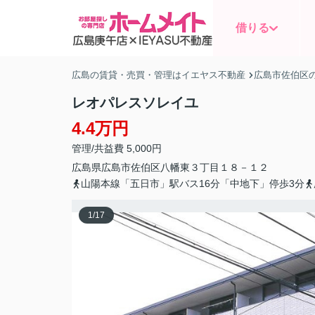
借りる
広島の賃貸・売買・管理はイエヤス不動産
広島市佐伯区
レオパレスソレイユ
4.4万円
管理/共益費 5,000円
広島県
広島市佐伯区
八幡東
３丁目１８－１２
山陽本線「五日市」駅バス16分「中地下」停歩3分
1
/
17