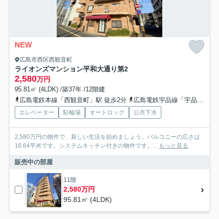
NEW
広島市西区西観音町
ライオンズマンション平和大通り第2
2,580
万円
95.81㎡ (4LDK) /築37年 /12階建
広島電鉄本線「西観音町」駅 徒歩2分
広島電鉄宇品線「宇品五丁目」駅 徒歩5分
エレベーター
駐輪場
オートロック
公共下水
2,580万円の物件で、新しい生活を始めましょう。バルコニーの広さは
16.64平米です。システムキッチン付きの物件です。...
もっと見る
販売中の部屋
11階
2,580万円
95.81㎡ (4LDK)