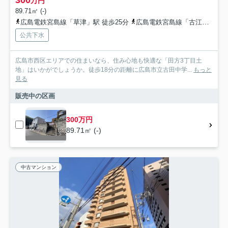
万円
89.71㎡ (-)
広島電鉄宮島線「草津」駅 徒歩25分
広島電鉄宮島線「古江」駅 徒歩26分
公共下水
広島市西区エリアでの住まいなら、住み心地も快適な「田方3丁目土
地」はいかがでしょうか。徒歩18分の距離に広島市立古田中学...
もっと
見る
販売中の区画
300万円
89.71㎡ (-)
中古マンション