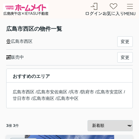
ログイン
お気に入り
MENU
広島市西区の物件一覧
広島市西区
変更
販売中
変更
おすすめのエリア
広島市西区
/
広島市安佐南区
/
呉市
/
防府市
/
広島市安芸区
/
廿日市市
/
広島市南区
/
広島市中区
3
棟
3
件