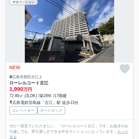
中古マンション
NEW
広島市西区古江上
ローレルコート古江
1,990
万円
72.80㎡ (3LDK) /築28年 /17階建
広島電鉄宮島線「古江」駅 徒歩13分
エレベーター
オートロック
ぜひ一度見ていただきたい、「ローレルコート古江」です。お急ぎのお
引越しでも、即引渡しができる中古マンションになっています...
もっと
見る