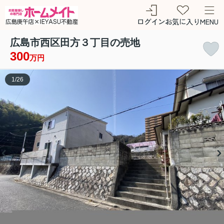
ログイン
お気に入り
MENU
広島市西区田方３丁目の売地
300
万円
1
/
26