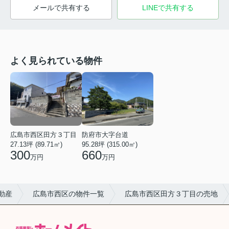
メールで共有する
LINEで共有する
よく見られている物件
広島市西区田方３丁目
防府市大字台道
27.13坪 (89.71㎡)
95.28坪 (315.00㎡)
300
660
万円
万円
動産
広島市西区の物件一覧
広島市西区田方３丁目の売地