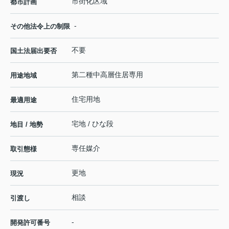
市街化区域
都市計画
-
その他法令上の制限
不要
国土法届出要否
第二種中高層住居専用
用途地域
住宅用地
最適用途
宅地 / ひな段
地目 / 地勢
専任媒介
取引態様
更地
現況
相談
引渡し
-
開発許可番号