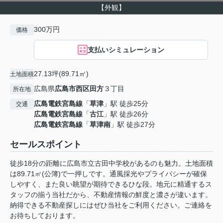
【外観】
300万円
価格
支払いシミュレーション
27.13坪(89.71㎡)
土地面積
広島県
広島市西区
田方
３丁目
所在地
広島電鉄宮島線
「
草津
」駅 徒歩25分
交通
広島電鉄宮島線
「
古江
」駅 徒歩26分
広島電鉄宮島線
「
草津南
」駅 徒歩27分
セールスポイント
徒歩18分の距離に広島市立古田中学校があるのも魅力。土地面積
は89.71㎡(公簿)で一押しです。通風採光やプライバシーが確保
しやすく、また良い眺望が期待できるひな段。地元に精通するス
タッフの揃う当社だから、不動産情報の鮮度と濃さが違います。
納得できる不動産探しにはぜひ当社をご利用ください。ご連絡を
お待ちしております。