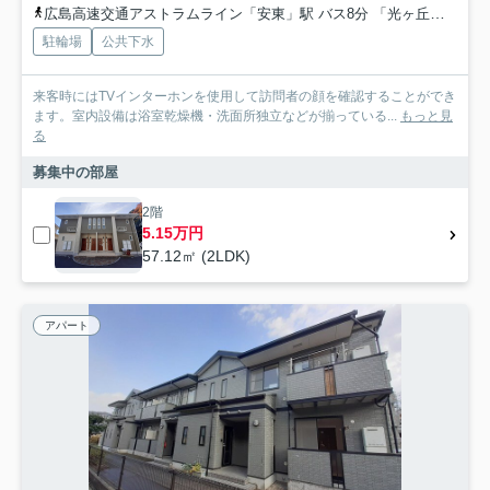
広島高速交通アストラムライン「安東」駅 バス8分 「光ヶ丘団地口」 停歩6分
駐輪場
公共下水
来客時にはTVインターホンを使用して訪問者の顔を確認することができ
ます。室内設備は浴室乾燥機・洗面所独立などが揃っている...
もっと見
る
募集中の部屋
2階
5.15万円
57.12㎡ (2LDK)
アパート