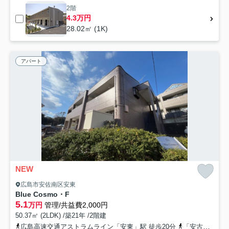
2階
4.3万円
28.02㎡ (1K)
アパート
NEW
広島市安佐南区安東
Blue Cosmo・F
5.1
万円
管理/共益費2,000円
50.37㎡ (2LDK) /築21年 /2階建
広島高速交通アストラムライン「安東」駅 徒歩20分
「安古市高校前」バス停下車 徒歩6分