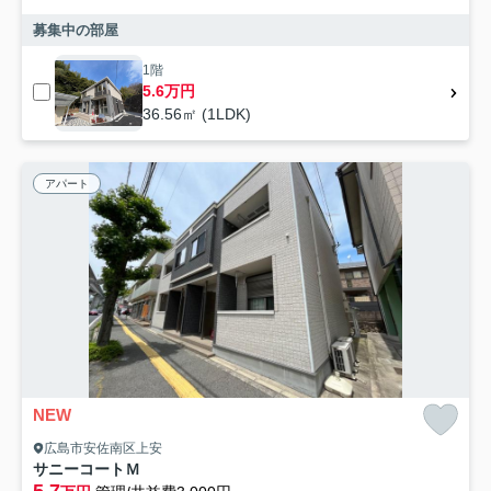
募集中の部屋
1階
5.6万円
36.56㎡ (1LDK)
アパート
NEW
広島市安佐南区上安
サニーコートＭ
5.7