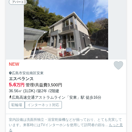
アパート
NEW
広島市安佐南区安東
エスペランス
5.6
万円
管理/共益費3,500円
36.56㎡ (1LDK) /築2年 /2階建
広島高速交通アストラムライン「安東」駅 徒歩16分
駐輪場
インターネット対応
室内設備は洗面所独立・浴室乾燥機などが揃っており、とても充実して
います。来客時にはTVインターホンを使用して訪問者の顔を...
もっと見
る