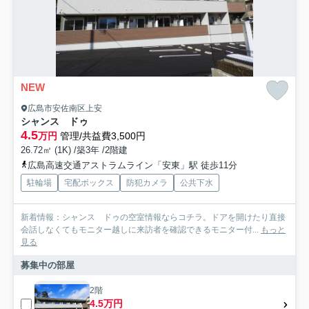
NEW
広島市安佐南区上安
シャンス ドゥ
4.5
万円
管理/共益費3,500円
26.72㎡ (1K) /築3年 /2階建
広島高速交通アストラムライン「安東」駅 徒歩11分
駐輪場
宅配ボックス
防犯カメラ
公共下水
新着情報：シャンス ドゥの空室情報ならコチラ。ドアを開けたり直接
会話しなくてもモニター越しに来訪者を確認できるモニター付...
もっと
見る
募集中の部屋
2階
4.5万円