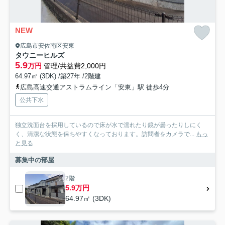
NEW
広島市安佐南区安東
タウニーヒルズ
5.9
万円
管理/共益費2,000円
64.97㎡ (3DK) /築27年 /2階建
広島高速交通アストラムライン「安東」駅 徒歩4分
公共下水
独立洗面台を採用しているので床が水で濡れたり鏡が曇ったりしにく
く、清潔な状態を保ちやすくなっております。訪問者をカメラで...
もっ
と見る
募集中の部屋
2階
5.9万円
64.97㎡ (3DK)