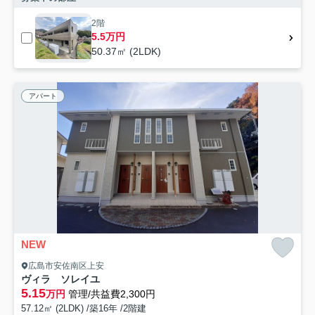
2階
5.5万円
50.37㎡ (2LDK)
アパート
NEW
広島市安佐南区上安
ヴィラ ソレイユ
5.15
万円
管理/共益費2,300円
57.12㎡ (2LDK) /築16年 /2階建