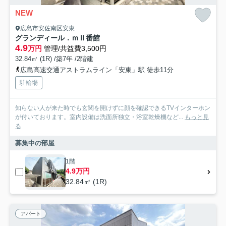
NEW
広島市安佐南区安東
グランディール．ｍⅡ番館
4.9
万円
管理/共益費3,500円
32.84㎡ (1R) /築7年 /2階建
広島高速交通アストラムライン「安東」駅 徒歩11分
駐輪場
知らない人が来た時でも玄関を開けずに顔を確認できるTVインターホン
が付いております。室内設備は洗面所独立・浴室乾燥機など...
もっと見
る
募集中の部屋
1階
4.9万円
32.84㎡ (1R)
アパート