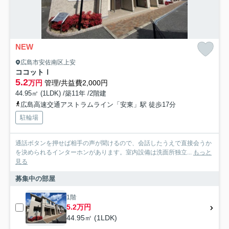
NEW
広島市安佐南区上安
ココットⅠ
5.2
万円
管理/共益費2,000円
44.95㎡ (1LDK) /築11年 /2階建
広島高速交通アストラムライン「安東」駅 徒歩17分
駐輪場
通話ボタンを押せば相手の声が聞けるので、会話したうえで直接会うか
を決められるインターホンがあります。室内設備は洗面所独立...
もっと
見る
募集中の部屋
1階
5.2万円
44.95㎡ (1LDK)