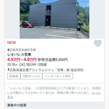
NEW
広島市安佐南区安東
レオパレス安東
4.5
4.9
万円～
万円
管理/共益費5,000円
20.28㎡ (1K) /築19年 /2階建
広島高速交通アストラムライン「安東」駅 徒歩20分
駐輪場
宅配ボックス
インターネット対応
「レオパレス安東」：広島市安佐南区エリアの新居にピッタリ。共用部
には宅配ボックスが付いているため、荷物の受け取りのために...
もっと
見る
募集中の部屋