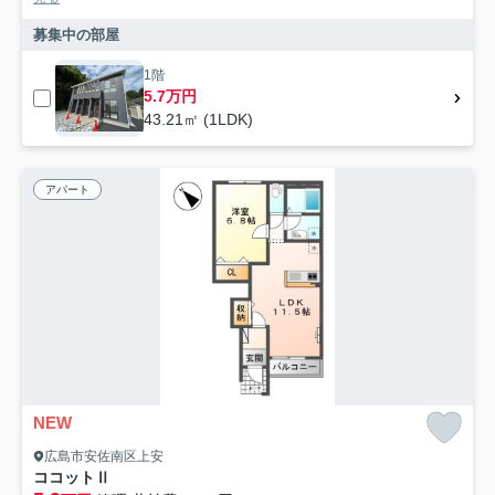
募集中の部屋
1階
5.7万円
43.21㎡ (1LDK)
アパート
NEW
広島市安佐南区上安
ココットⅡ