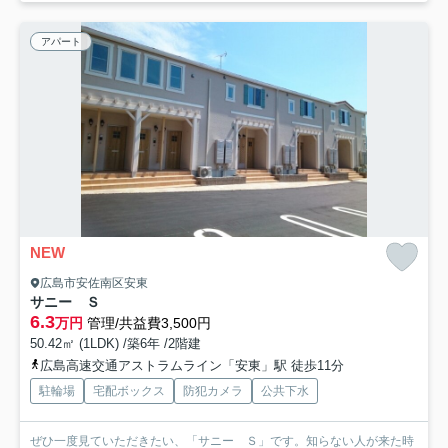
アパート
NEW
広島市安佐南区安東
サニー Ｓ
6.3
万円
管理/共益費3,500円
50.42㎡ (1LDK) /築6年 /2階建
広島高速交通アストラムライン「安東」駅 徒歩11分
駐輪場
宅配ボックス
防犯カメラ
公共下水
ぜひ一度見ていただきたい、「サニー Ｓ」です。知らない人が来た時