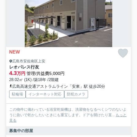
NEW
広島市安佐南区上安
レオパレス行友
4.3
万円
管理/共益費5,000円
28.02㎡ (1K) /築18年 /2階建
広島高速交通アストラムライン「安東」駅 徒歩20分
駐輪場
インターネット対応
防犯カメラ
この物件に備わっている浴室乾燥機は、洗濯物をなるべくシワのないよ
うに急いで乾かしたいときにも重宝します。ドアを開けたり直...
もっと
見る
募集中の部屋