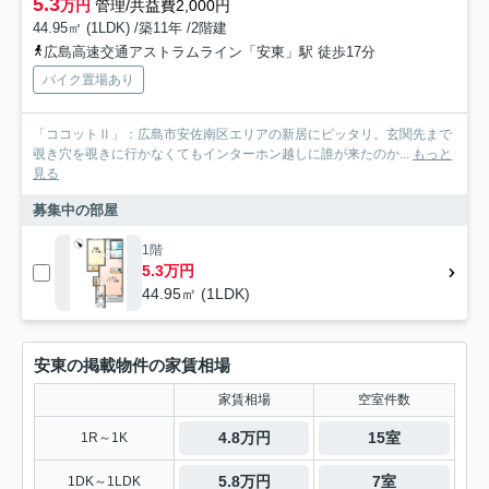
5.3
万円
管理/共益費2,000円
44.95㎡ (1LDK) /築11年 /2階建
広島高速交通アストラムライン「安東」駅 徒歩17分
バイク置場あり
「ココットⅡ」：広島市安佐南区エリアの新居にピッタリ。玄関先まで
覗き穴を覗きに行かなくてもインターホン越しに誰が来たのか...
もっと
見る
募集中の部屋
1階
5.3万円
44.95㎡ (1LDK)
安東の掲載物件の家賃相場
家賃相場
空室件数
4.8万円
15室
1R～1K
5.8万円
7室
1DK～1LDK