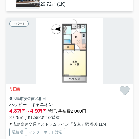
26.72㎡ (1K)
アパート
NEW
広島市安佐南区相田
ハッピー キャニオン
4.8
4.9
万円～
万円
管理/共益費2,000円
29.75㎡ (1K) /築20年 /2階建
広島高速交通アストラムライン「安東」駅 徒歩11分
駐輪場
インターネット対応