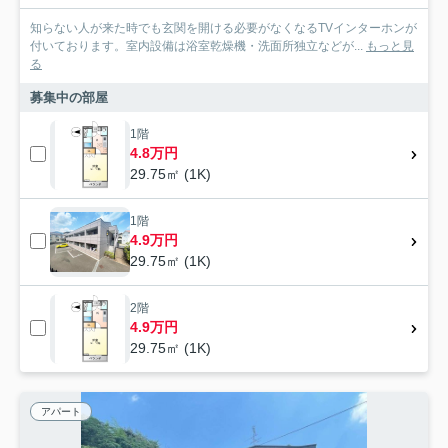
知らない人が来た時でも玄関を開ける必要がなくなるTVインターホンが
付いております。室内設備は浴室乾燥機・洗面所独立などが...
もっと見
る
募集中の部屋
1階
4.8万円
29.75㎡ (1K)
1階
4.9万円
29.75㎡ (1K)
2階
4.9万円
29.75㎡ (1K)
アパート