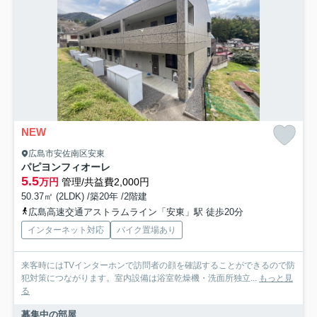
NEW
広島市安佐南区安東
パピヨンフィオーレ
5.5
万円
管理/共益費2,000円
50.37㎡ (2LDK) /築20年 /2階建
広島高速交通アストラムライン「安東」駅 徒歩20分
インターネット対応
バイク置場あり
来客時にはTVインターホンで訪問者の顔を確認することができるので防
犯対策につながります。室内設備は浴室乾燥機・洗面所独立...
もっと見
る
募集中の部屋