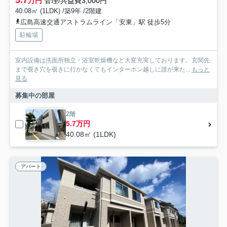
万円
管理/共益費3,000円
40.08㎡ (1LDK) /築9年 /2階建
広島高速交通アストラムライン「安東」駅 徒歩5分
駐輪場
室内設備は洗面所独立・浴室乾燥機など大変充実しております。玄関先
まで覗き穴を覗きに行かなくてもインターホン越しに誰が来た...
もっと
見る
募集中の部屋
2階
5.7万円
40.08㎡ (1LDK)
アパート