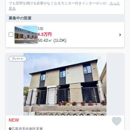
でも玄関を開ける必要がなくなるモニター付きインターホンが...
もっと
見る
募集中の部屋
1階
6.3万円
50.42㎡ (1LDK)
アパート
NEW
広島市安佐南区安東