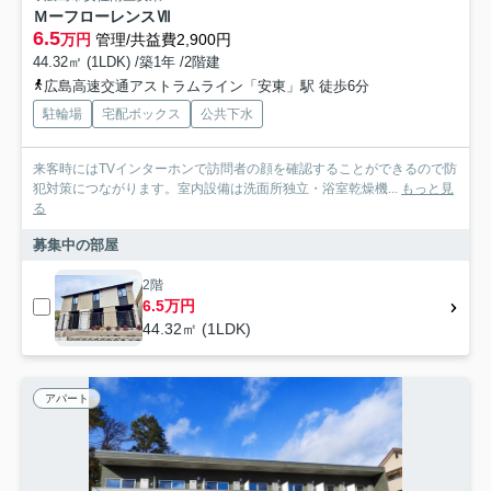
ＭーフローレンスⅦ
6.5
万円
管理/共益費2,900円
44.32㎡ (1LDK) /築1年 /2階建
広島高速交通アストラムライン「安東」駅 徒歩6分
駐輪場
宅配ボックス
公共下水
来客時にはTVインターホンで訪問者の顔を確認することができるので防
犯対策につながります。室内設備は洗面所独立・浴室乾燥機...
もっと見
る
募集中の部屋
2階
6.5万円
44.32㎡ (1LDK)
アパート