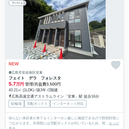
アパート
NEW
広島市安佐南区安東
フェイト デラ フォレスタ
5.7
万円
管理/共益費3,500円
43.21㎡ (1LDK) /築3年 /2階建
広島高速交通アストラムライン「安東」駅 徒歩16分
駐輪場
宅配ボックス
インターネット対応
知らない来訪者が来てもインターホン越しに確認できるので防犯対策に
つながります。共用部には宅配ボックスが付いているため、荷...
もっと
見る