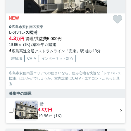
NEW
広島市安佐南区安東
レオパレス松浦
4.3
万円
管理/共益費5,000円
19.96㎡ (1K) /築28年 /2階建
広島高速交通アストラムライン「安東」駅 徒歩13分
駐輪場
CATV
インターネット対応
広島市安佐南区エリアでの住まいなら、住み心地も快適な「レオパレス
松浦」はいかがでしょうか。室内設備はCATV・エアコン・...
もっと見
る
募集中の部屋
1階
4.3万円
19.96㎡ (1K)