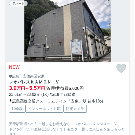
アパート
NEW
広島市安佐南区安東
レオパレスＫＡＭＯＮ Ⅵ
3.9
5.5
万円～
万円
管理/共益費5,000円
23.61㎡～28.02㎡ (1K) /築18年 /2階建
広島高速交通アストラムライン「安東」駅 徒歩18分
駐輪場
インターネット対応
防犯カメラ
安東駅周辺への引っ越しをお考えなら「レオパレスＫＡＭＯＮ Ⅵ」。
ドアを開けたり直接会話しなくてもモニター越しに来訪者を確...
もっと
見る