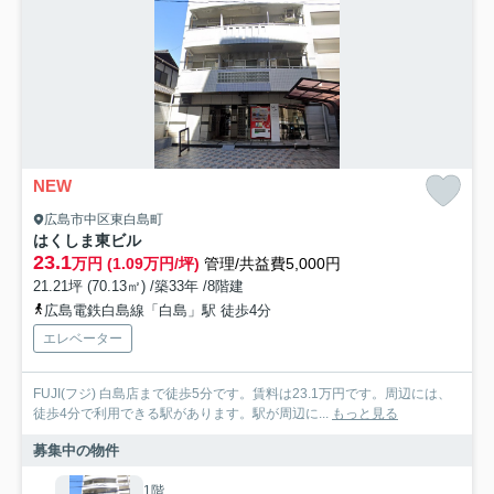
NEW
広島市中区東白島町
はくしま東ビル
23.1
万円 (1.09万円/坪)
管理/共益費5,000円
21.21坪 (70.13㎡) /築33年 /8階建
広島電鉄白島線「白島」駅 徒歩4分
エレベーター
FUJI(フジ) 白島店まで徒歩5分です。賃料は23.1万円です。周辺には、
徒歩4分で利用できる駅があります。駅が周辺に...
もっと見る
募集中の物件
1階