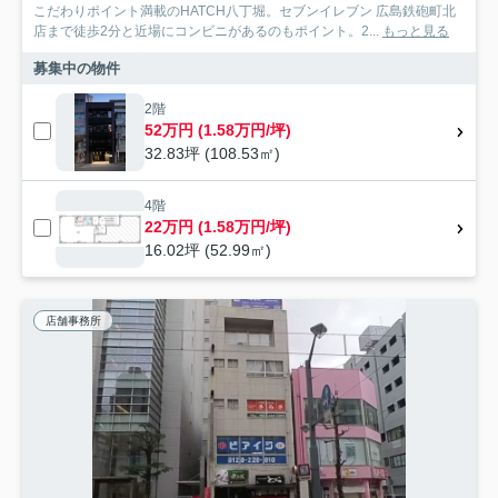
こだわりポイント満載のHATCH八丁堀。セブンイレブン 広島鉄砲町北
店まで徒歩2分と近場にコンビニがあるのもポイント。2...
もっと見る
募集中の物件
2階
52万円 (1.58万円/坪)
32.83坪 (108.53㎡)
4階
22万円 (1.58万円/坪)
16.02坪 (52.99㎡)
店舗事務所