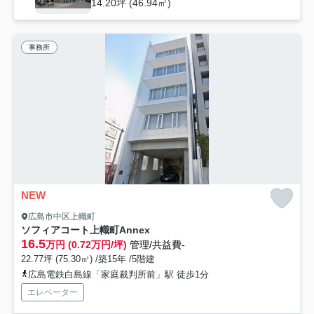
14.20坪 (46.94㎡)
事務所
NEW
広島市中区上幟町
ソフィアコート上幟町Annex
16.5
万円 (0.72万円/坪)
管理/共益費-
22.77坪 (75.30㎡) /築15年 /5階建
広島電鉄白島線「家庭裁判所前」駅 徒歩1分
エレベーター