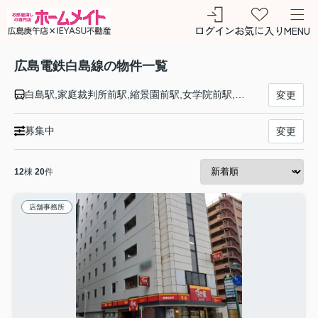
ログイン
お気に入り
MENU
広島電鉄白島線の物件一覧
白島駅,家庭裁判所前駅,縮景園前駅,女学院前駅,八丁堀駅
変更
募集中
変更
12
棟
20
件
店舗事務所