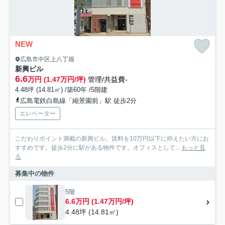
NEW
広島市中区上八丁堀
新興ビル
6.6
万円 (1.47万円/坪)
管理/共益費-
4.48坪 (14.81㎡) /築60年 /5階建
広島電鉄白島線「縮景園前」駅 徒歩2分
エレベーター
こだわりポイント満載の新興ビル。賃料を10万円以下に抑えたい方にお
すすめです。徒歩2分に駅がある物件です。オフィスとして...
もっと見
る
募集中の物件
5階
6.6万円 (1.47万円/坪)
4.48坪 (14.81㎡)