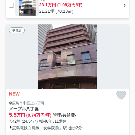
23.1万円 (1.09万円/坪)
21.21坪 (70.13㎡)
事務所
NEW
広島市中区上八丁堀
メープル八丁堀
5.5
万円 (0.74万円/坪)
管理/共益費-
7.42坪 (24.54㎡) /築46年 /11階建
広島電鉄白島線「女学院前」駅 徒歩2分