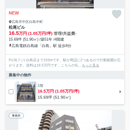
NEW
広島市中区白島中町
松尾ビル
16.5
万円 (1.05万円/坪)
管理/共益費-
15.69坪 (51.90㎡) /築51年 /4階建
広島電鉄白島線「白島」駅 徒歩8分
FUJI(フジ) 白島店まで103mです。駅が周辺に2つあるので行動範囲が広
がります。賃料は16.5万円です。こちらの礼...
もっと見る
募集中の物件
1階
16.5万円 (1.05万円/坪)
15.69坪 (51.90㎡)
事務所