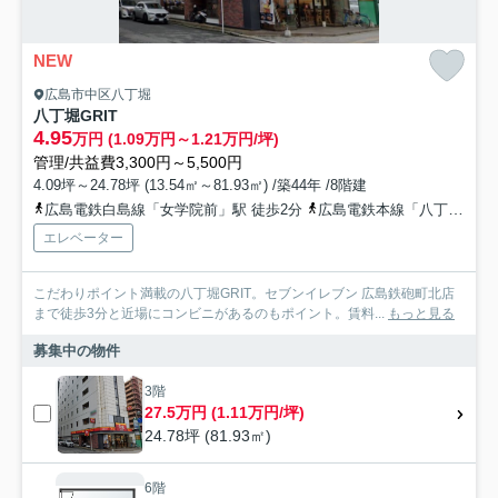
NEW
広島市中区八丁堀
八丁堀GRIT
4.95
万円 (1.09万円～1.21万円/坪)
管理/共益費3,300円～5,500円
4.09坪～24.78坪 (13.54㎡～81.93㎡) /築44年 /8階建
広島電鉄白島線「女学院前」駅 徒歩2分
広島電鉄本線「八丁堀」駅 徒歩6分
エレベーター
こだわりポイント満載の八丁堀GRIT。セブンイレブン 広島鉄砲町北店
まで徒歩3分と近場にコンビニがあるのもポイント。賃料...
もっと見る
募集中の物件
3階
27.5万円 (1.11万円/坪)
24.78坪 (81.93㎡)
6階