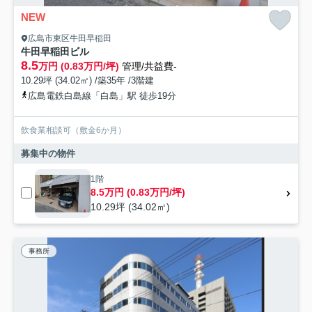
NEW
広島市東区牛田早稲田
牛田早稲田ビル
8.5
万円 (0.83万円/坪)
管理/共益費-
10.29坪 (34.02㎡) /築35年 /3階建
広島電鉄白島線「白島」駅 徒歩19分
飲食業相談可（敷金6か月）
募集中の物件
1階
8.5万円 (0.83万円/坪)
10.29坪 (34.02㎡)
事務所