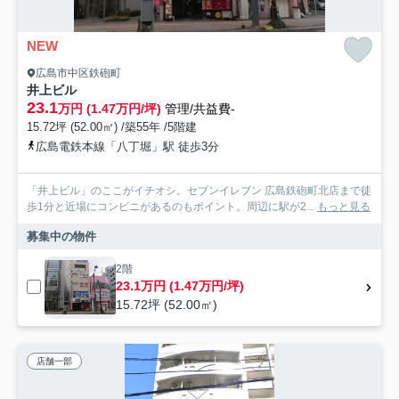
NEW
広島市中区鉄砲町
井上ビル
23.1
万円 (1.47万円/坪)
管理/共益費-
15.72坪 (52.00㎡) /築55年 /5階建
広島電鉄本線「八丁堀」駅 徒歩3分
「井上ビル」のここがイチオシ。セブンイレブン 広島鉄砲町北店まで徒
歩1分と近場にコンビニがあるのもポイント。周辺に駅が2...
もっと見る
募集中の物件
2階
23.1万円 (1.47万円/坪)
15.72坪 (52.00㎡)
店舗一部