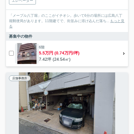
エレベーター
「メープル八丁堀」のここがイチオシ。歩いて6分の場所には広島八丁
堀郵便局があります。11階建てで、街並みに溶け込んだ落ち...
もっと見
る
募集中の物件
6階
5.5万円 (0.74万円/坪)
7.42坪 (24.54㎡)
店舗事務所