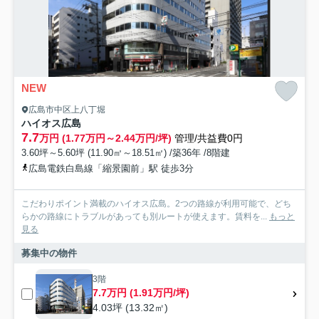
NEW
広島市中区上八丁堀
ハイオス広島
7.7
万円 (1.77万円～2.44万円/坪)
管理/共益費0円
3.60坪～5.60坪 (11.90㎡～18.51㎡) /築36年 /8階建
広島電鉄白島線「縮景園前」駅 徒歩3分
こだわりポイント満載のハイオス広島。2つの路線が利用可能で、どち
らかの路線にトラブルがあっても別ルートが使えます。賃料を...
もっと
見る
募集中の物件
3階
7.7万円 (1.91万円/坪)
4.03坪 (13.32㎡)