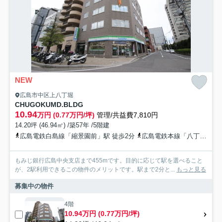
NEW
広島市中区上八丁堀
CHUGOKUMD.BLDG
10.94
万円 (0.77万円/坪)
管理/共益費7,810円
14.20坪 (46.94㎡) /築57年 /5階建
広島電鉄白島線「縮景園前」駅 徒歩2分
広島電鉄本線「八丁堀」駅 徒歩9分
もみじ銀行広島中央支店まで455mです。目的に応じて駅を選べること
が、2駅利用できるこの物件のメリットです。駅まで2分と...
もっと見る
募集中の物件
4階
10.94万円 (0.77万円/坪)