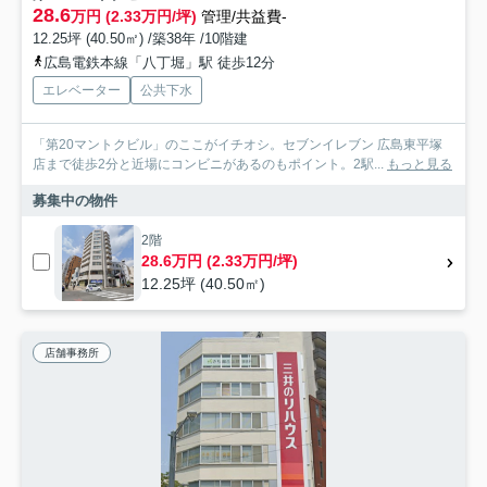
28.6
万円 (2.33万円/坪)
管理/共益費-
12.25坪 (40.50㎡) /築38年 /10階建
広島電鉄本線「八丁堀」駅 徒歩12分
エレベーター
公共下水
「第20マントクビル」のここがイチオシ。セブンイレブン 広島東平塚
店まで徒歩2分と近場にコンビニがあるのもポイント。2駅...
もっと見る
募集中の物件
2階
28.6万円 (2.33万円/坪)
12.25坪 (40.50㎡)
店舗事務所