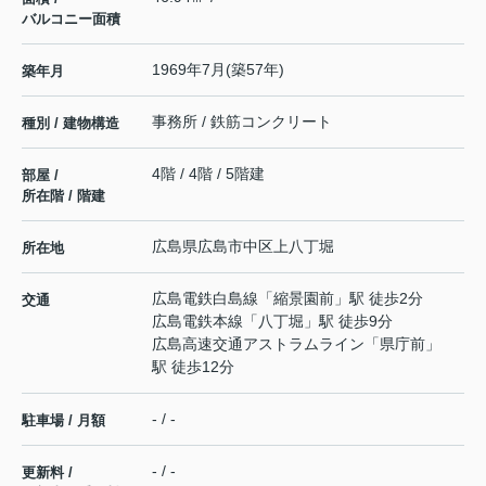
バルコニー面積
1969年7月(築57年)
築年月
事務所 / 鉄筋コンクリート
種別 / 建物構造
4階 / 4階 / 5階建
部屋 /
所在階 / 階建
広島県
広島市中区
上八丁堀
所在地
広島電鉄白島線
「
縮景園前
」駅 徒歩2分
交通
広島電鉄本線
「
八丁堀
」駅 徒歩9分
広島高速交通アストラムライン
「
県庁前
」
駅 徒歩12分
- / -
駐車場 / 月額
- / -
更新料 /