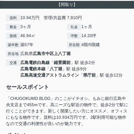
【間取り】
10.94万円 管理/共益費 7,810円
賃料
3ヶ月
1ヶ月
敷金
礼金
46.94㎡
14.20坪
面積
坪数
築57年
4階/5階建
築年数
所在階
広島県
広島市中区
上八丁堀
所在地
広島電鉄白島線
「
縮景園前
」駅 徒歩2分
交通
広島電鉄本線
「
八丁堀
」駅 徒歩9分
広島高速交通アストラムライン
「
県庁前
」駅 徒歩12分
セールスポイント
「CHUGOKUMD.BLDG」のここがイチオシ。もみじ銀行広島中
央支店まで455mです。高ニーズな駅近の物件で、徒歩2分で駅に
行くことができます。新しく開業したい方にオススメ、オフィス
にもなる物件です。賃料は10.934万円です。2駅利用可能な物件
なので交通の利便性が良いのが魅力です。