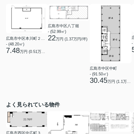
広島市中区八丁堀
- (52.99㎡)
22
広島市中区本川町２丁目
万円 (
1.37
万円/坪)
-
- (48.20㎡)
7.48
万円 (
0.51
万円/坪)
広島市中区中町
- (91.50㎡)
30.45
万円 (
1.1
万円/坪)
よく見られている物件
広島市西区中広町３丁目