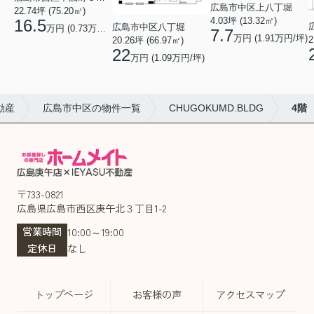
広島市中区上八丁堀
22.74坪 (75.20㎡)
4.03坪 (13.32㎡)
16.5
広島市中区八丁堀
万円 (0.73万円/坪)
7.7
万円 (1.91万円/坪)
2
20.26坪 (66.97㎡)
22
万円 (1.09万円/坪)
動産
広島市中区の物件一覧
CHUGOKUMD.BLDG
4階
〒733-0821
広島県広島市西区庚午北３丁目1-2
営業時間
10:00～19:00
定休日
なし
トップページ
お客様の声
アクセスマップ