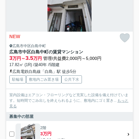
NEW
広島市中区白島中町
広島市中区白島中町の賃貸マンション
3
3.5
万円～
万円
管理/共益費2,000円～5,000円
17.82㎡ (1R) /築40年 /5階建
広島電鉄白島線「白島」駅 徒歩5分
駐輪場
敷地内ごみ置き場
公共下水
室内設備はエアコン・フローリングなど充実した設備を備え付けていま
す。短時間でごみ出しを終えられるように、敷地内にゴミ置き...
もっと
見る
募集中の部屋
2階
3万円