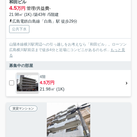
和田ビル
4.5
万円
管理/共益費-
21.98㎡ (1K) /築43年 /5階建
広島電鉄白島線「白島」駅 徒歩29分
公共下水
山陽本線横川駅周辺への引っ越しをお考えなら「和田ビル」。ローソン
広島横川駅前店まで徒歩4分と近場にコンビニがあるのもポ...
もっと見
る
募集中の部屋
4階
4.5万円
21.98㎡ (1K)
賃貸マンション