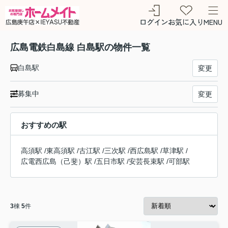
ログイン
お気に入り
MENU
広島電鉄白島線 白島駅の物件一覧
白島駅
変更
募集中
変更
おすすめの駅
高須駅
/
東高須駅
/
古江駅
/
三次駅
/
西広島駅
/
草津駅
/
広電西広島（己斐）駅
/
五日市駅
/
安芸長束駅
/
可部駅
3
棟
5
件