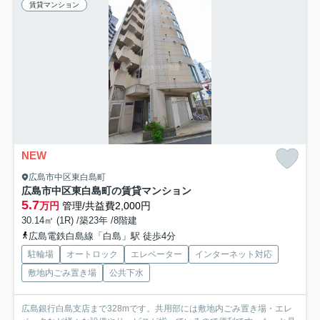
賃貸マンション
NEW
広島市中区東白島町
広島市中区東白島町の賃貸マンション
5.7
万円
管理/共益費2,000円
30.14㎡ (1R) /築23年 /8階建
広島電鉄白島線「白島」駅 徒歩4分
駐輪場
オートロック
エレベーター
インターネット対応
敷地内ごみ置き場
公共下水
広島銀行白島支店まで328mです。共用部には敷地内ごみ置き場・エレ