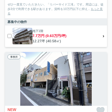
ぜひ一度見ていただきたい、「リバーサイド三滝」です。周辺には、徒
歩3分で利用できる駅があります。賃料を10万円以下に抑え...
もっと見
る
募集中の物件
地下1階
7.7万円 (0.63万円/坪)
12.27坪 (40.58㎡)
事務所
NEW