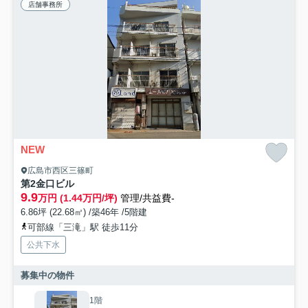
店舗事務所
NEW
広島市西区三篠町
第2金口ビル
9.9
万円 (1.44万円/坪)
管理/共益費-
6.86坪 (22.68㎡) /築46年 /5階建
可部線「三滝」駅 徒歩11分
公共下水
募集中の物件
1階