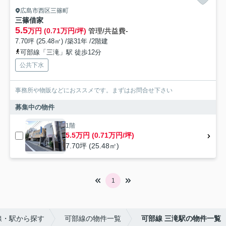
広島市西区三篠町
三篠借家
5.5
万円 (0.71万円/坪)
管理/共益費-
7.70坪 (25.48㎡) /築31年 /2階建
可部線「三滝」駅 徒歩12分
公共下水
事務所や物販などにおススメです。まずはお問合せ下さい
募集中の物件
1階
5.5万円 (0.71万円/坪)
7.70坪 (25.48㎡)
1
線・駅から探す
可部線の物件一覧
可部線 三滝駅の物件一覧