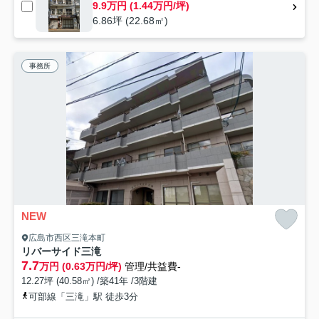
9.9万円 (1.44万円/坪)
6.86坪 (22.68㎡)
事務所
NEW
広島市西区三滝本町
リバーサイド三滝
7.7
万円 (0.63万円/坪)
管理/共益費-
12.27坪 (40.58㎡) /築41年 /3階建
可部線「三滝」駅 徒歩3分