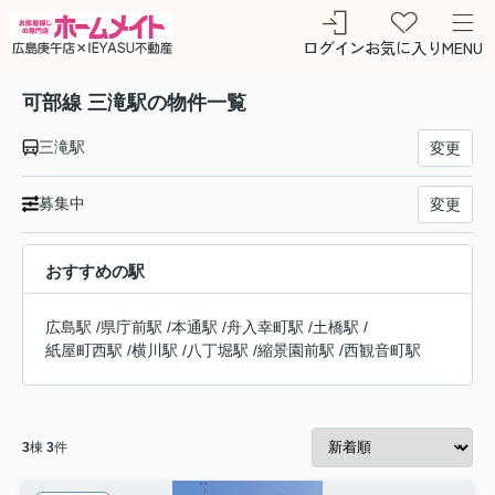
ログイン
お気に入り
MENU
可部線 三滝駅の物件一覧
三滝駅
変更
募集中
変更
おすすめの駅
広島駅
/
県庁前駅
/
本通駅
/
舟入幸町駅
/
土橋駅
/
紙屋町西駅
/
横川駅
/
八丁堀駅
/
縮景園前駅
/
西観音町駅
3
棟
3
件