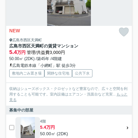
NEW
広島市西区天満町
広島市西区天満町の賃貸マンション
5.4
万円
管理/共益費3,000円
50.00㎡ (2DK) /築45年 /4階建
広島電鉄本線「小網町」駅 徒歩3分
敷地内ごみ置き場
閑静な住宅地
公共下水
収納はシューズボックス・クロゼットなど豊富なので、広々と空間を利
用することも可能です。室内設備はエアコン・洗面台など充実...
もっと
見る
募集中の部屋
4階
5.4万円
50.00㎡ (2DK)