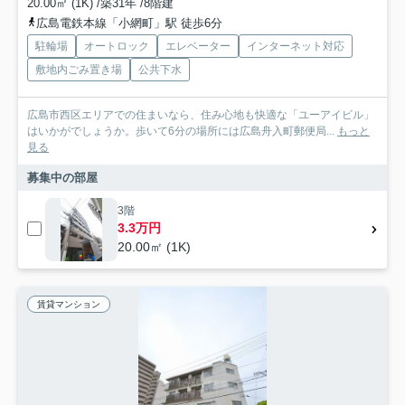
20.00㎡ (1K) /築31年 /8階建
広島電鉄本線「小網町」駅 徒歩6分
駐輪場
オートロック
エレベーター
インターネット対応
敷地内ごみ置き場
公共下水
広島市西区エリアでの住まいなら、住み心地も快適な「ユーアイビル」
はいかがでしょうか。歩いて6分の場所には広島舟入町郵便局...
もっと
見る
募集中の部屋
3階
3.3万円
20.00㎡ (1K)
賃貸マンション