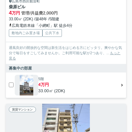
広島市西区観音町
柴原ビル
4
万円
管理/共益費2,000円
33.00㎡ (2DK) /築48年 /5階建
広島電鉄本線「小網町」駅 徒歩4分
敷地内ごみ置き場
公共下水
通風良好の開放的な空間は新生活をはじめる方にピッタリ。爽やかな気
分で毎日をすごしてみませんか。ご利用可能な駅が2つあり、...
もっと
見る
募集中の部屋
5階
4万円
33.00㎡ (2DK)
賃貸マンション