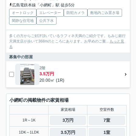
広島電鉄本線「小網町」駅 徒歩5分
オートロック
エレベーター
防犯カメラ
敷地内ごみ置き場
閑静な住宅地
公共下水
多くの方からご好評頂いているラフィネ天満のご紹介です。もみじ銀行
天満支店が歩いて368mのところにあります。お早めのご案...
もっと見
る
募集中の部屋
2階
3.5万円
20.00㎡ (1R)
小網町の掲載物件の家賃相場
家賃相場
空室件数
3万円
7室
1R～1K
3.5万円
1室
1DK～1LDK