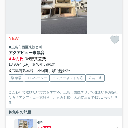
NEW
広島市西区東観音町
アクアビュー東観音
3.5
万円
管理/共益費-
18.90㎡ (1R) /築40年 /7階建
広島電鉄本線「小網町」駅 徒歩6分
駐輪場
エレベーター
インターネット対応
公共下水
こだわりで選びたい方におすすめ。広島市西区エリアで住まいをお探し
なら「アクアビュー東観音」。もみじ銀行天満支店まで425...
もっと見
る
募集中の部屋
4階
3.5万円