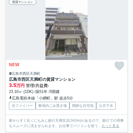
賃貸マンション
NEW
広島市西区天満町
広島市西区天満町の賃貸マンション
3.5
万円
管理/共益費-
23.10㎡ (1DK) /築51年 /5階建
広島電鉄本線「小網町」駅 徒歩5分
光ファイバー
敷地内ごみ置き場
閑静な住宅地
公共下水
家からすぐ近くにもみじ銀行天満支店(343m)があるので、銀行での用事
もスムーズに済ませられます。お仕事でパソコンを使う...
もっと見る