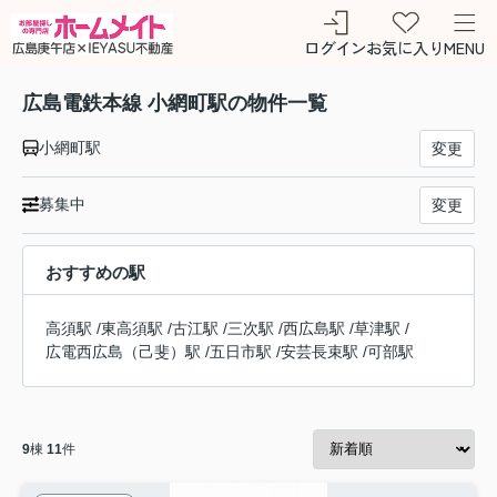
ログイン
お気に入り
MENU
広島電鉄本線 小網町駅の物件一覧
小網町駅
変更
募集中
変更
おすすめの駅
高須駅
/
東高須駅
/
古江駅
/
三次駅
/
西広島駅
/
草津駅
/
広電西広島（己斐）駅
/
五日市駅
/
安芸長束駅
/
可部駅
9
棟
11
件