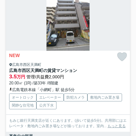
NEW
広島市西区天満町
広島市西区天満町の賃貸マンション
3.5
万円
管理/共益費2,000円
20.00㎡ (1R) /築33年 /8階建
広島電鉄本線「小網町」駅 徒歩5分
オートロック
エレベーター
防犯カメラ
敷地内ごみ置き場
閑静な住宅地
公共下水
もみじ銀行天満支店が近くにあります。(歩いて徒歩5分)。共用部にはエ
レベータ・敷地内ごみ置き場などが揃っております。室内...
もっと見る