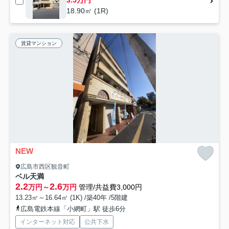
18.90㎡ (1R)
賃貸マンション
NEW
広島市西区観音町
ベル天満
2.2
2.6
万円～
万円
管理/共益費3,000円
13.23㎡～16.64㎡ (1K) /築40年 /5階建
広島電鉄本線「小網町」駅 徒歩6分
インターネット対応
公共下水