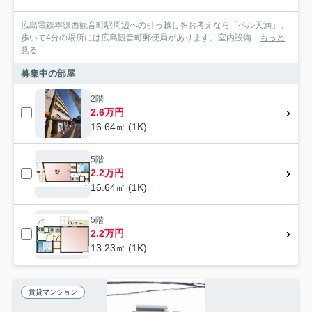
広島電鉄本線西観音町駅周辺への引っ越しをお考えなら「ベル天満」。
歩いて4分の場所には広島観音町郵便局があります。室内設備...
もっと
見る
募集中の部屋
2階
2.6万円
16.64㎡ (1K)
5階
2.2万円
16.64㎡ (1K)
5階
2.2万円
13.23㎡ (1K)
賃貸マンション