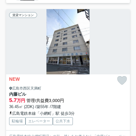
賃貸マンション
NEW
広島市西区天満町
内藤ビル
5.7
万円
管理/共益費3,000円
36.45㎡ (2DK) /築55年 /7階建
広島電鉄本線「小網町」駅 徒歩3分
駐輪場
エレベーター
公共下水