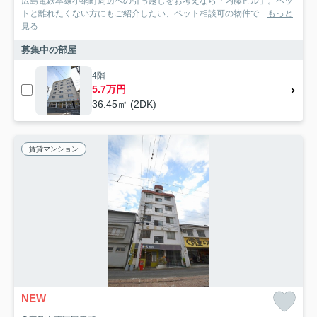
広島電鉄本線小網町周辺への引っ越しをお考えなら「内藤ビル」。ペッ
トと離れたくない方にもご紹介したい、ペット相談可の物件で...
もっと
見る
募集中の部屋
4階
5.7万円
36.45㎡ (2DK)
賃貸マンション
NEW