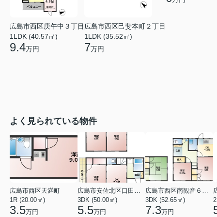
広島市西区庚午中３丁目
広島市西区己斐本町２丁目
1LDK (40.57㎡)
1LDK (35.52㎡)
9.4
7
万円
万円
よく見られている物件
広島市西区天満町
広島市安佐北区口田１丁目
広島市西区南観音６丁目
1R (20.00㎡)
3DK (50.00㎡)
3DK (52.65㎡)
2
3.5
5.5
7.3
万円
万円
万円