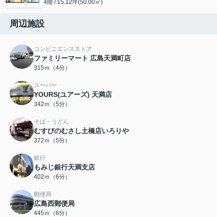
4階 / 15.12坪(50.00㎡)
周辺施設
コンビニエンスストア
ファミリーマート 広島天満町店
315ｍ（4分）
スーパー
YOURS(ユアーズ) 天満店
342ｍ（5分）
そば・うどん
むすびのむさし土橋店いろりや
372ｍ（5分）
銀行
もみじ銀行天満支店
402ｍ（6分）
郵便局
広島西郵便局
445ｍ（6分）