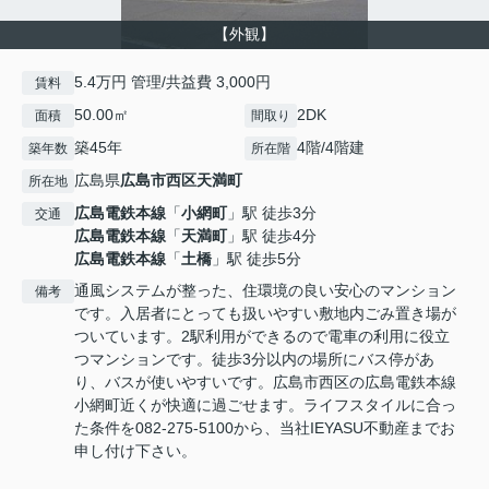
【外観】
5.4万円 管理/共益費 3,000円
賃料
50.00㎡
2DK
面積
間取り
築45年
4階/4階建
築年数
所在階
広島県
広島市西区
天満町
所在地
広島電鉄本線
「
小網町
」駅 徒歩3分
交通
広島電鉄本線
「
天満町
」駅 徒歩4分
広島電鉄本線
「
土橋
」駅 徒歩5分
通風システムが整った、住環境の良い安心のマンション
備考
です。入居者にとっても扱いやすい敷地内ごみ置き場が
ついています。2駅利用ができるので電車の利用に役立
つマンションです。徒歩3分以内の場所にバス停があ
り、バスが使いやすいです。広島市西区の広島電鉄本線
小網町近くが快適に過ごせます。ライフスタイルに合っ
た条件を082-275-5100から、当社IEYASU不動産までお
申し付け下さい。