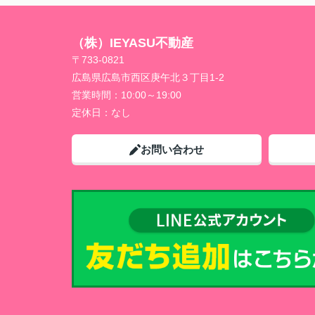
（株）IEYASU不動産
〒733-0821
広島県広島市西区庚午北３丁目1-2
営業時間：
10:00～19:00
定休日：
なし
お問い合わせ