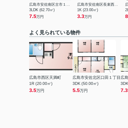
広島市安佐南区古市１丁目
広島市安佐南区長束西１丁目
3LDK (62.70㎡)
1K (23.00㎡)
2
7.5
3.3
8
万円
万円
よく見られている物件
広島市西区天満町
広島市安佐北区口田１丁目
広
1R (20.00㎡)
3DK (50.00㎡)
3DK
3.5
5.5
7.3
万円
万円