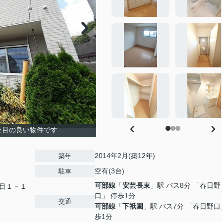
た目の良い物件です
2014年2月(築12年)
築年
空有(3台)
駐車
可部線
「
安芸長束
」駅 バス8分 「春日野
目１－１
口」 停歩1分
交通
可部線
「
下祇園
」駅 バス7分 「春日野口
歩1分