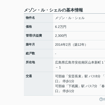
メゾン・ル・シェルの基本情報
物件名
メゾン・ル・シェル
価格
6.2万円
管理/共益費
2,300円
築年月
2014年2月（築12年）
総戸数
-
所在地
広島県
広島市安佐南区
山本新町
１
－１
交通
可部線
「
安芸長束
」駅 バス8分 
口」 停歩1分
可部線
「
下祇園
」駅 バス7分 「
口」 停歩1分