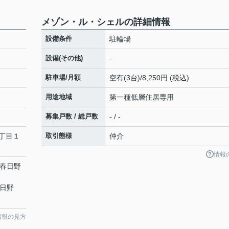
メゾン・ル・シェルの詳細情報
設備条件
駐輪場
設備(その他)
-
駐車場/月額
空有(3台)/8,250円 (税込)
用途地域
第一種低層住居専用
募集戸数 / 総戸数
- / -
丁目１
取引態様
仲介
情報
「春日野
春日野
情報の見方