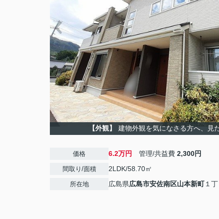
【外観】
建物外観を気になさる方へ、見
6.2万円
管理/共益費
2,300円
価格
2LDK/58.70㎡
間取り/面積
広島県
広島市安佐南区
山本新町
１丁
所在地