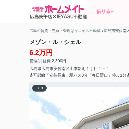
借りる
広島の賃貸・売買・管理はイエヤス不動産
広島市安佐南
メゾン・ル・シェル
6.2万円
管理/共益費 2,300円
広島県
広島市安佐南区
山本新町
１丁目１－１
可部線「安芸長束」駅バス8分「春日野口」停歩1分
1
/
19