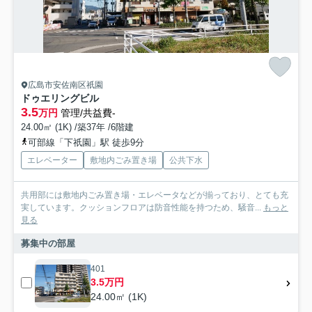
広島市安佐南区祇園
ドゥエリングビル
3.5
万円
管理/共益費-
24.00㎡ (1K) /築37年 /6階建
可部線「下祇園」駅 徒歩9分
エレベーター
敷地内ごみ置き場
公共下水
共用部には敷地内ごみ置き場・エレベータなどが揃っており、とても充
実しています。クッションフロアは防音性能を持つため、騒音...
もっと
見る
募集中の部屋
401
3.5万円
24.00㎡ (1K)