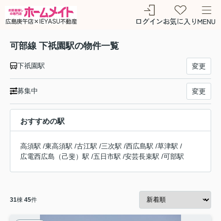
ログイン
お気に入り
MENU
可部線 下祇園駅の物件一覧
下祇園駅
変更
募集中
変更
おすすめの駅
高須駅
/
東高須駅
/
古江駅
/
三次駅
/
西広島駅
/
草津駅
/
広電西広島（己斐）駅
/
五日市駅
/
安芸長束駅
/
可部駅
31
棟
45
件