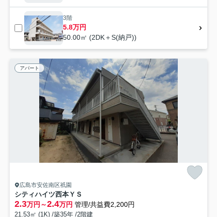
3階
5.8万円
50.00㎡ (2DK＋S(納戸))
アパート
広島市安佐南区祇園
シティハイツ西本ＹＳ
2.3
2.4
万円～
万円
管理/共益費2,200円
21.53㎡ (1K) /築35年 /2階建