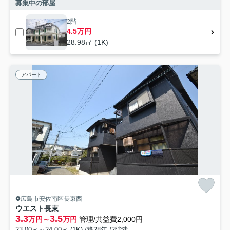
募集中の部屋
2階
4.5万円
28.98㎡ (1K)
アパート
広島市安佐南区長束西
ウエスト長束
3.3
3.5
万円～
万円
管理/共益費2,000円
23.00㎡～24.00㎡ (1K) /築28年 /2階建