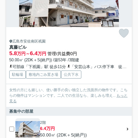
広島市安佐南区祇園
真藤ビル
5.8
6.4
万円～
万円
管理/共益費0円
50.00㎡ (2DK＋S(納戸)) /築53年 /3階建
可部線「下祇園」駅 徒歩11分
「安芸山本」バス停下車 徒歩1分
駐輪場
敷地内ごみ置き場
公共下水
女性の方にも嬉しい、使い勝手の良い独立した洗面所の物件です。こち
らの物件はマンションです。二人での生活なら、楽しみも増え...
もっと
見る
募集中の部屋
2階
6.4万円
50.00㎡ (2DK＋S(納戸))