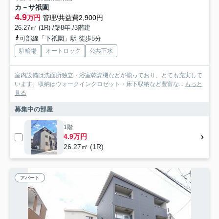
カ－サ祇園
4.9
万円
管理/共益費2,900円
26.27㎡ (1R) /築8年 /3階建
可部線「下祇園」駅 徒歩5分
駐輪場
オートロック
公共下水
室内設備は洗面所独立・浴室乾燥機などが揃っており、とても充実して
います。収納はウォークインクロゼット・床下収納など豊富な...
もっと
見る
募集中の部屋
1階
4.9万円
26.27㎡ (1R)
アパート