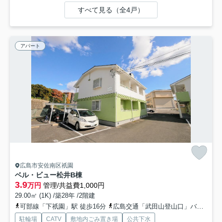
すべて見る（全4戸）
アパート
広島市安佐南区祇園
ベル・ビュー松井B棟
3.9
万円
管理/共益費1,000円
29.00㎡ (1K) /築28年 /2階建
可部線「下祇園」駅 徒歩16分
広島交通「武田山登山口」バス停下車 徒歩4分
駐輪場
CATV
敷地内ごみ置き場
公共下水