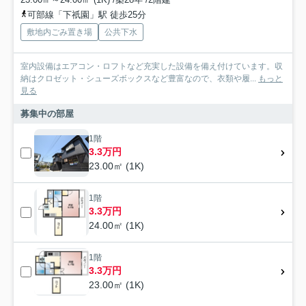
可部線「下祇園」駅 徒歩25分
敷地内ごみ置き場
公共下水
室内設備はエアコン・ロフトなど充実した設備を備え付けています。収
納はクロゼット・シューズボックスなど豊富なので、衣類や履...
もっと
見る
募集中の部屋
1階
3.3万円
23.00㎡ (1K)
1階
3.3万円
24.00㎡ (1K)
1階
3.3万円
23.00㎡ (1K)