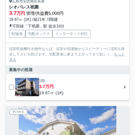
広島市安佐南区長束
レオパレス祇園
3.7
万円
管理/共益費5,000円
19.87㎡ (1K) /築21年 /3階建
可部線「下祇園」駅 徒歩14分
駐輪場
宅配ボックス
インターネット対応
浴室乾燥機付き物件ならば、浴室や洗濯物からスピーディーに湿気を除
去してカビを防げます。宅配業者に家まで上がってきて欲しく...
もっと
見る
募集中の部屋
1階
3.7万円
19.87㎡ (1K)
アパート