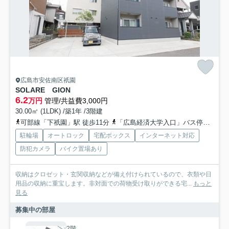
広島市安佐南区祇園
SOLARE GION
6.2
万円
管理/共益費3,000円
30.00㎡ (1LDK) /築1年 /3階建
可部線「下祇園」駅 徒歩11分
「広島経済大学入口」バス停下車 徒歩7分
駐輪場
オートロック
宅配ボックス
インターネット対応
防犯カメラ
バイク置場あり
収納はクロゼット・玄関収納などが備え付けられているので、衣類や日
用品の収納に重宝します。非対面での荷物受け取りができる宅...
もっと
見る
募集中の部屋
2階