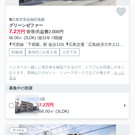
広島市安佐南区祇園
グリーンゼファー
7.2
万円
管理/共益費2,000円
66.00㎡ (3LDK) /築31年 /3階建
可部線「下祇園」駅 徒歩12分
広島交通「広島経済大学入口」バス停下車 徒歩5分
駐輪場
敷地内ごみ置き場
公共下水
インターホン越しに来訪者を確認できるので、トラブルを回避しやすく
なります。収納はクロゼット・シューズボックスなどが備え付...
もっと
見る
募集中の部屋
1階
7.2万円
66.00㎡ (3LDK)
アパート