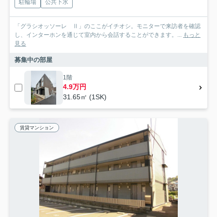
駐輪場
公共下水
「グラシオッソーレ Ⅱ」のここがイチオシ。モニターで来訪者を確認
し、インターホンを通じて室内から会話することができます。...
もっと
見る
募集中の部屋
1階
4.9万円
31.65㎡ (1SK)
賃貸マンション