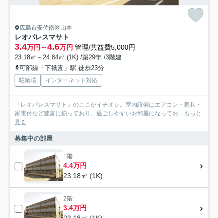
広島市安佐南区山本
レオパレスマサト
3.4
4.6
万円～
万円
管理/共益費5,000円
23.18㎡～24.84㎡ (1K) /築29年 /3階建
可部線「下祇園」駅 徒歩23分
駐輪場
インターネット対応
「レオパレスマサト」のここがイチオシ。室内設備はエアコン・家具・
家電付など豊富に揃っており、過ごしやすいお部屋になってお...
もっと
見る
募集中の部屋
1階
4.4万円
23.18㎡ (1K)
2階
3.4万円