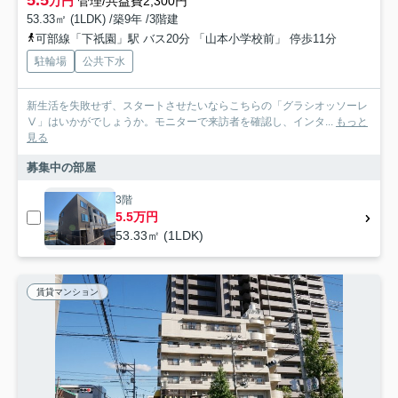
万円
管理/共益費2,300円
53.33㎡ (1LDK) /築9年 /3階建
可部線「下祇園」駅 バス20分 「山本小学校前」 停歩11分
駐輪場
公共下水
新生活を失敗せず、スタートさせたいならこちらの「グラシオッソーレ
Ⅴ」はいかがでしょうか。モニターで来訪者を確認し、インタ...
もっと
見る
募集中の部屋
3階
5.5万円
53.33㎡ (1LDK)
賃貸マンション