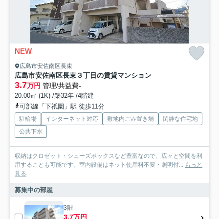
NEW
広島市安佐南区長束
広島市安佐南区長束３丁目の賃貸マンション
3.7
万円
管理/共益費-
20.00㎡ (1K) /築32年 /4階建
可部線「下祇園」駅 徒歩11分
駐輪場
インターネット対応
敷地内ごみ置き場
閑静な住宅地
公共下水
収納はクロゼット・シューズボックスなど豊富なので、広々と空間を利
用することも可能です。室内設備はネット使用料不要・照明付...
もっと
見る
募集中の部屋
3階
3.7万円