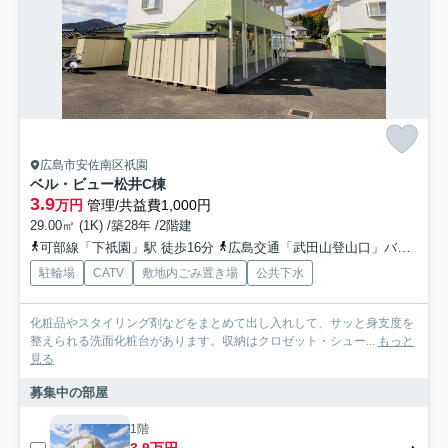
広島市安佐南区祇園
ベル・ビュー松井C棟
3.9
万円
管理/共益費1,000円
29.00㎡ (1K) /築28年 /2階建
可部線「下祇園」駅 徒歩16分
広島交通「武田山登山口」バス停下車 徒歩4分
駐輪場
CATV
敷地内ごみ置き場
公共下水
化粧品やスタイリング剤などをまとめて出し入れして、サッと身支度を
整えられる洗面化粧台があります。収納はクロゼット・シュー...
もっと
見る
募集中の部屋
1階