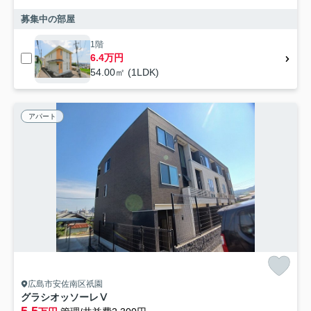
募集中の部屋
1階
6.4万円
54.00㎡ (1LDK)
アパート
広島市安佐南区祇園
グラシオッソーレⅤ
5.5