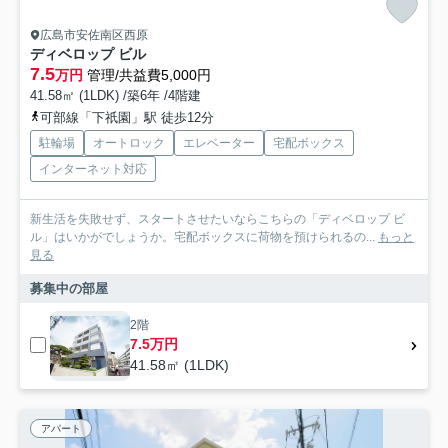
広島市安佐南区西原
ディベロップ ビル
7.5
万円
管理/共益費5,000円
41.58㎡ (1LDK) /築6年 /4階建
可部線「下祇園」駅 徒歩12分
駐輪場
オートロック
エレベーター
宅配ボックス
インターネット対応
新生活を失敗せず、スタートさせたいならこちらの「ディベロップ ビ
ル」はいかがでしょうか。宅配ボックスに荷物を預けられるの...
もっと
見る
募集中の部屋
2階
7.5万円
41.58㎡ (1LDK)
アパート