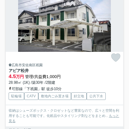
広島市安佐南区祇園
アピア松井
4.5
万円
管理/共益費1,000円
28.98㎡ (1K) /築30年 /2階建
可部線「下祇園」駅 徒歩10分
駐輪場
CATV
敷地内ごみ置き場
好立地
公共下水
収納はシューズボックス・クロゼットなど豊富なので、広々と空間を利
用することも可能です。化粧品やスタイリング剤などをまとめ...
もっと
見る