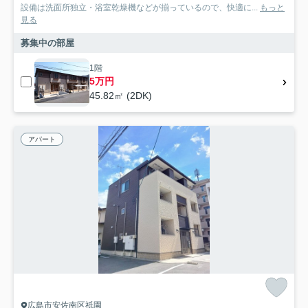
設備は洗面所独立・浴室乾燥機などが揃っているので、快適に...
もっと
見る
募集中の部屋
1階
5万円
45.82㎡ (2DK)
アパート
広島市安佐南区祇園