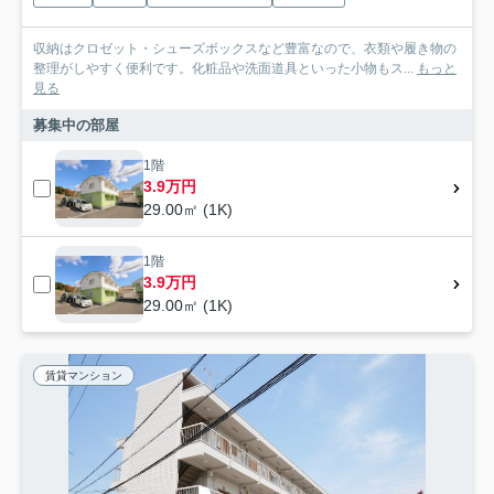
収納はクロゼット・シューズボックスなど豊富なので、衣類や履き物の
整理がしやすく便利です。化粧品や洗面道具といった小物もス...
もっと
見る
募集中の部屋
1階
3.9万円
29.00㎡ (1K)
1階
3.9万円
29.00㎡ (1K)
賃貸マンション