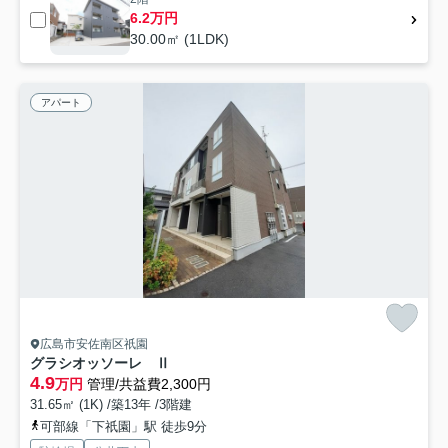
6.2万円
30.00㎡ (1LDK)
アパート
広島市安佐南区祇園
グラシオッソーレ Ⅱ
4.9
万円
管理/共益費2,300円
31.65㎡ (1K) /築13年 /3階建
可部線「下祇園」駅 徒歩9分