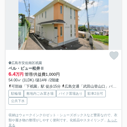
広島市安佐南区祇園
ベル・ビュー松井Ⅱ
6.4
万円
管理/共益費1,000円
54.00㎡ (1LDK) /築14年 /2階建
可部線「下祇園」駅 徒歩15分
広島交通「武田山登山口」バス停下車 徒歩7分
駐輪場
敷地内ごみ置き場
バイク置場あり
駐車2台可
公共下水
収納はウォークインクロゼット・シューズボックスなど豊富なので、衣
類や履き物の整理がしやすく便利です。化粧品やスタイリング...
もっと
見る