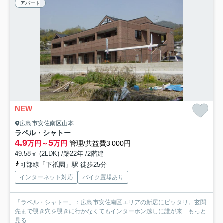
アパート
NEW
広島市安佐南区山本
ラペル・シャトー
4.9
5
万円～
万円
管理/共益費3,000円
49.58㎡ (2LDK) /築22年 /2階建
可部線「下祇園」駅 徒歩25分
インターネット対応
バイク置場あり
「ラペル・シャトー」：広島市安佐南区エリアの新居にピッタリ。玄関
先まで覗き穴を覗きに行かなくてもインターホン越しに誰が来...
もっと
見る