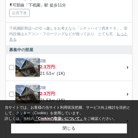
可部線「下祇園」駅 徒歩11分
公共下水
下祇園駅周辺への引っ越しをお考えなら「シティハイツ西本ＹＳ」。室
内設備はエアコン・フローリングなどが揃っており、とても充...
もっと
見る
募集中の部屋
2階
2.3万円
21.53㎡ (1K)
2階
2.3万円
21.53㎡ (1K)
当サイトでは、お客様の当サイト利用状況把握、サービス向上検討を目的と
して、クッキー（Cookie）を使用しています。
2階
詳しくは、当社の
「Cookieの取扱いについて」
をご確認ください。
2.3万円
21.53㎡ (1K)
閉じる