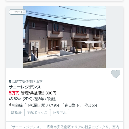
アパート
広島市安佐南区山本
サニーレジデンス
5
万円
管理/共益費2,300円
45.82㎡ (2DK) /築8年 /2階建
可部線「下祇園」駅 バス9分 「春日野下」 停歩5分
駐輪場
宅配ボックス
公共下水
「サニーレジデンス」：広島市安佐南区エリアの新居にピッタリ。室内