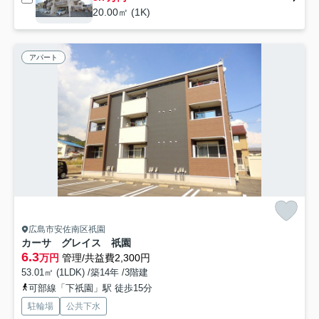
20.00㎡ (1K)
アパート
広島市安佐南区祇園
カーサ グレイス 祇園
6.3
万円
管理/共益費2,300円
53.01㎡ (1LDK) /築14年 /3階建
可部線「下祇園」駅 徒歩15分
駐輪場
公共下水