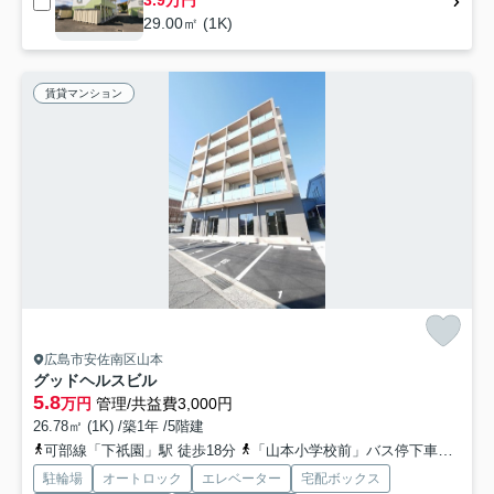
3.9万円
29.00㎡ (1K)
賃貸マンション
広島市安佐南区山本
グッドヘルスビル
5.8
万円
管理/共益費3,000円
26.78㎡ (1K) /築1年 /5階建
可部線「下祇園」駅 徒歩18分
「山本小学校前」バス停下車 徒歩1分
駐輪場
オートロック
エレベーター
宅配ボックス