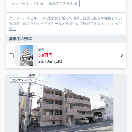
インターネット対応
敷地内ごみ置き場
グッドヘルスビル：下祇園駅にも近くて便利。洗面化粧台を採用してい
るので、歯ブラシやドライヤーなどをまとめて収納できます。...
もっと
見る
募集中の部屋
2階
5.8万円
26.78㎡ (1K)
賃貸マンション