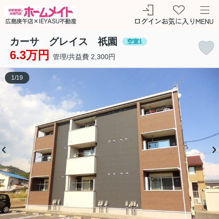
ログイン
お気に入り
MENU
カーサ グレイス 祇園
空室1
6.3万円
管理/共益費 2,300円
1
/
19