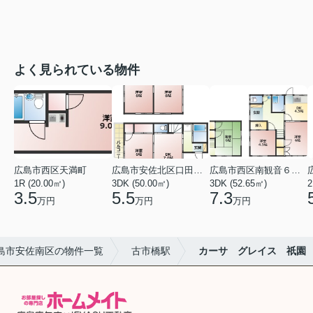
よく見られている物件
広島市西区天満町
広島市安佐北区口田１丁目
広島市西区南観音６丁目
1R (20.00㎡)
3DK (50.00㎡)
3DK (52.65㎡)
2
3.5
5.5
7.3
万円
万円
万円
島市安佐南区の物件一覧
古市橋駅
カーサ グレイス 祇園