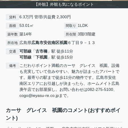
【外観】外観も気になるポイント
6.3万円 管理/共益費 2,300円
賃料
53.01㎡
1LDK
面積
間取り
築14年
3階/3階建
築年数
所在階
広島県
広島市安佐南区
祇園
６丁目９－１３
所在地
可部線
「
古市橋
」駅 徒歩11分
交通
可部線
「
下祇園
」駅 徒歩15分
こだわりポイント満載のカーサ グレイス 祇園。設備
備考
も充実していて住みやすい、魅力が詰まったアパートで
す。最寄りの駅まで徒歩11分の物件です。広島市安佐
南区エリアにお引越しが決まったら、ホームメイト広島
庚午店でお部屋探し。お問い合わせは082-275-5100、
cogo@ieyasu-re.co.jpまで。
カーサ グレイス 祇園のコメント(おすすめポイ
ント)