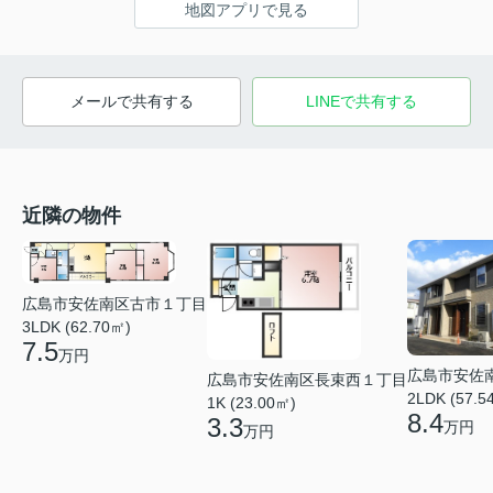
地図アプリで見る
メールで共有する
LINEで共有する
近隣の物件
広島市安佐南区古市１丁目
3LDK (62.70㎡)
7.5
万円
広島市安佐
広島市安佐南区長束西１丁目
2LDK (57.5
1K (23.00㎡)
8.4
3.3
万円
万円