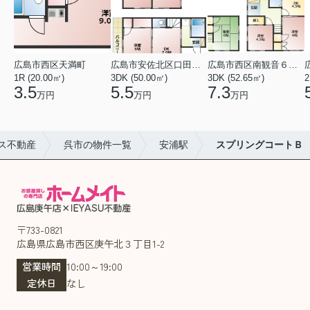
広島市西区天満町
広島市安佐北区口田１丁目
広島市西区南観音６丁目
1R (20.00㎡)
3DK (50.00㎡)
3DK (52.65㎡)
2
3.5
5.5
7.3
万円
万円
万円
ス不動産
呉市の物件一覧
安浦駅
スプリングコートＢ
〒733-0821
広島県広島市西区庚午北３丁目1-2
営業時間
10:00～19:00
定休日
なし