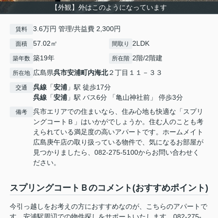
【外観】外はこのようになっています
3.6万円 管理/共益費 2,300円
賃料
57.02㎡
2LDK
面積
間取り
築19年
2階/2階建
築年数
所在階
広島県
呉市
安浦町内海北
２丁目１１－３３
所在地
呉線
「
安浦
」駅 徒歩17分
交通
呉線
「
安浦
」駅 バス6分 「亀山神社前」 停歩3分
呉市エリアでの住まいなら、住み心地も快適な「スプリ
備考
ングコートＢ」はいかがでしょうか。住む人のことも考
えられている満足度の高いアパートです。ホームメイト
広島庚午店の取り扱っている物件で、気になるお部屋が
見つかりましたら、082-275-5100からお問い合わせく
ださい。
スプリングコートＢのコメント(おすすめポイント)
今引っ越しをお考えの方におすすめなのが、こちらのアパートで
す。安浦駅周辺での物件探しをサポートいたします。082-275-