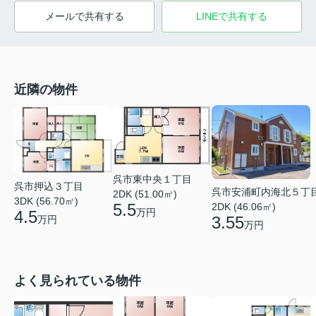
メールで共有する
LINEで共有する
近隣の物件
呉市東中央１丁目
呉市押込３丁目
呉市安浦町内海北５丁
2DK (51.00㎡)
3DK (56.70㎡)
5.5
2DK (46.06㎡)
万円
4.5
3.55
万円
万円
よく見られている物件