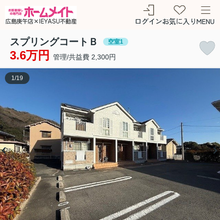
ログイン
お気に入り
MENU
スプリングコートＢ
空室1
3.6万円
管理/共益費 2,300円
1
/
19