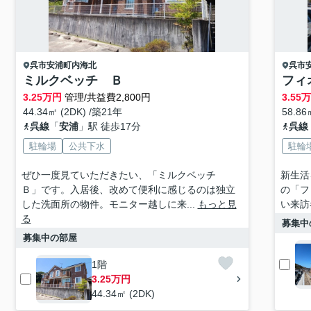
呉市
安浦町内海北
呉市
ミルクベッチ Ｂ
フィ
3.25
万円
管理/共益費2,800円
3.55
44.34㎡ (2DK) /築21年
58.86
呉線
「
安浦
」駅 徒歩17分
呉線
駐輪場
公共下水
駐輪
ぜひ一度見ていただきたい、「ミルクベッチ
新生活
Ｂ」です。入居後、改めて便利に感じるのは独立
の「フ
した洗面所の物件。モニター越しに来...
もっと見
い来訪
る
募集中
募集中の部屋
1階
3.25万円
44.34㎡ (2DK)