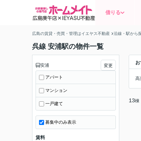
借りる
広島の賃貸・売買・管理はイエヤス不動産
沿線・駅から
呉線 安浦駅の物件一覧
お
安浦
変更
アパート
高
マンション
13
棟
一戸建て
募集中のみ表示
賃料