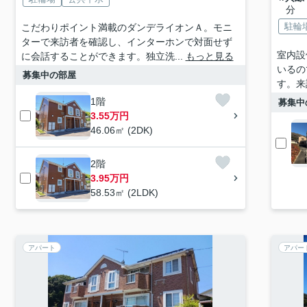
分
駐輪
こだわりポイント満載のダンデライオンＡ。モニ
ターで来訪者を確認し、インターホンで対面せず
室内設
に会話することができます。独立洗...
もっと見る
いるの
募集中の部屋
す。来
1階
募集中
3.55万円
46.06㎡ (2DK)
2階
3.95万円
58.53㎡ (2LDK)
アパート
アパー