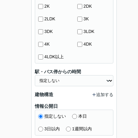
2K
2DK
2LDK
3K
3DK
3LDK
4K
4DK
4LDK以上
駅・バス停からの時間
建物構造
追加する
情報公開日
指定しない
本日
3日以内
1週間以内