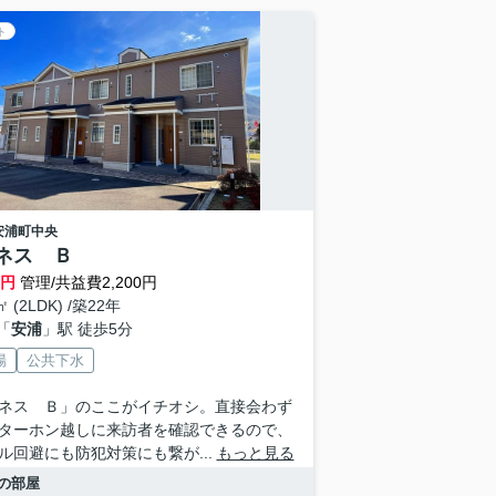
ト
安浦町中央
ネス Ｂ
万円
管理/共益費2,200円
㎡ (2LDK) /築22年
「
安浦
」駅 徒歩5分
場
公共下水
ネス Ｂ」のここがイチオシ。直接会わず
ターホン越しに来訪者を確認できるので、
ル回避にも防犯対策にも繋が...
もっと見る
の部屋