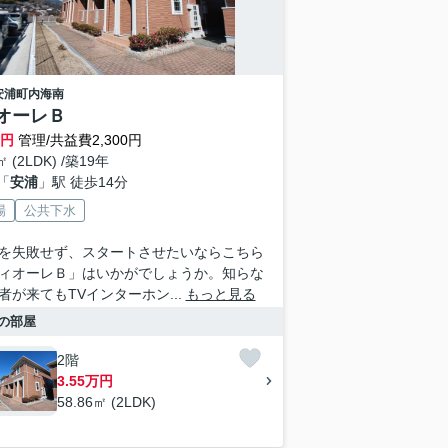
安浦町内海南
オーレＢ
万円
管理/共益費2,300円
㎡ (2LDK) /築19年
「
安浦
」駅 徒歩14分
場
公共下水
を失敗せず、スタートさせたいならこちら
ィオーレＢ」はいかがでしょうか。知らな
者が来てもTVインターホン...
もっと見る
の部屋
2階
3.55万円
58.86㎡ (2LDK)