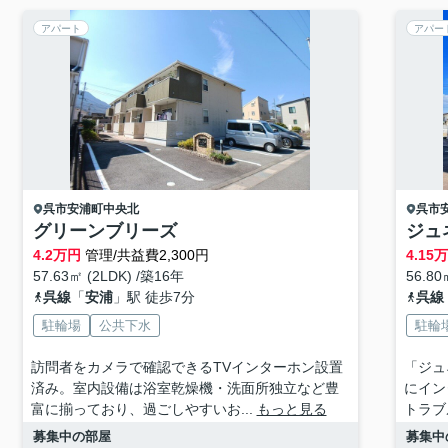
アパート
アパー
呉市
安浦町中央北
呉市
グリーンブリーズ
ジュ
4.2
万円
管理/共益費2,300円
4.15
57.63㎡ (2LDK) /築16年
56.80
呉線
「
安浦
」駅 徒歩7分
呉線
駐輪場
公共下水
駐輪
訪問者をカメラで確認できるTVインターホン設置
「ジュ
済み。室内設備は浴室乾燥機・洗面所独立など豊
にイン
富に揃っており、過ごしやすいお...
もっと見る
トラブ
募集中の部屋
募集中