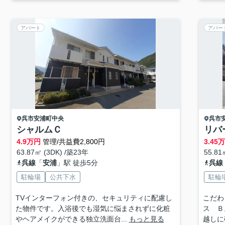
アパート
アパー
呉市
安浦町中央
呉市
シャルムＣ
リバ
4.9
万円
管理/共益費2,800円
3.45
63.87㎡ (3DK) /築23年
55.81
呉線
「
安浦
」駅 徒歩5分
呉線
駐輪場
公共下水
駐輪
TVインターフォン付きの、セキュリティに配慮し
こだわ
た物件です。入浴後でも湿気に悩まされずに化粧
ス Ｂ
やヘアメイクができる独立洗面台...
もっと見る
越しに