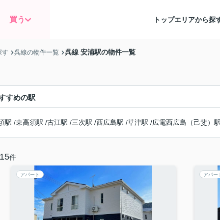
買う
トップ
エリアから探
呉線 安浦駅の物件一覧
探す
呉線の物件一覧
すすめの駅
須駅
/
東高須駅
/
古江駅
/
三次駅
/
西広島駅
/
草津駅
/
広電西広島（己斐）
15
件
アパート
アパー