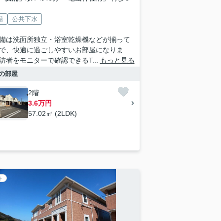
場
公共下水
備は洗面所独立・浴室乾燥機などが揃って
で、快適に過ごしやすいお部屋になりま
訪者をモニターで確認できるT...
もっと見る
の部屋
2階
3.6万円
57.02㎡ (2LDK)
ト