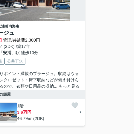
安浦町内海南
ージュ
円
管理/共益費2,300円
㎡ (2DK) /築17年
「
安浦
」駅 徒歩10分
場
公共下水
りポイント満載のプラージュ。収納はウォ
ンクロゼット・床下収納などが備え付けら
るので、衣類や日用品の収納...
もっと見る
の部屋
1階
3.6万円
46.79㎡ (2DK)