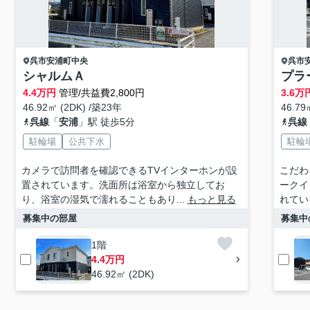
呉市
安浦町中央
呉市
シャルムＡ
プラ
4.4
万円
管理/共益費2,800円
3.6
万
46.92㎡ (2DK) /築23年
46.79
呉線
「
安浦
」駅 徒歩5分
呉線
駐輪場
公共下水
駐輪
カメラで訪問者を確認できるTVインターホンが設
こだわ
置されています。洗面所は浴室から独立してお
ークイ
り、浴室の湿気で濡れることもあり...
もっと見る
れてい
募集中の部屋
募集中
1階
4.4万円
46.92㎡ (2DK)