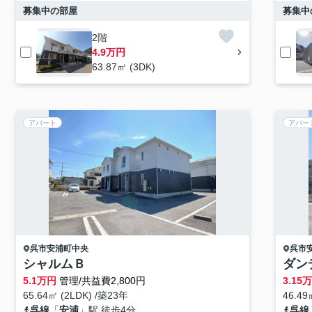
募集中の部屋
募集中
2階
4.9万円
63.87㎡ (3DK)
アパート
アパー
呉市
安浦町中央
呉市
シャルムＢ
ダン
5.1
万円
管理/共益費2,800円
3.15
万
65.64㎡ (2LDK) /築23年
46.4
呉線
「
安浦
」駅 徒歩4分
呉線