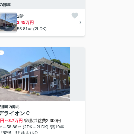
の部屋
2階
3.45万円
55.81㎡ (2LDK)
ト
安浦町内海北
デライオンＣ
円～
3.7
万円
管理/共益費2,300円
9㎡～58.86㎡ (2DK～2LDK) /築19年
「
安浦
」駅 徒歩16分