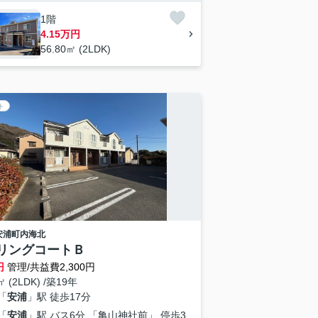
1階
4.15万円
56.80㎡ (2LDK)
ト
安浦町内海北
リングコートＢ
円
管理/共益費2,300円
㎡ (2LDK) /築19年
「
安浦
」駅 徒歩17分
「
安浦
」駅 バス6分 「亀山神社前」 停歩3