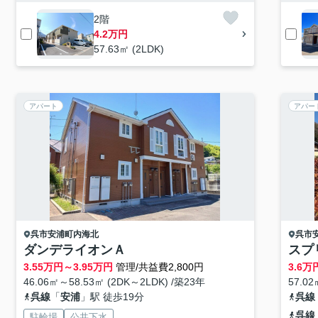
2階
4.2万円
57.63㎡ (2LDK)
アパート
アパー
呉市
安浦町内海北
呉市
ダンデライオンＡ
スプ
3.55
万円～
3.95
万円
管理/共益費2,800円
3.6
万
46.06㎡～58.53㎡ (2DK～2LDK) /築23年
57.02
呉線
「
安浦
」駅 徒歩19分
呉線
呉線
駐輪場
公共下水