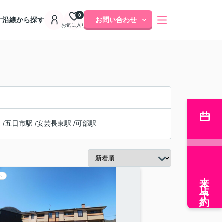
0
す
沿線から探す
お問い合わせ
お気に入り
駅
/
五日市駅
/
安芸長束駅
/
可部駅
来店予約
ト