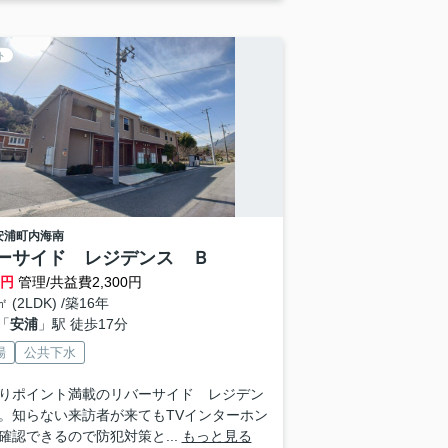
ト
安浦町内海南
ーサイド レジデンス Ｂ
万円
管理/共益費2,300円
㎡ (2LDK) /築16年
「
安浦
」駅 徒歩17分
場
公共下水
りポイント満載のリバーサイド レジデン
。知らない来訪者が来てもTVインターホン
確認できるので防犯対策と...
もっと見る