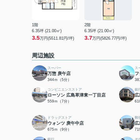
1階
2階
6.35坪 (21.00㎡)
6.35坪 (21.00㎡)
3.5
3.7
万円(5511.81円/坪)
万円(5826.77円/坪)
周辺施設
スーパー
ス
万惣 庚午店
フ
344ｍ（5分）
3
コンビニエンスストア
銀
ローソン 広島草津東一丁目店
広
559ｍ（7分）
6
ドラッグストア
郵
ウォンツ 庚午中店
広
675ｍ（9分）
7
銀行
そ