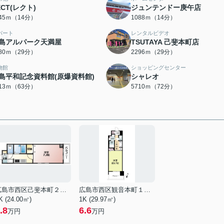
ECT(レクト)
ジュンテンドー庚午店
045ｍ（14分）
1088ｍ（14分）
パート
レンタルビデオ
島アルパーク天満屋
TSUTAYA 己斐本町店
280ｍ（29分）
2296ｍ（29分）
物館
ショッピングセンター
島平和記念資料館(原爆資料館)
シャレオ
013ｍ（63分）
5710ｍ（72分）
広島市西区己斐本町２丁目
広島市西区観音本町１丁目
K (24.00㎡)
1K (29.97㎡)
.8
6.6
万円
万円