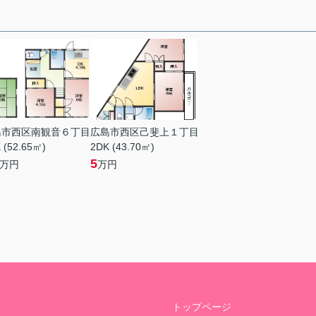
島市西区南観音６丁目
広島市西区己斐上１丁目
 (52.65㎡)
2DK (43.70㎡)
5
万円
万円
トップページ