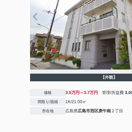
【外観】
3.5万円～3.7万円
管理/共益費
3,
価格
1K/21.00㎡
間取り/面積
広島県
広島市西区
庚午南
２丁目
所在地