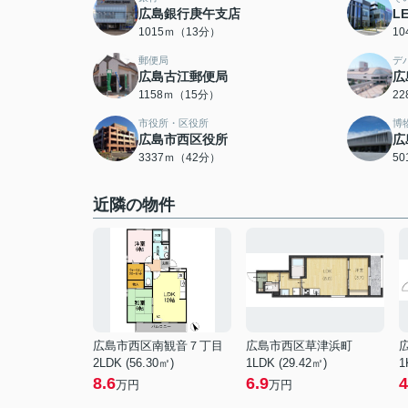
広島銀行庚午支店
L
1015ｍ（13分）
1
郵便局
デ
広島古江郵便局
広
1158ｍ（15分）
2
市役所・区役所
博
広島市西区役所
広
3337ｍ（42分）
5
近隣の物件
広島市西区南観音７丁目
広島市西区草津浜町
2LDK (56.30㎡)
1LDK (29.42㎡)
1
8.6
6.9
4
万円
万円