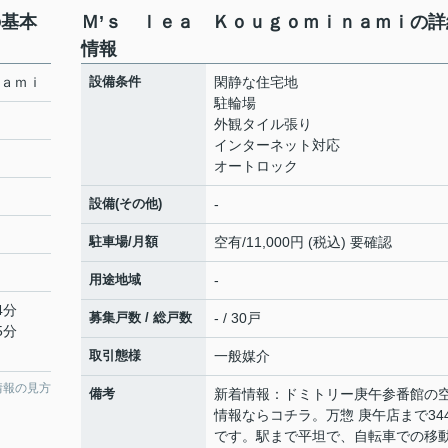
の基本
Ｍ’ｓ ｌｅａ Ｋｏｕｇｏｍｉｎａｍｉの詳
情報
ｎａｍｉ
設備条件
閑静な住宅地
駐輪場
外観タイル張り
インターネット対応
オートロック
設備(その他)
-
駐車場/月額
空有/11,000円 (税込) 要確認
用途地域
-
4分
募集戸数 / 総戸数
- / 30戸
5分
取引態様
一般媒介
情報の見方
備考
新着情報：ドミトリー庚午参番館の
情報ならコチラ。万惣 庚午店まで34
です。駅まで平坦で、自転車での移