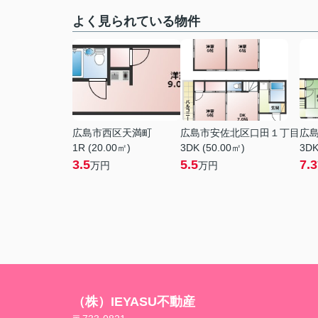
よく見られている物件
広島市西区天満町
広島市安佐北区口田１丁目
広
1R (20.00㎡)
3DK (50.00㎡)
3DK
3.5
5.5
7.3
万円
万円
（株）IEYASU不動産