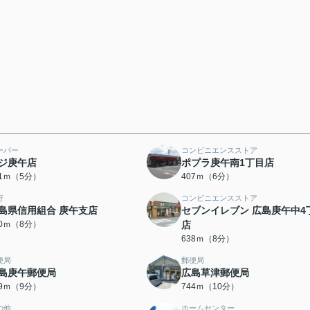
ーパー
コンビニエンスストア
ジ庚午店
ポプラ庚午南1丁目店
81ｍ（5分）
407ｍ（6分）
行
コンビニエンスストア
島県信用組合 庚午支店
セブンイレブン 広島庚午中4
10ｍ（8分）
店
638ｍ（8分）
便局
郵便局
島庚午郵便局
広島草津郵便局
19ｍ（9分）
744ｍ（10分）
の他
ホームセンター