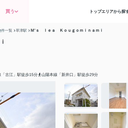
買う
トップ
エリアから探
Ｍ’ｓ ｌｅａ Ｋｏｕｇｏｍｉｎａｍｉ
物件一覧
草津駅
ｍｉ
「古江」駅徒歩15分
山陽本線「新井口」駅徒歩29分