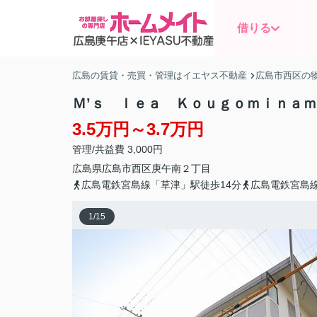
借りる
広島の賃貸・売買・管理はイエヤス不動産
広島市西区の
Ｍ’ｓ ｌｅａ Ｋｏｕｇｏｍｉｎａ
3.5万円～3.7万円
管理/共益費 3,000円
広島県
広島市西区
庚午南
２丁目
広島電鉄宮島線「草津」駅徒歩14分
広島電鉄宮島線
1
/
15