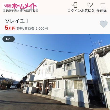
ログイン
お気に入り
MENU
ソレイユⅠ
5
万円
管理/共益費 2,000円
1
/
20