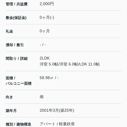
2,000円
管理 / 共益費
0ヶ月(-)
敷金(保証金)
0ヶ月
礼金
- / -
償却 / 敷引
2LDK
間取り / 詳細
洋室 5.0帖
/
洋室 6.0帖
/
LDK 11.0帖
58.98㎡ / -
面積 /
バルコニー面積
南
向き
2001年3月(築25年)
築年月
アパート / 軽量鉄骨
種別 / 建物構造