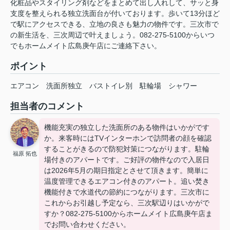
化粧品やスタイリング剤などをまとめて出し入れして、サッと身
支度を整えられる独立洗面台が付いております。歩いて13分ほど
で駅にアクセスできる、立地の良さも魅力の物件です。三次市で
の新生活を、三次周辺で叶えましょう。082-275-5100からいつ
でもホームメイト広島庚午店にご連絡下さい。
ポイント
エアコン
洗面所独立
バストイレ別
駐輪場
シャワー
担当者のコメント
機能充実の独立した洗面所のある物件はいかがです
か。来客時にはTVインターホンで訪問者の顔を確認
することがきるので防犯対策につながります。駐輪
福原 拓也
場付きのアパートです。ご好評の物件なので入居日
は2026年5月の期日指定とさせて頂きます。簡単に
温度管理できるエアコン付きのアパート。追い焚き
機能付きで水道代の節約につながります。三次市に
これからお引越し予定なら、三次駅辺りはいかがで
すか？082-275-5100からホームメイト広島庚午店ま
でお問い合わせください。