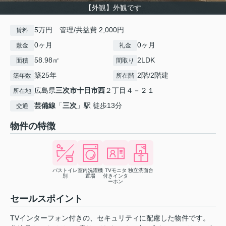
【外観】外観です
5万円 管理/共益費 2,000円
賃料
0ヶ月
0ヶ月
敷金
礼金
58.98㎡
2LDK
面積
間取り
築25年
2階/2階建
築年数
所在階
広島県
三次市
十日市西
２丁目４－２１
所在地
芸備線
「
三次
」駅 徒歩13分
交通
物件の特徴
バストイレ
室内洗濯機
TVモニタ
独立洗面台
別
置場
付きインタ
ーホン
セールスポイント
TVインターフォン付きの、セキュリティに配慮した物件です。