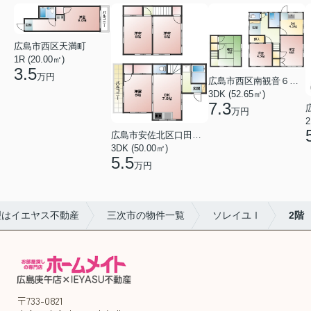
広島市西区天満町
1R (20.00㎡)
3.5
万円
広島市西区南観音６丁目
3DK (52.65㎡)
7.3
万円
2
広島市安佐北区口田１丁目
3DK (50.00㎡)
5.5
万円
理はイエヤス不動産
三次市の物件一覧
ソレイユⅠ
2階
〒733-0821