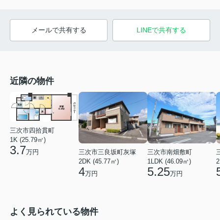
メールで共有する
LINEで共有する
近隣の物件
三次市四拾貫町
1K (25.79㎡)
3.7
三次市三良坂町灰塚
三次市南畑敷町
万円
2DK (45.77㎡)
1LDK (46.09㎡)
2
4
5.25
万円
万円
よく見られている物件