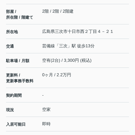
2階 / 2階 / 2階建
部屋 /
所在階 / 階建て
広島県
三次市
十日市西
２丁目４－２１
所在地
芸備線
「
三次
」駅 徒歩13分
交通
空有(2台) / 3,300円 (税込)
駐車場 / 月額
0ヶ月 / 2.2万円
更新料 /
更新事務手数料
-
契約期間
空家
現況
即時
入居可能日