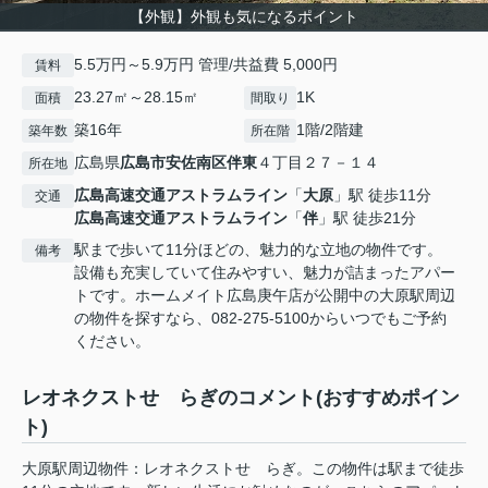
【外観】外観も気になるポイント
5.5万円～5.9万円 管理/共益費 5,000円
賃料
23.27㎡～28.15㎡
1K
面積
間取り
築16年
1階/2階建
築年数
所在階
広島県
広島市安佐南区
伴東
４丁目２７－１４
所在地
広島高速交通アストラムライン
「
大原
」駅 徒歩11分
交通
広島高速交通アストラムライン
「
伴
」駅 徒歩21分
駅まで歩いて11分ほどの、魅力的な立地の物件です。
備考
設備も充実していて住みやすい、魅力が詰まったアパー
トです。ホームメイト広島庚午店が公開中の大原駅周辺
の物件を探すなら、082-275-5100からいつでもご予約
ください。
レオネクストせゝらぎのコメント(おすすめポイン
ト)
大原駅周辺物件：レオネクストせゝらぎ。この物件は駅まで徒歩