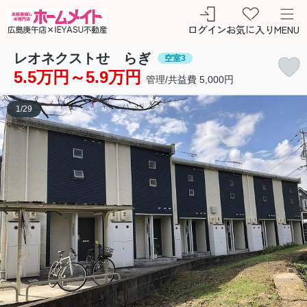
ログイン
お気に入り
MENU
レオネクストせゝらぎ
空室3
5.5万円～5.9万円
管理/共益費 5,000円
1
/
29