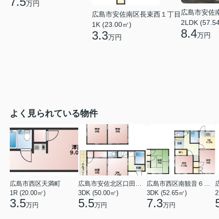
7.5
万円
広島市安佐
広島市安佐南区長束西１丁目
2LDK (57.5
1K (23.00㎡)
8.4
3.3
万円
万円
よく見られている物件
広島市西区天満町
広島市安佐北区口田１丁目
広島市西区南観音６丁目
1R (20.00㎡)
3DK (50.00㎡)
3DK (52.65㎡)
2
3.5
5.5
7.3
万円
万円
万円