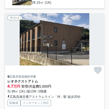
28.15㎡ (1K)
アパート
広島市安佐南区伴東
レオネクストアトム
4.7
万円
管理/共益費5,000円
31.89㎡ (1K) /築13年 /2階建
広島高速交通アストラムライン「伴」駅 徒歩20分
駐輪場
インターネット対応