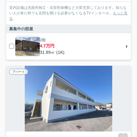
室内設備は洗面所独立・浴室乾燥機など大変充実しております。知らな
い人が来た時でも玄関を開ける必要がなくなるTVインターホ...
もっと見
る
募集中の部屋
2階
4.7万円
31.89㎡ (1K)
アパート