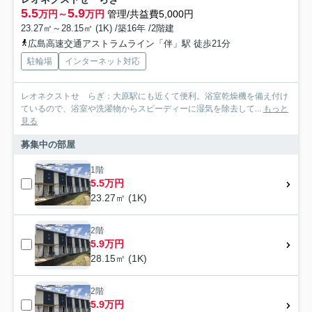
5.5
5.9
万円～
万円
管理/共益費5,000円
23.27㎡～28.15㎡ (1K) /築16年 /2階建
広島高速交通アストラムライン「伴」駅 徒歩21分
駐輪場
インターネット対応
レオネクストせゝらぎ：大原駅にも近くて便利。浴室乾燥機を備え付け
ているので、浴室や洗濯物からスピーディーに湿気を除去して...
もっと
見る
募集中の部屋
1階
5.5万円
23.27㎡ (1K)
2階
5.9万円
28.15㎡ (1K)
2階
5.9万円