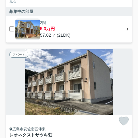
見る
募集中の部屋
2階
5.3万円
57.02㎡ (2LDK)
アパート
広島市安佐南区伴東
レオネクストサツキ荘