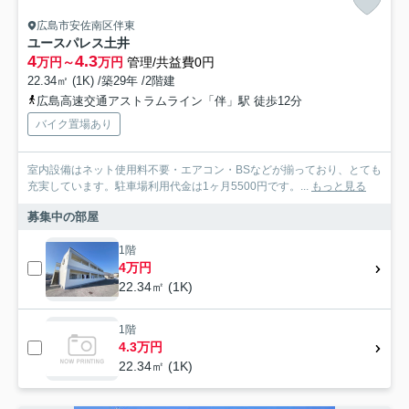
広島市安佐南区伴東
ユースパレス土井
4
4.3
万円～
万円
管理/共益費0円
22.34㎡ (1K) /築29年 /2階建
広島高速交通アストラムライン「伴」駅 徒歩12分
バイク置場あり
室内設備はネット使用料不要・エアコン・BSなどが揃っており、とても
充実しています。駐車場利用代金は1ヶ月5500円です。...
もっと見る
募集中の部屋
1階
4万円
22.34㎡ (1K)
1階
4.3万円
22.34㎡ (1K)