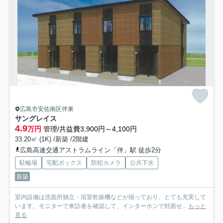
広島市安佐南区伴東
サングレイス
4.9
万円
管理/共益費3,900円～4,100円
33.20㎡ (1K) /新築 /2階建
広島高速交通アストラムライン「伴」駅 徒歩2分
駐輪場
宅配ボックス
防犯カメラ
公共下水
新築
室内設備は洗面所独立・浴室乾燥機などが揃っており、とても充実して
います。モニターで来訪者を確認して、インターホンで対面せ...
もっと
見る