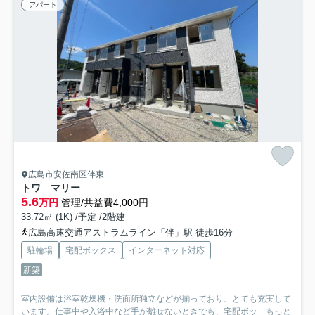
アパート
広島市安佐南区伴東
トワ マリー
5.6
万円
管理/共益費4,000円
33.72㎡ (1K) /予定 /2階建
広島高速交通アストラムライン「伴」駅 徒歩16分
駐輪場
宅配ボックス
インターネット対応
新築
室内設備は浴室乾燥機・洗面所独立などが揃っており、とても充実して
います。仕事中や入浴中など手が離せないときでも、宅配ボッ...
もっと