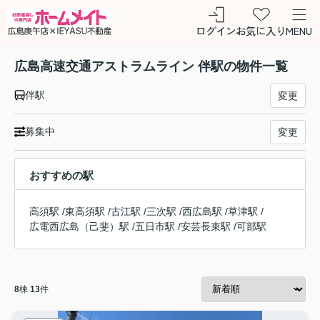
ログイン
お気に入り
MENU
広島高速交通アストラムライン 伴駅の物件一覧
伴駅
変更
募集中
変更
おすすめの駅
高須駅
/
東高須駅
/
古江駅
/
三次駅
/
西広島駅
/
草津駅
/
広電西広島（己斐）駅
/
五日市駅
/
安芸長束駅
/
可部駅
8
棟
13
件