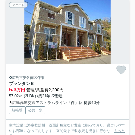
アパート
広島市安佐南区伴東
プランタンＢ
5.3
万円
管理/共益費2,200円
57.02㎡ (2LDK) /築21年 /2階建
広島高速交通アストラムライン「伴」駅 徒歩10分
駐輪場
公共下水
室内設備は浴室乾燥機・洗面所独立など豊富に揃っており、過ごしやす
いお部屋になっております。玄関先まで覗き穴を覗きに行かな...
もっと