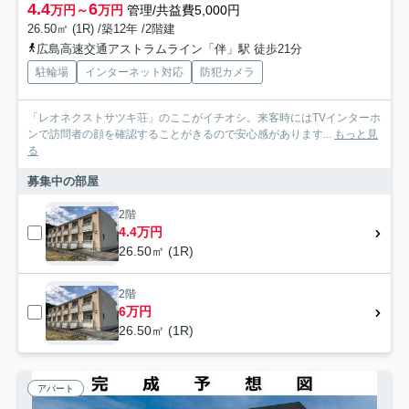
4.4
6
万円～
万円
管理/共益費5,000円
26.50㎡ (1R) /築12年 /2階建
広島高速交通アストラムライン「伴」駅 徒歩21分
駐輪場
インターネット対応
防犯カメラ
「レオネクストサツキ荘」のここがイチオシ。来客時にはTVインターホ
ンで訪問者の顔を確認することがきるので安心感があります...
もっと見
る
募集中の部屋
2階
4.4万円
26.50㎡ (1R)
2階
6万円
26.50㎡ (1R)
アパート