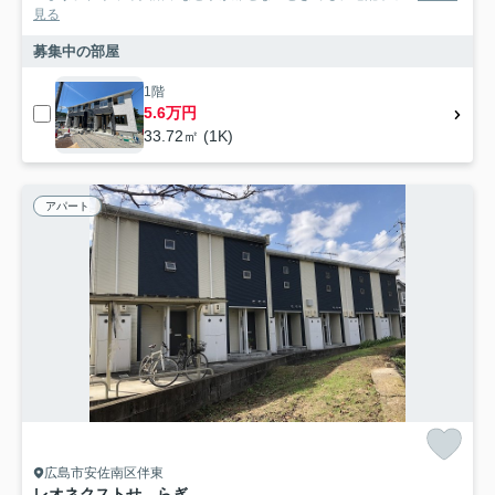
見る
募集中の部屋
1階
5.6万円
33.72㎡ (1K)
アパート
広島市安佐南区伴東
レオネクストせゝらぎ