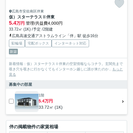
広島市安佐南区伴東
仮）スターテラスⅡ伴東
5.4
万円
管理/共益費4,000円
33.72㎡ (1K) /予定 /2階建
広島高速交通アストラムライン「伴」駅 徒歩16分
駐輪場
宅配ボックス
インターネット対応
新築
新着情報：仮）スターテラスⅡ伴東の空室情報ならコチラ。玄関先まで
覗き穴を覗きに行かなくてもインターホン越しに誰が来たのか...
もっと
見る
募集中の部屋
1階
5.4万円
33.72㎡ (1K)
伴の掲載物件の家賃相場