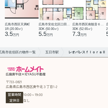
広島市西区天満町
広島市安佐北区口田１丁目
広島市西区南観音６丁目
1R (20.00㎡)
3DK (50.00㎡)
3DK (52.65㎡)
2
3.5
5.5
7.3
万円
万円
万円
広島市佐伯区の物件一覧
五日市駅
レオパレスｆｌｏｒａⅡ
〒733-0821
広島県広島市西区庚午北３丁目1-2
営業時間
10:00～19:00
定休日
なし