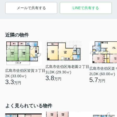
メールで共有する
LINEで共有する
近隣の物件
広島市佐伯区海老園２丁目
広島市佐伯区楽
広島市佐伯区皆賀３丁目
1LDK (29.30㎡)
2LDK (60.00㎡)
2K (33.00㎡)
3.8
5.7
万円
3.3
万円
万円
よく見られている物件