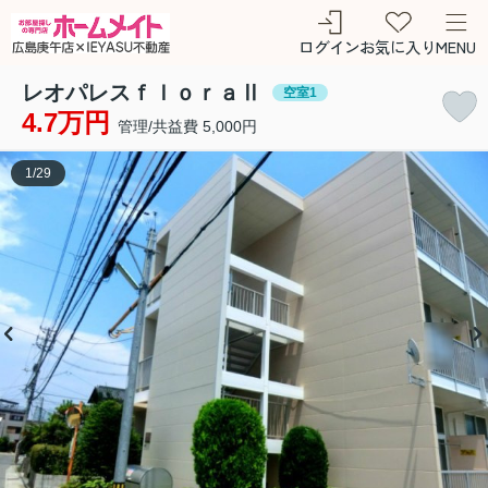
ログイン
お気に入り
MENU
レオパレスｆｌｏｒａⅡ
空室1
4.7万円
管理/共益費 5,000円
1
/
29