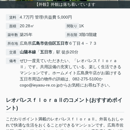
【外観】外観は落ち着いています
4.7万円 管理/共益費 5,000円
賃料
20.28㎡
1K
面積
間取り
築25年
3階/3階建
築年数
所在階
広島県
広島市佐伯区
五日市
６丁目４－７３
所在地
山陽本線
「
五日市
」駅 徒歩20分
交通
ぜひ一度見ていただきたい、「レオパレスｆｌｏｒａ
備考
Ⅱ」です。共用設備の充実している、楽しく生活できる
マンションです。ホームメイト広島庚午店がお届けする
五日市周辺の物件の詳細は、082-275-5100か
cogo@ieyasu-re.co.jpからお気軽にお尋ね下さい。
レオパレスｆｌｏｒａⅡのコメント(おすすめポイ
ント)
こだわりポイント満載のレオパレスｆｌｏｒａⅡ。外装もおしゃ
れで快適な生活をおくることができるマンションです。広島市佐