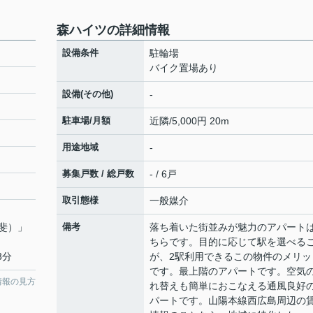
森ハイツの詳細情報
設備条件
駐輪場
バイク置場あり
設備(その他)
-
駐車場/月額
近隣/5,000円 20m
用途地域
-
募集戸数 / 総戸数
- / 6戸
取引態様
一般媒介
斐）
」
備考
落ち着いた街並みが魅力のアパート
ちらです。目的に応じて駅を選べる
3分
が、2駅利用できるこの物件のメリッ
です。最上階のアパートです。空気
情報の見方
れ替えも簡単におこなえる通風良好
パートです。山陽本線西広島周辺の