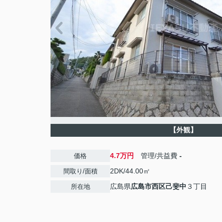
【外観】
4.7万円
管理/共益費
-
価格
2DK/44.00㎡
間取り/面積
広島県
広島市西区
己斐中
３丁目
所在地