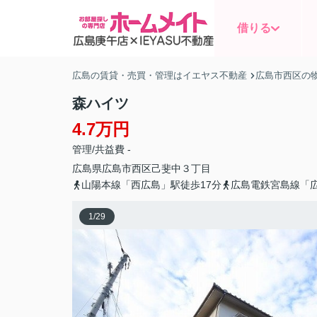
借りる
広島の賃貸・売買・管理はイエヤス不動産
広島市西区の
森ハイツ
4.7万円
管理/共益費 -
広島県
広島市西区
己斐中
３丁目
山陽本線「西広島」駅徒歩17分
広島電鉄宮島線「広
1
/
29