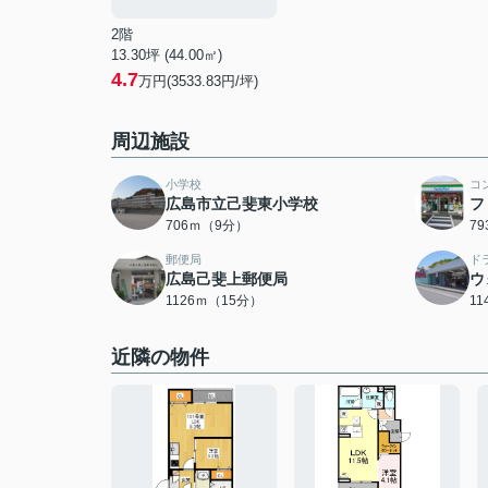
2階
13.30坪 (44.00㎡)
4.7
万円(3533.83円/坪)
周辺施設
小学校
コ
広島市立己斐東小学校
フ
706ｍ（9分）
7
郵便局
ド
広島己斐上郵便局
ウ
1126ｍ（15分）
1
近隣の物件