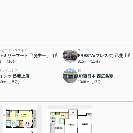
ンビニエンスストア
スーパー
ァミリーマート 己斐中一丁目店
FRESTA(フレスタ) 己斐上店
93ｍ（10分）
815ｍ（11分）
ラッグストア
駅
ォンツ 己斐上店
JR西日本 西広島駅
149ｍ（15分）
1348ｍ（17分）