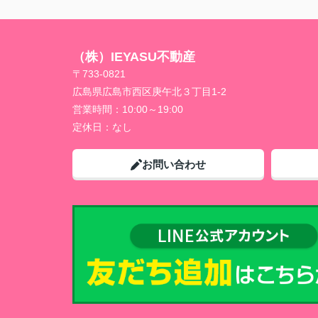
（株）IEYASU不動産
〒733-0821
広島県広島市西区庚午北３丁目1-2
営業時間：
10:00～19:00
定休日：
なし
お問い合わせ