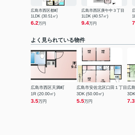
広島市西区都町
広島市西区庚午中３丁目
1LDK (30.51㎡)
1LDK (40.57㎡)
1
6.2
9.4
7
万円
万円
よく見られている物件
広島市西区天満町
広島市安佐北区口田１丁目
広
1R (20.00㎡)
3DK (50.00㎡)
3DK
3.5
5.5
7.3
万円
万円