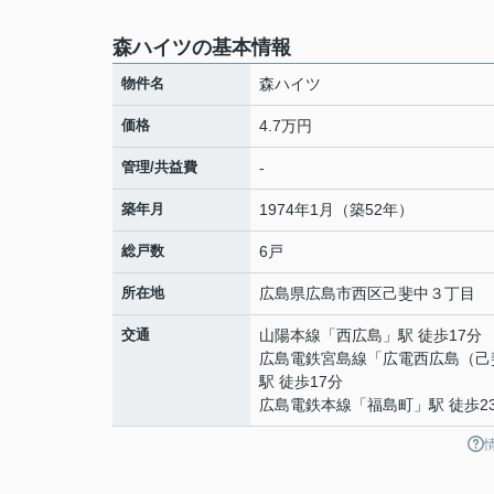
森ハイツの基本情報
物件名
森ハイツ
価格
4.7万円
管理/共益費
-
築年月
1974年1月（築52年）
総戸数
6戸
所在地
広島県
広島市西区
己斐中
３丁目
交通
山陽本線
「
西広島
」駅 徒歩17分
広島電鉄宮島線
「
広電西広島（己
駅 徒歩17分
広島電鉄本線
「
福島町
」駅 徒歩2