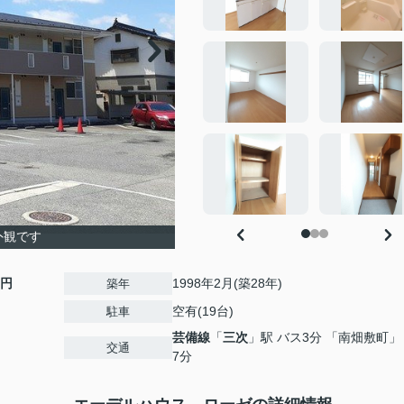
外観です
0円
1998年2月(築28年)
築年
空有(19台)
駐車
芸備線
「
三次
」駅 バス3分 「南畑敷町」
交通
7分