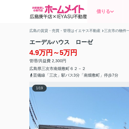
借りる
広島の賃貸・売買・管理はイエヤス不動産
三次市の物件
エーデルハウス ローゼ
4.9万円～5万円
管理/共益費 2,300円
広島県
三次市
南畑敷町
６２－２
芸備線「三次」駅バス3分「南畑敷町」停歩7分
1
/
19