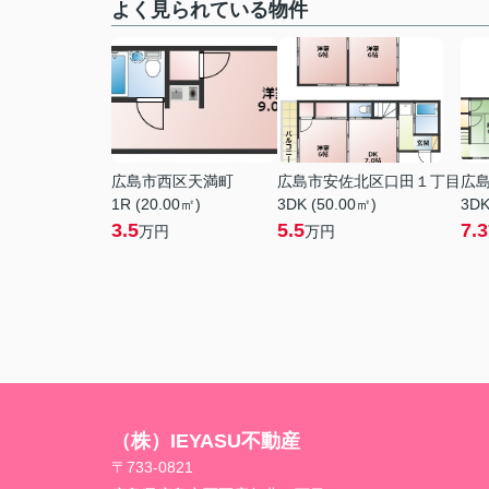
よく見られている物件
広島市西区天満町
広島市安佐北区口田１丁目
広
1R (20.00㎡)
3DK (50.00㎡)
3DK
3.5
5.5
7.3
万円
万円
（株）IEYASU不動産
〒733-0821