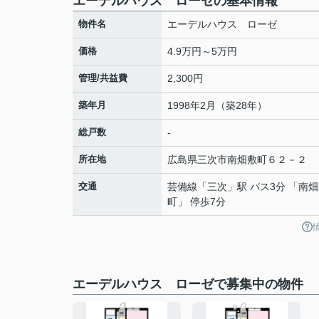
エーデルハウス ローゼの基本情報
物件名
エーデルハウス ローゼ
価格
4.9万円～5万円
管理/共益費
2,300円
築年月
1998年2月（築28年）
総戸数
-
所在地
広島県
三次市
南畑敷町
６２－２
交通
芸備線
「
三次
」駅 バス3分 「南
町」 停歩7分
エーデルハウス ローゼで募集中の物件