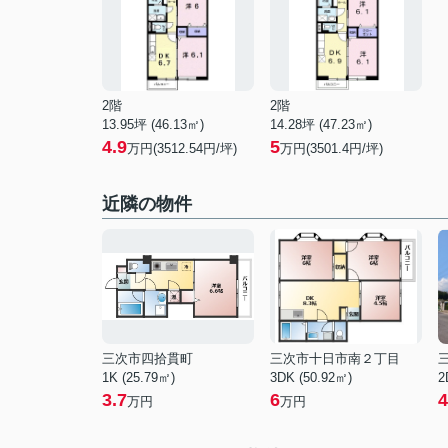
2階
2階
13.95坪 (46.13㎡)
14.28坪 (47.23㎡)
4.9
5
万円(3512.54円/坪)
万円(3501.4円/坪)
近隣の物件
三次市四拾貫町
三次市十日市南２丁目
1K (25.79㎡)
3DK (50.92㎡)
2
3.7
6
4
万円
万円