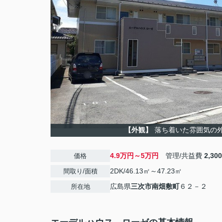
【外観】
落ち着いた雰囲気の
4.9万円～5万円
管理/共益費
2,30
価格
2DK/46.13㎡～47.23㎡
間取り/面積
広島県
三次市
南畑敷町
６２－２
所在地