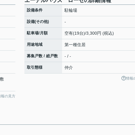
エーデルハウス ローゼの詳細情報
設備条件
駐輪場
設備(その他)
-
駐車場/月額
空有(19台)/3,300円 (税込)
用途地域
第一種住居
募集戸数 / 総戸数
- / -
取引態様
仲介
情報
畑敷
情報の見方