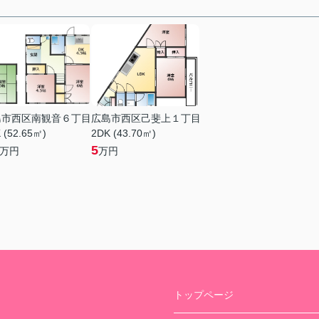
島市西区南観音６丁目
広島市西区己斐上１丁目
 (52.65㎡)
2DK (43.70㎡)
5
万円
万円
トップページ