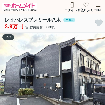
ログイン
お気に入り
MENU
レオパレスプレミール八木
空室1
3.9万円
管理/共益費 5,000円
1
/
29