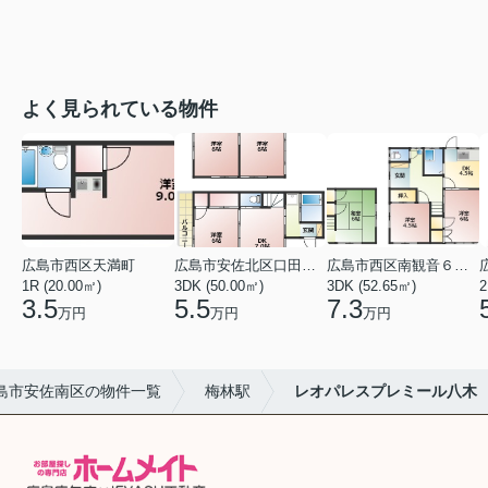
よく見られている物件
広島市西区天満町
広島市安佐北区口田１丁目
広島市西区南観音６丁目
1R (20.00㎡)
3DK (50.00㎡)
3DK (52.65㎡)
2
3.5
5.5
7.3
万円
万円
万円
島市安佐南区の物件一覧
梅林駅
レオパレスプレミール八木