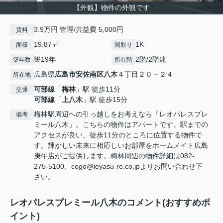
【外観】物件の外観です
3.9万円 管理/共益費 5,000円
賃料
19.87㎡
1K
面積
間取り
築19年
2階/2階建
築年数
所在階
広島県
広島市安佐南区
八木
４丁目２０－２４
所在地
可部線
「
梅林
」駅 徒歩11分
交通
可部線
「
上八木
」駅 徒歩15分
梅林駅周辺への引っ越しをお考えなら「レオパレスプレ
備考
ミール八木」。こちらの物件はアパートです。駅までの
アクセスが良い、徒歩11分のところに位置する物件で
す。輝かしい未来に相応しいお部屋をホームメイト広島
庚午店がご提供します。梅林周辺の物件詳細は082-
275-5100、cogo@ieyasu-re.co.jpよりお問い合わせ下
さい。
レオパレスプレミール八木のコメント(おすすめポ
イント)