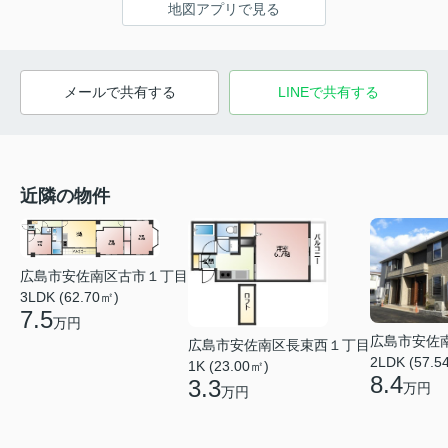
地図アプリで見る
メールで共有する
LINEで共有する
近隣の物件
広島市安佐南区古市１丁目
3LDK (62.70㎡)
7.5
万円
広島市安佐
広島市安佐南区長束西１丁目
2LDK (57.5
1K (23.00㎡)
8.4
3.3
万円
万円