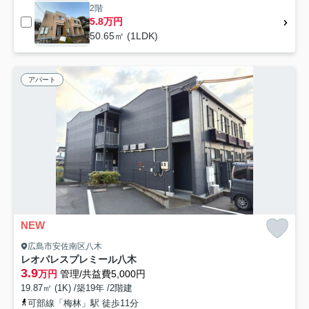
2階
5.8万円
50.65㎡ (1LDK)
アパート
NEW
広島市安佐南区八木
レオパレスプレミール八木
3.9
万円
管理/共益費5,000円
19.87㎡ (1K) /築19年 /2階建
可部線「梅林」駅 徒歩11分