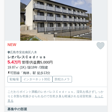
NEW
広島市安佐南区八木
レオパレスＣｅｄｒｕｓ
5.4
万円
管理/共益費5,000円
19.87㎡ (1K) /築18年 /3階建
可部線「梅林」駅 徒歩13分
駐輪場
インターネット対応
防犯カメラ
こだわりポイント満載のレオパレスＣｅｄｒｕｓ。湿気を残さずしっか
りと衣類を乾燥させられるので生乾き臭も軽減される浴室乾燥...
もっと
見る
募集中の部屋