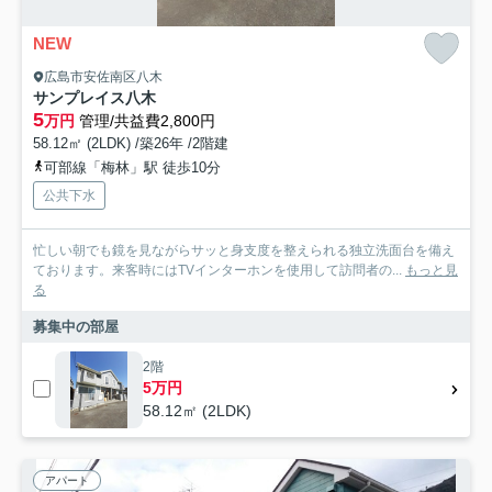
NEW
広島市安佐南区八木
サンプレイス八木
5
万円
管理/共益費2,800円
58.12㎡ (2LDK) /築26年 /2階建
可部線「梅林」駅 徒歩10分
公共下水
忙しい朝でも鏡を見ながらサッと身支度を整えられる独立洗面台を備え
ております。来客時にはTVインターホンを使用して訪問者の...
もっと見
る
募集中の部屋
2階
5万円
58.12㎡ (2LDK)
アパート