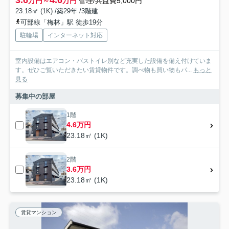
万円～
万円
管理/共益費5,000円
23.18㎡ (1K) /築29年 /3階建
可部線「梅林」駅 徒歩19分
駐輪場
インターネット対応
室内設備はエアコン・バストイレ別など充実した設備を備え付けていま
す。ぜひご覧いただきたい賃貸物件です。調べ物も買い物もパ...
もっと
見る
募集中の部屋
1階
4.6万円
23.18㎡ (1K)
2階
3.6万円
23.18㎡ (1K)
賃貸マンション