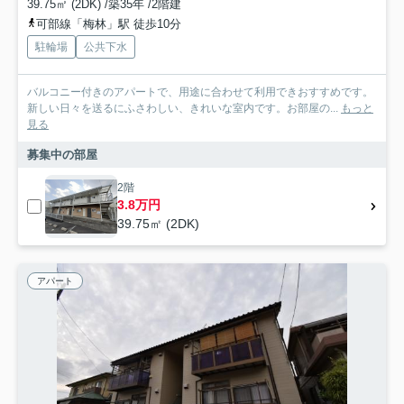
39.75㎡ (2DK) /築35年 /2階建
可部線「梅林」駅 徒歩10分
駐輪場
公共下水
バルコニー付きのアパートで、用途に合わせて利用できおすすめです。
新しい日々を送るにふさわしい、きれいな室内です。お部屋の...
もっと
見る
募集中の部屋
2階
3.8万円
39.75㎡ (2DK)
アパート