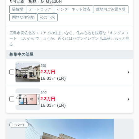
可部線「梅林」駅 徒歩30分
駐輪場
オートロック
インターネット対応
敷地内ごみ置き場
閑静な住宅地
公共下水
広島市安佐北区エリアでの住まいなら、住み心地も快適な「キングスコ
ート」はいかがでしょうか。近くにはセブンイレブン 広島落...
もっと見
る
募集中の部屋
4階
2.3万円
16.83㎡ (1R)
402
2.3万円
16.83㎡ (1R)
アパート