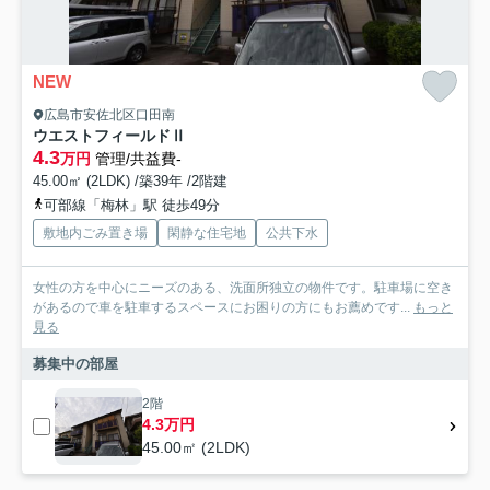
NEW
広島市安佐北区口田南
ウエストフィールドⅡ
4.3
万円
管理/共益費-
45.00㎡ (2LDK) /築39年 /2階建
可部線「梅林」駅 徒歩49分
敷地内ごみ置き場
閑静な住宅地
公共下水
女性の方を中心にニーズのある、洗面所独立の物件です。駐車場に空き
があるので車を駐車するスペースにお困りの方にもお薦めです...
もっと
見る
募集中の部屋
2階
4.3万円
45.00㎡ (2LDK)