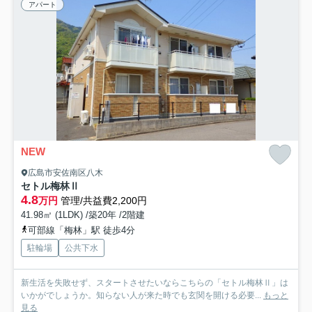
アパート
NEW
広島市安佐南区八木
セトル梅林Ⅱ
4.8
万円
管理/共益費2,200円
41.98㎡ (1LDK) /築20年 /2階建
可部線「梅林」駅 徒歩4分
駐輪場
公共下水
新生活を失敗せず、スタートさせたいならこちらの「セトル梅林Ⅱ」は
いかがでしょうか。知らない人が来た時でも玄関を開ける必要...
もっと
見る