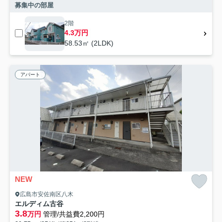
募集中の部屋
2階
4.3万円
58.53㎡ (2LDK)
アパート
NEW
広島市安佐南区八木
エルディム古谷
3.8
万円
管理/共益費2,200円