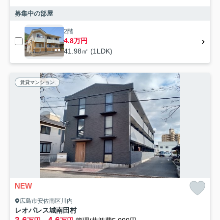
募集中の部屋
2階
4.8万円
41.98㎡ (1LDK)
賃貸マンション
NEW
広島市安佐南区川内
レオパレス城南田村
3.6
4.6