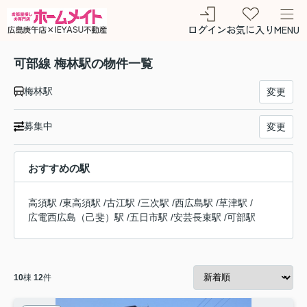
ログイン
お気に入り
MENU
可部線 梅林駅の物件一覧
梅林駅
変更
募集中
変更
おすすめの駅
高須駅
/
東高須駅
/
古江駅
/
三次駅
/
西広島駅
/
草津駅
/
広電西広島（己斐）駅
/
五日市駅
/
安芸長束駅
/
可部駅
10
棟
12
件