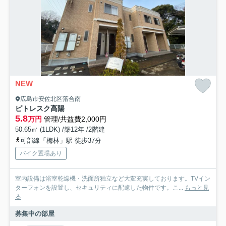
NEW
広島市安佐北区落合南
ピトレスク高陽
5.8
万円
管理/共益費2,000円
50.65㎡ (1LDK) /築12年 /2階建
可部線「梅林」駅 徒歩37分
バイク置場あり
室内設備は浴室乾燥機・洗面所独立など大変充実しております。TVイン
ターフォンを設置し、セキュリティに配慮した物件です。こ...
もっと見
る
募集中の部屋