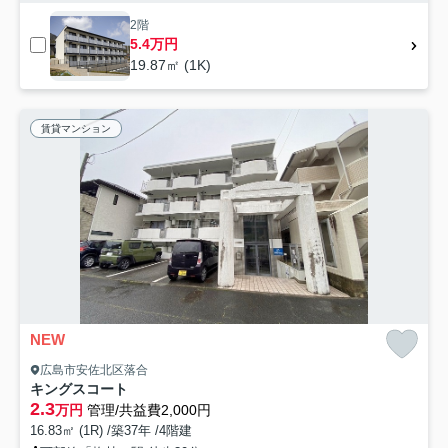
2階
5.4万円
19.87㎡ (1K)
賃貸マンション
NEW
広島市安佐北区落合
キングスコート
2.3
万円
管理/共益費2,000円
16.83㎡ (1R) /築37年 /4階建