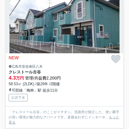
NEW
広島市安佐南区八木
クレストール古谷
4.3
万円
管理/共益費2,200円
58.53㎡ (2LDK) /築29年 /2階建
可部線「梅林」駅 徒歩11分
公共下水
「クレストール古谷」のここがイチオシ。洗面所が独立した、使い勝手
の良い環境が魅力的なアパートです。直接会わずにインターホ...
もっと
見る