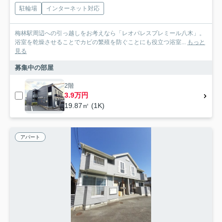
駐輪場
インターネット対応
梅林駅周辺への引っ越しをお考えなら「レオパレスプレミール八木」。
浴室を乾燥させることでカビの繁殖を防ぐことにも役立つ浴室...
もっと
見る
募集中の部屋
2階
3.9万円
19.87㎡ (1K)
アパート