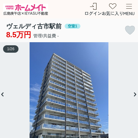
ログイン
お気に入り
MENU
ヴェルディ古市駅前
空室1
8.5万円
管理/共益費 -
1
/
26