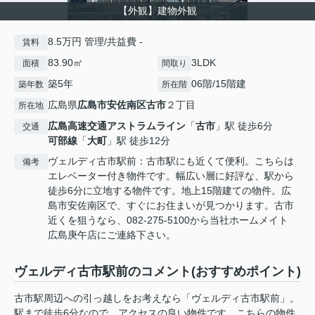
【外観】建物外観
8.5万円 管理/共益費 -
賃料
83.90㎡
3LDK
面積
間取り
築5年
06階/15階建
築年数
所在階
広島県
広島市安佐南区
古市
２丁目
所在地
広島高速交通アストラムライン
「
古市
」駅 徒歩6分
交通
可部線
「
大町
」駅 徒歩12分
ヴェルディ古市駅前：古市駅にも近くて便利。こちらは
備考
エレベーター付き物件です。幅広い層に好評な、駅から
徒歩6分に立地する物件です。地上15階建ての物件。広
島市安佐南区で、すぐにお住まいが見つかります。古市
近くを狙うなら、082-275-5100から当社ホームメイト
広島庚午店にご連絡下さい。
ヴェルディ古市駅前のコメント(おすすめポイント)
古市駅周辺への引っ越しをお考えなら「ヴェルディ古市駅前」。
駅まで徒歩6分なので、アクセスの良い物件です。こちらの物件