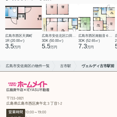
広島市西区天満町
広島市安佐北区口田１丁目
広島市西区南観音６丁目
1R (20.00㎡)
3DK (50.00㎡)
3DK (52.65㎡)
2
3.5
5.5
7.3
万円
万円
万円
広島市安佐南区の物件一覧
古市駅
ヴェルディ古市駅前
〒733-0821
広島県広島市西区庚午北３丁目1-2
営業時間
10:00～19:00