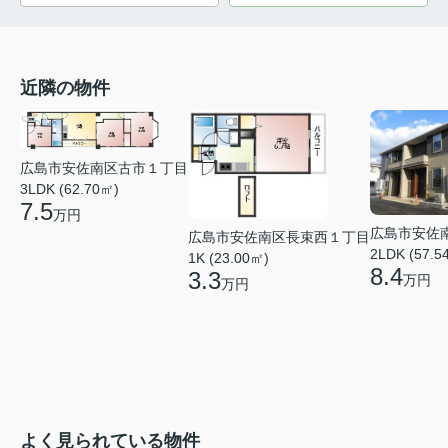
近隣の物件
広島市安佐南区古市１丁目
3LDK (62.70㎡)
7.5
万円
広島市安佐
広島市安佐南区長束西１丁目
2LDK (57.5
1K (23.00㎡)
8.4
3.3
万円
万円
よく見られている物件