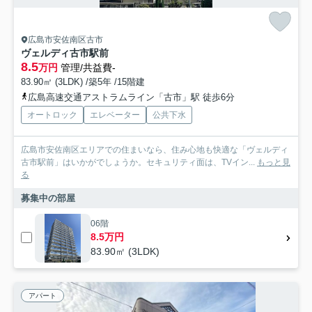
広島市安佐南区古市
ヴェルディ古市駅前
8.5
万円
管理/共益費-
83.90㎡ (3LDK) /築5年 /15階建
広島高速交通アストラムライン「古市」駅 徒歩6分
オートロック
エレベーター
公共下水
広島市安佐南区エリアでの住まいなら、住み心地も快適な「ヴェルディ
古市駅前」はいかがでしょうか。セキュリティ面は、TVイン...
もっと見
る
募集中の部屋
06階
8.5万円
83.90㎡ (3LDK)
アパート