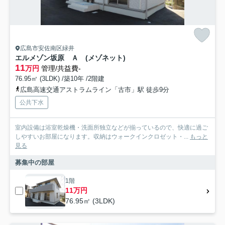
広島市安佐南区緑井
エルメゾン坂原 Ａ (メゾネット)
11
万円
管理/共益費-
76.95㎡ (3LDK) /築10年 /2階建
広島高速交通アストラムライン「古市」駅 徒歩9分
公共下水
室内設備は浴室乾燥機・洗面所独立などが揃っているので、快適に過ご
しやすいお部屋になります。収納はウォークインクロゼット・...
もっと
見る
募集中の部屋
1階
11万円
76.95㎡ (3LDK)