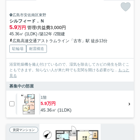
広島市安佐南区東野
シルフィード．Ｎ
5.9
万円
管理/共益費3,000円
45.36㎡ (1LDK) /築12年 /2階建
広島高速交通アストラムライン「古市」駅 徒歩13分
駐輪場
耐震構造
浴室乾燥機を備え付けているので、湿気を除去してカビの発生を防ぐこ
ともできます。知らない人が来た時でも玄関を開ける必要がな...
もっと
見る
募集中の部屋
1階
5.9万円
45.36㎡ (1LDK)
賃貸マンション