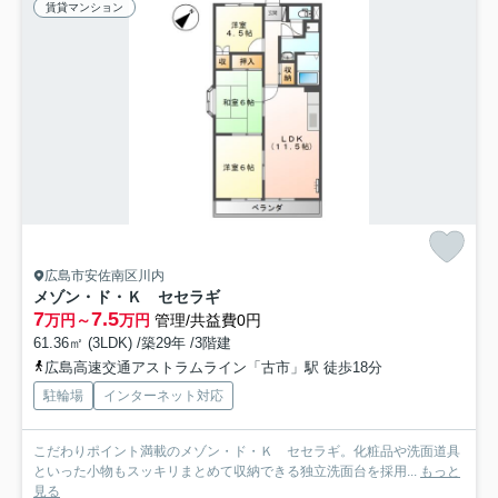
賃貸マンション
広島市安佐南区川内
メゾン・ド・Ｋ セセラギ
7
7.5
万円～
万円
管理/共益費0円
61.36㎡ (3LDK) /築29年 /3階建
広島高速交通アストラムライン「古市」駅 徒歩18分
駐輪場
インターネット対応
こだわりポイント満載のメゾン・ド・Ｋ セセラギ。化粧品や洗面道具
といった小物もスッキリまとめて収納できる独立洗面台を採用...
もっと
見る