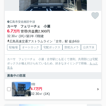
広島市安佐南区中須
カーサ フェリーチェ 小瀬
6.7
万円
管理/共益費2,900円
32.30㎡ (1K) /築1年 /3階建
広島高速交通アストラムライン「古市」駅 徒歩6分
駐輪場
オートロック
宅配ボックス
防犯カメラ
公共下水
カーサ フェリーチェ 小瀬：古市駅にも近くて便利。共用部には宅配
ボックスが備え付けられているため、好きなタイミングで荷物...
もっと
見る
募集中の部屋
3階
6.7万円
32.30㎡ (1K)