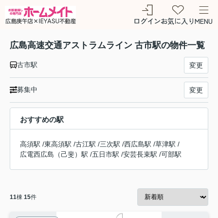
ログイン
お気に入り
MENU
広島高速交通アストラムライン 古市駅の物件一覧
古市駅
変更
募集中
変更
おすすめの駅
高須駅
/
東高須駅
/
古江駅
/
三次駅
/
西広島駅
/
草津駅
/
広電西広島（己斐）駅
/
五日市駅
/
安芸長束駅
/
可部駅
11
棟
15
件