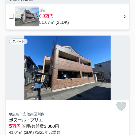
2階
6.3万円
51.67㎡ (2LDK)
アパート
広島市安佐南区川内
ボヌール・プリエ
5
万円
管理/共益費3,000円
41.04㎡ (2DK) /築23年 /2階建