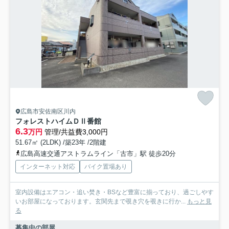
広島市安佐南区川内
フォレストハイムＤⅡ番館
6.3
万円
管理/共益費3,000円
51.67㎡ (2LDK) /築23年 /2階建
広島高速交通アストラムライン「古市」駅 徒歩20分
インターネット対応
バイク置場あり
室内設備はエアコン・追い焚き・BSなど豊富に揃っており、過ごしやす
いお部屋になっております。玄関先まで覗き穴を覗きに行か...
もっと見
る
募集中の部屋