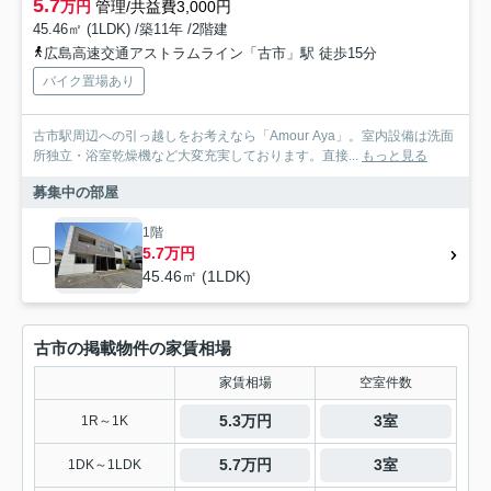
5.7
万円
管理/共益費3,000円
45.46㎡ (1LDK) /築11年 /2階建
広島高速交通アストラムライン「古市」駅 徒歩15分
バイク置場あり
古市駅周辺への引っ越しをお考えなら「Amour Aya」。室内設備は洗面
所独立・浴室乾燥機など大変充実しております。直接...
もっと見る
募集中の部屋
1階
5.7万円
45.46㎡ (1LDK)
古市の掲載物件の家賃相場
家賃相場
空室件数
5.3万円
3室
1R～1K
5.7万円
3室
1DK～1LDK