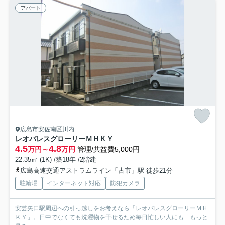
アパート
広島市安佐南区川内
レオパレスグローリーＭＨＫＹ
4.5
4.8
万円～
万円
管理/共益費5,000円
22.35㎡ (1K) /築18年 /2階建
広島高速交通アストラムライン「古市」駅 徒歩21分
駐輪場
インターネット対応
防犯カメラ
安芸矢口駅周辺への引っ越しをお考えなら「レオパレスグローリーＭＨ
ＫＹ」。日中でなくても洗濯物を干せるため毎日忙しい人にも...
もっと