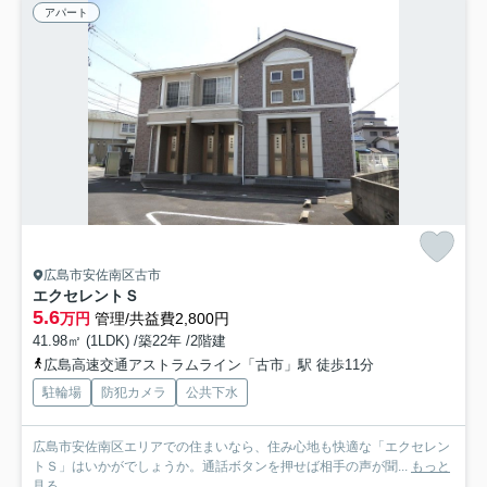
アパート
広島市安佐南区古市
エクセレントＳ
5.6
万円
管理/共益費2,800円
41.98㎡ (1LDK) /築22年 /2階建
広島高速交通アストラムライン「古市」駅 徒歩11分
駐輪場
防犯カメラ
公共下水
広島市安佐南区エリアでの住まいなら、住み心地も快適な「エクセレン
トＳ」はいかがでしょうか。通話ボタンを押せば相手の声が聞...
もっと
見る