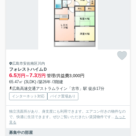
広島市安佐南区川内
フォレストハイムＤ
6.5
7.3
万円～
万円
管理/共益費3,000円
65.47㎡ (3LDK) /築26年 /3階建
広島高速交通アストラムライン「古市」駅 徒歩17分
インターネット対応
バイク置場あり
独立洗面所があり、身支度にも利用できます。エアコン付きの物件なの
で、快適に生活できます。ぜひご覧いただきたい賃貸物件です...
もっと
見る
募集中の部屋