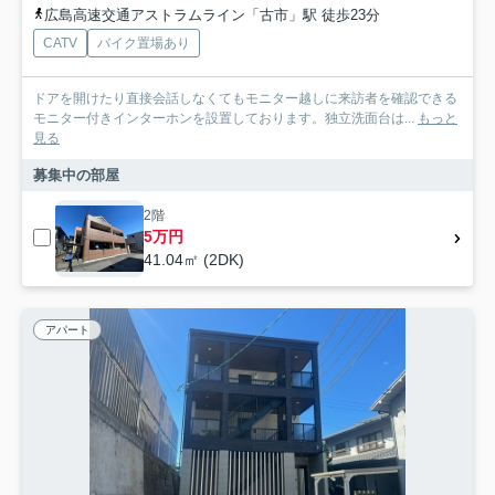
広島高速交通アストラムライン「古市」駅 徒歩23分
CATV
バイク置場あり
ドアを開けたり直接会話しなくてもモニター越しに来訪者を確認できる
モニター付きインターホンを設置しております。独立洗面台は...
もっと
見る
募集中の部屋
2階
5万円
41.04㎡ (2DK)
アパート