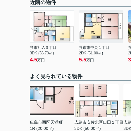
近隣の物件
呉市押込３丁目
呉市東中央１丁目
3DK (56.70㎡)
2DK (51.00㎡)
2
4.5
5.5
3
万円
万円
よく見られている物件
広島市西区天満町
広島市安佐北区口田１丁目
広
1R (20.00㎡)
3DK (50.00㎡)
3DK