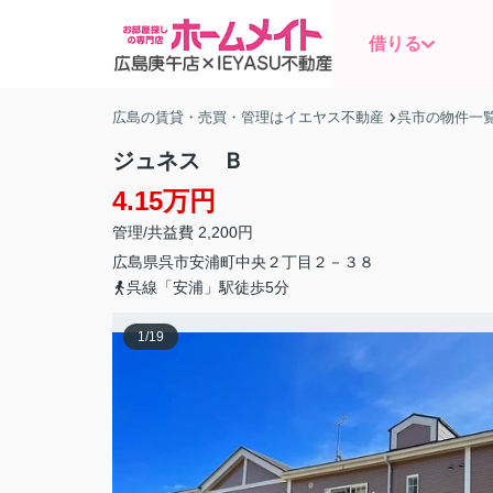
借りる
広島の賃貸・売買・管理はイエヤス不動産
呉市の物件一
ジュネス Ｂ
4.15万円
管理/共益費 2,200円
広島県
呉市
安浦町中央
２丁目２－３８
呉線「安浦」駅徒歩5分
1
/
19