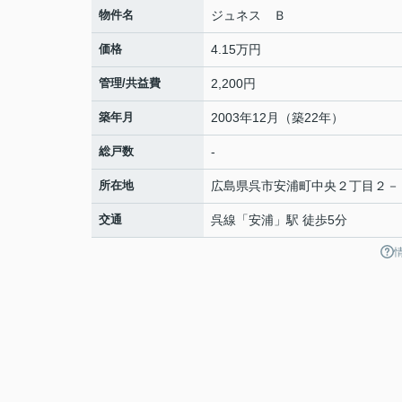
物件名
ジュネス Ｂ
価格
4.15万円
管理/共益費
2,200円
築年月
2003年12月（築22年）
総戸数
-
所在地
広島県
呉市
安浦町中央
２丁目２－
交通
呉線
「
安浦
」駅 徒歩5分