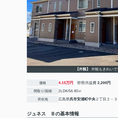
【外観】
外観もきれいで
4.15万円
管理/共益費
2,200円
価格
2LDK/56.80㎡
間取り/面積
広島県
呉市
安浦町中央
２丁目２－３
所在地
ジュネス Ｂの基本情報