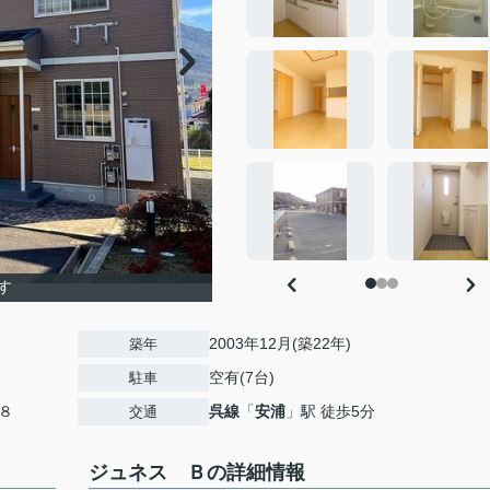
す
2003年12月(築22年)
築年
空有(7台)
駐車
８
呉線
「
安浦
」駅 徒歩5分
交通
ジュネス Ｂの詳細情報