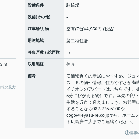
設備条件
駐輪場
設備(その他)
-
駐車場/月額
空有(7台)/4,950円 (税込)
用途地域
第二種住居
募集戸数 / 総戸数
- / -
３８
取引態様
仲介
備考
安浦駅近くの新居におすすめ、ジュ
ス Ｂの物件情報。住みやすさが満
情報の見方
イチオシのアパートはこちらです。
5分に駅がある物件です。幸先の良い
生活を呉市で迎えましょう。お部屋
することなら082-275-5100や
cogo@ieyasu-re.co.jpから、ホーム
ト広島庚午店までご連絡ください。
情報