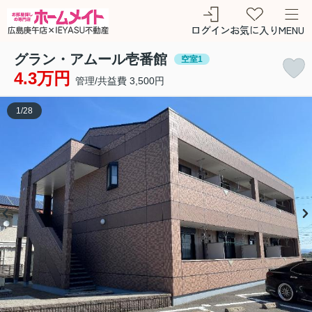
ログイン
お気に入り
MENU
グラン・アムール壱番館
空室1
4.3万円
管理/共益費 3,500円
1
/
28