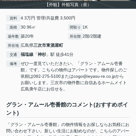
【外観】外観写真（昼）
4.3万円 管理/共益費 3,500円
賃料
30.96㎡
1K
面積
間取り
築20年
2階/2階建
築年数
所在階
広島県
三次市
東酒屋町
所在地
福塩線
「
神杉
」駅 徒歩41分
交通
ぜひ一度見ていただきたい、「グラン・アムール壱番
備考
館」です。こちらの物件はアパートです。物件探しのご
依頼は082-275-5100またはcogo@ieyasu-re.co.jpから
お願いします。三次市の物件数に自信あるホームメイト
広島庚午店にお任せを。
グラン・アムール壱番館のコメント(おすすめポイ
ント)
「グラン・アムール壱番館」の物件情報をお探しならお気軽にお
問い合わせ下さい。新しい生活にお勧めなのが、こちらのアパー