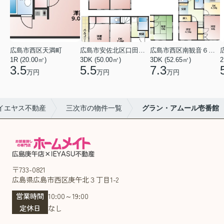
広島市西区天満町
広島市安佐北区口田１丁目
広島市西区南観音６丁目
1R (20.00㎡)
3DK (50.00㎡)
3DK (52.65㎡)
2
3.5
5.5
7.3
万円
万円
万円
イエヤス不動産
三次市の物件一覧
グラン・アムール壱番館
〒733-0821
広島県広島市西区庚午北３丁目1-2
営業時間
10:00～19:00
定休日
なし