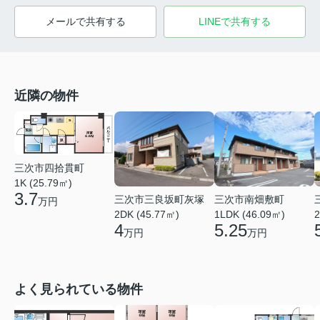
メールで共有する
LINEで共有する
近隣の物件
三次市四拾貫町
1K (25.79㎡)
3.7
三次市三良坂町灰塚
三次市南畑敷町
万円
2DK (45.77㎡)
1LDK (46.09㎡)
2
4
5.25
万円
万円
よく見られている物件