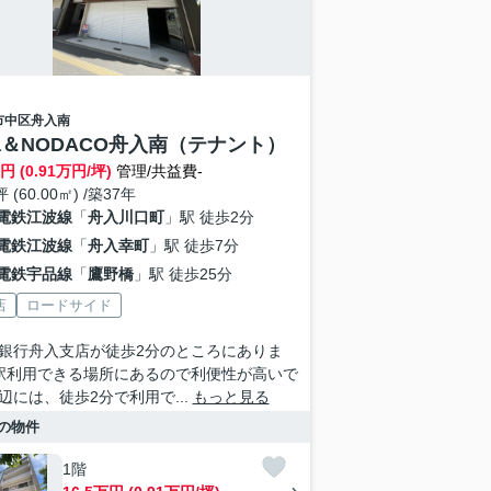
市中区
舟入南
sa＆NODACO舟入南（テナント）
円 (0.91万円/坪)
管理/共益費-
坪 (60.00㎡) /築37年
電鉄江波線
「
舟入川口町
」駅 徒歩2分
電鉄江波線
「
舟入幸町
」駅 徒歩7分
電鉄宇品線
「
鷹野橋
」駅 徒歩25分
店
ロードサイド
銀行舟入支店が徒歩2分のところにありま
駅利用できる場所にあるので利便性が高いで
辺には、徒歩2分で利用で...
もっと見る
の物件
1階