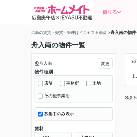
借りる
舟入南の物件
広島の賃貸・売買・管理はイエヤス不動産
舟入南の物件一覧
お
舟入南
変更
物件種別
上
店舗
事務所
土地
その他事業用
3
5
棟
募集中のみ表示
賃料