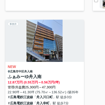
事務所
NEW
広島市中区
舟入南
ふぁみーゆ舟入南
12.87
万円 (0.55万円～0.56万円/坪)
管理/共益費25,300円～47,300円
22.90坪～41.30坪 (75.70㎡～136.52㎡) /築35年
広島電鉄江波線
「
舟入川口町
」駅 徒歩3分
広島電鉄江波線
「
舟入幸町
」駅 徒歩7分