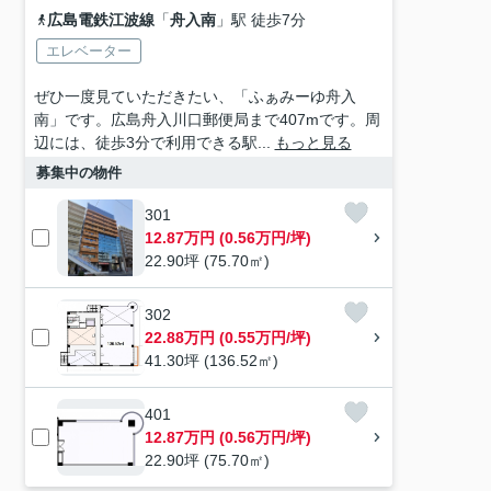
広島電鉄江波線
「
舟入南
」駅 徒歩7分
エレベーター
ぜひ一度見ていただきたい、「ふぁみーゆ舟入
南」です。広島舟入川口郵便局まで407mです。周
辺には、徒歩3分で利用できる駅...
もっと見る
募集中の物件
301
12.87万円 (0.56万円/坪)
22.90坪 (75.70㎡)
302
22.88万円 (0.55万円/坪)
41.30坪 (136.52㎡)
401
12.87万円 (0.56万円/坪)
22.90坪 (75.70㎡)