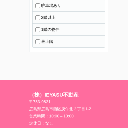
駐車場あり
2階以上
1階の物件
最上階
（株）IEYASU不動産
〒733-0821
広島県広島市西区庚午北３丁目1-2
営業時間：
10:00～19:00
定休日：
なし