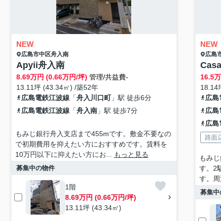
NEW
NEW
広島市中区
舟入南
広島
Apyii舟入南
Ca
8.69
万円 (0.66万円/坪)
管理/共益費-
16.5
万
13.11坪 (43.34㎡) /築52年
18.14
広島電鉄江波線
「
舟入川口町
」駅 徒歩6分
広島
広島電鉄江波線
「
舟入南
」駅 徒歩7分
広島
広島
もみじ銀行舟入支店まで455mです。敷金不要なの
路面
で初期費用を抑えたい方におすすめです。賃料を
10万円以下に抑えたい方にお...
もっと見る
もみじ
募集中の物件
す。2
す。周
1階
募集中
8.69万円 (0.66万円/坪)
13.11坪 (43.34㎡)