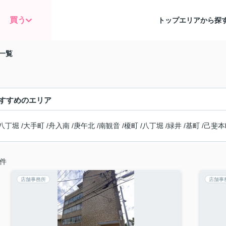
買う
トップ
エリアから探
一覧
すすめのエリア
八丁堀
/
大手町
/
舟入南
/
庚午北
/
南観音
/
榎町
/
八丁堀
/
緑井
/
基町
/
己斐本
件
店舗事務所
店舗事