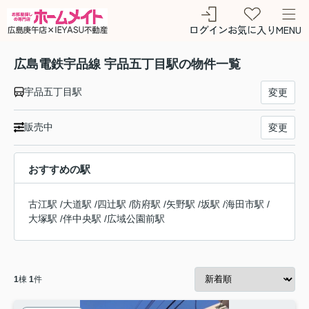
ログイン
お気に入り
MENU
広島電鉄宇品線 宇品五丁目駅の物件一覧
宇品五丁目駅
変更
販売中
変更
おすすめの駅
古江駅
/
大道駅
/
四辻駅
/
防府駅
/
矢野駅
/
坂駅
/
海田市駅
/
大塚駅
/
伴中央駅
/
広域公園前駅
1
棟
1
件