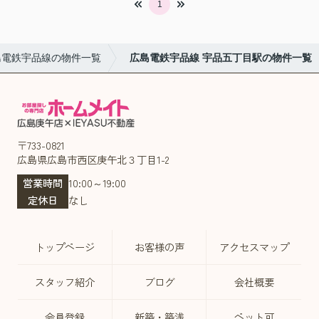
1
島電鉄宇品線の物件一覧
広島電鉄宇品線 宇品五丁目駅の物件一覧
〒733-0821
広島県広島市西区庚午北３丁目1-2
営業時間
10:00～19:00
定休日
なし
トップページ
お客様の声
アクセスマップ
スタッフ紹介
ブログ
会社概要
会員登録
新築・築浅
ペット可