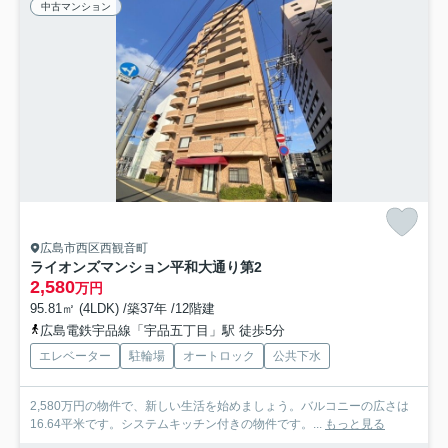
中古マンション
広島市西区西観音町
ライオンズマンション平和大通り第2
2,580
万円
95.81㎡ (4LDK) /築37年 /12階建
広島電鉄宇品線「宇品五丁目」駅 徒歩5分
エレベーター
駐輪場
オートロック
公共下水
2,580万円の物件で、新しい生活を始めましょう。バルコニーの広さは
16.64平米です。システムキッチン付きの物件です。...
もっと見る