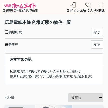
ログイン
お気に入り
MENU
広島電鉄本線 的場町駅の物件一覧
的場町駅
変更
募集中
変更
おすすめの駅
広島駅
/
県庁前駅
/
本通駅
/
舟入幸町駅
/
土橋駅
/
紙屋町西駅
/
横川駅
/
八丁堀駅
/
縮景園前駅
/
西観音町駅
4
棟
4
件