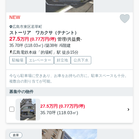
NEW
広島市東区若草町
ストーリア ワカクサ（テナント）
27.5
万円 (0.77万円/坪)
管理/共益費-
35.70坪 (118.03㎡) /築38年 /6階建
広島電鉄本線「的場町」駅 徒歩15分
駐輪場
エレベーター
好立地
公共下水
今なら駐車場に空きあり、お車をお持ちの方に。駐車スペースも十分。
複数台の割り当てが可能。
募集中の物件
27.5万円 (0.77万円/坪)
35.70坪 (118.03㎡)
倉庫