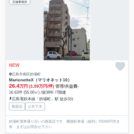
店舗事務所
NEW
広島市南区的場町
MarionetteX（マリオネット10）
26.4
万円 (1.59万円/坪)
管理/共益費-
16.63坪 (55.00㎡) /築38年 /7階建
広島電鉄本線「的場町」駅 徒歩3分
路面店
公共下水
的場町電車通り沿いの路面店です 隣接駐車場（縦列）55000円空き
有 まずはお問合せ下さい