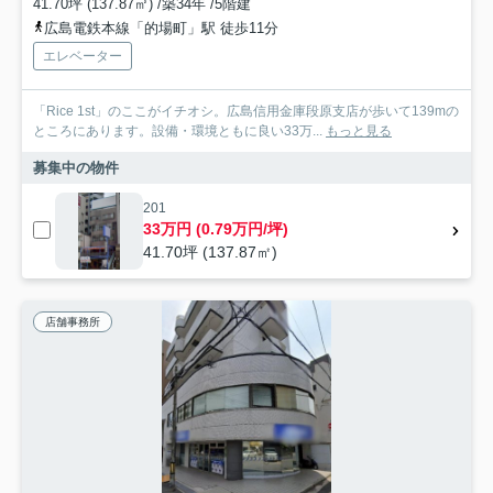
41.70坪 (137.87㎡) /築34年 /5階建
広島電鉄本線「的場町」駅 徒歩11分
エレベーター
「Rice 1st」のここがイチオシ。広島信用金庫段原支店が歩いて139mの
ところにあります。設備・環境ともに良い33万...
もっと見る
募集中の物件
201
33万円 (0.79万円/坪)
41.70坪 (137.87㎡)
店舗事務所