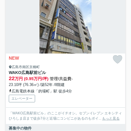
NEW
広島市南区京橋町
WAKO広島駅前ビル
22
万円 (0.95万円/坪)
管理/共益費-
23.10坪 (76.36㎡) /築52年 /8階建
広島電鉄本線「的場町」駅 徒歩4分
エレベーター
「WAKO広島駅前ビル」のここがイチオシ。セブンイレブン エキシティ
ひろしま店まで徒歩7分と近場にコンビニがあるのもポイ...
もっと見る
募集中の物件