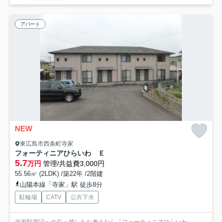
アパート
NEW
東広島市西条町寺家
フォーティニアひらいわ Ｅ
5.7
万円
管理/共益費3,000円
55.56㎡ (2LDK) /築22年 /2階建
山陽本線「寺家」駅 徒歩8分
駐輪場
CATV
公共下水
寺家駅周辺への引っ越しをお考えなら「フォーティニアひらいわ