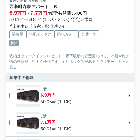
東広島市西条町寺家
西条町寺家アパート Ｂ
6.9
7.7
万円～
万円
管理/共益費3,400円
50.01㎡～59.58㎡ (1LDK～2LDK) /予定 /2階建
山陽本線「寺家」駅 徒歩8分
駐輪場
宅配ボックス
防犯カメラ
公共下水
新築
収納はウォークインクロゼット・床下収納など豊富なので、衣類や履き
物の整理がしやすく便利です。宅配ボックスがあるのでリモー...
もっと
見る
募集中の部屋
1階
6.9万円
50.05㎡ (1LDK)
1階
7.1万円
50.01㎡ (1LDK)