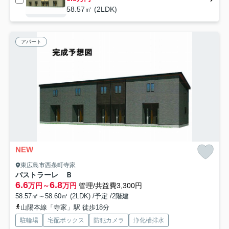
58.57㎡ (2LDK)
アパート
NEW
東広島市西条町寺家
パストラーレ Ｂ
6.6
6.8
万円～
万円
管理/共益費3,300円
58.57㎡～58.60㎡ (2LDK) /予定 /2階建
山陽本線「寺家」駅 徒歩18分
駐輪場
宅配ボックス
防犯カメラ
浄化槽排水