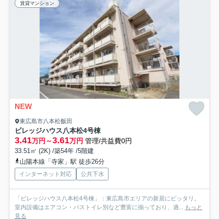
賃貸マンション
NEW
東広島市八本松飯田
ビレッジハウス八本松4号棟
3.41
3.61
万円～
万円
管理/共益費0円
33.51㎡ (2K) /築54年 /5階建
山陽本線「寺家」駅 徒歩26分
インターネット対応
公共下水
「ビレッジハウス八本松4号棟」：東広島市エリアの新居にピッタリ。
室内設備はエアコン・バストイレ別など豊富に揃っており、過...
もっと
見る