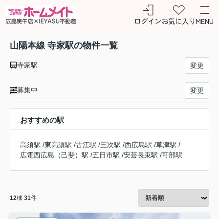
ログイン
お気に入り
MENU
山陽本線 寺家駅の物件一覧
寺家駅
変更
募集中
変更
おすすめの駅
高須駅
/
東高須駅
/
古江駅
/
三次駅
/
西広島駅
/
草津駅
/
広電西広島（己斐）駅
/
五日市駅
/
安芸長束駅
/
可部駅
12
棟
31
件