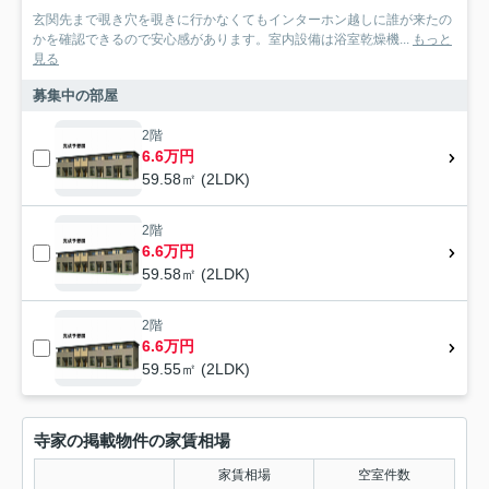
玄関先まで覗き穴を覗きに行かなくてもインターホン越しに誰が来たの
かを確認できるので安心感があります。室内設備は浴室乾燥機...
もっと
見る
募集中の部屋
2階
6.6万円
59.58㎡ (2LDK)
2階
6.6万円
59.58㎡ (2LDK)
2階
6.6万円
59.55㎡ (2LDK)
寺家の掲載物件の家賃相場
家賃相場
空室件数