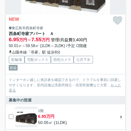
NEW
東広島市西条町寺家
西条町寺家アパート Ａ
6.95
7.55
万円～
万円
管理/共益費3,400円
50.01㎡～59.58㎡ (1LDK～2LDK) /予定 /2階建
山陽本線「寺家」駅 徒歩8分
駐輪場
宅配ボックス
防犯カメラ
公共下水
新築
インターホン越しに来訪者を確認できるので、トラブルを事前に回避し
やすくなります。室内設備は洗面所独立・浴室乾燥機など大変...
もっと
見る
募集中の部屋
1階
6.95万円
50.05㎡ (1LDK)