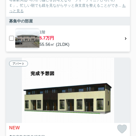
Ｅ」。忙しい朝でも鏡を見ながらサッと身支度を整えることができ...
も
っと見る
募集中の部屋
1階
5.7万円
55.56㎡ (2LDK)
アパート
NEW