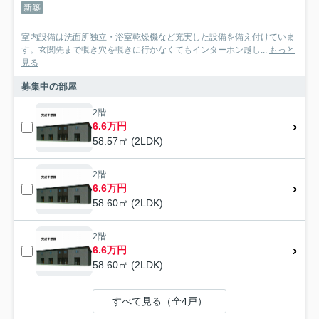
新築
室内設備は洗面所独立・浴室乾燥機など充実した設備を備え付けていま
す。玄関先まで覗き穴を覗きに行かなくてもインターホン越し...
もっと
見る
募集中の部屋
2階
6.6万円
58.57㎡ (2LDK)
2階
6.6万円
58.60㎡ (2LDK)
2階
6.6万円
58.60㎡ (2LDK)
すべて見る（全4戸）