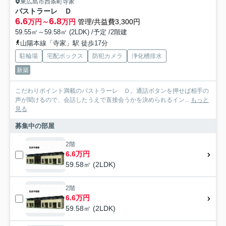
東広島市西条町寺家
パストラーレ Ｄ
6.6
6.8
万円～
万円
管理/共益費3,300円
59.55㎡～59.58㎡ (2LDK) /予定 /2階建
山陽本線「寺家」駅 徒歩17分
駐輪場
宅配ボックス
防犯カメラ
浄化槽排水
新築
こだわりポイント満載のパストラーレ Ｄ。通話ボタンを押せば相手の
声が聞けるので、会話したうえで直接会うかを決められるイン...
もっと
見る
募集中の部屋
2階
6.6万円
59.58㎡ (2LDK)
2階
6.6万円
59.58㎡ (2LDK)