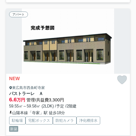
アパート
NEW
東広島市西条町寺家
パストラーレ Ａ
6.6
万円
管理/共益費3,300円
59.55㎡～59.58㎡ (2LDK) /予定 /2階建
山陽本線「寺家」駅 徒歩18分
駐輪場
宅配ボックス
防犯カメラ
浄化槽排水
新築