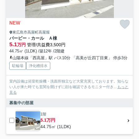
NEW
東広島市高屋町高屋堀
バービー・カール Ａ棟
5.1
万円
管理/共益費3,500円
44.75㎡ (1LDK) /築12年 /2階建
山陽本線「西高屋」駅 バス10分 「高美が丘四丁目東」 停歩3分
駐輪場
浄化槽排水
室内設備は浴室乾燥機・洗面所独立など大変充実しております。知らな
い人が来た時でも玄関を開けずに顔を確認できるモニター付き...
もっと
見る
募集中の部屋
1階
5.1万円
44.75㎡ (1LDK)