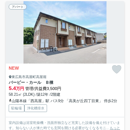
アパート
NEW
東広島市高屋町高屋堀
バービー・カール Ｂ棟
5.4
万円
管理/共益費3,500円
58.21㎡ (2LDK) /築12年 /2階建
山陽本線「西高屋」駅 バス9分 「高美が丘四丁目東」 停歩2分
駐輪場
浄化槽排水
室内設備は浴室乾燥機・洗面所独立など充実した設備を備え付けていま
す。知らない人が来た時でも玄関を開ける必要がなくなるモニ...
もっと