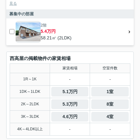
見る
募集中の部屋
2階
5.4万円
58.21㎡ (2LDK)
西高屋の掲載物件の家賃相場
家賃相場
空室件数
-
-
1R～1K
5.1万円
1室
1DK～1LDK
5.3万円
8室
2K～2LDK
4.6万円
4室
3K～3LDK
-
-
4K～4LDK以上