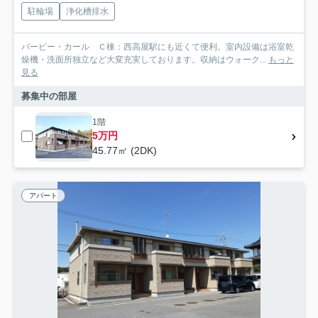
駐輪場
浄化槽排水
バービー・カール Ｃ棟：西高屋駅にも近くて便利。室内設備は浴室乾
燥機・洗面所独立など大変充実しております。収納はウォーク...
もっと
見る
募集中の部屋
1階
5万円
45.77㎡ (2DK)
アパート