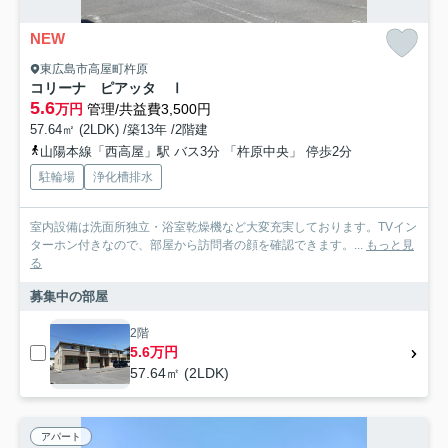
NEW
東広島市高屋町杵原
コリーナ ピアッタ Ⅰ
5.6
万円
管理/共益費3,500円
57.64㎡ (2LDK) /築13年 /2階建
山陽本線「西高屋」駅 バス3分 「杵原中央」 停歩2分
駐輪場
浄化槽排水
室内設備は洗面所独立・浴室乾燥機など大変充実しております。TVイン
ターホン付きなので、部屋から訪問者の顔を確認できます。...
もっと見
る
募集中の部屋
2階
5.6万円
57.64㎡ (2LDK)
アパート