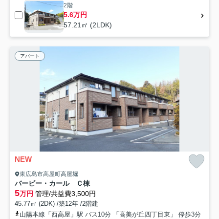
2階
5.6万円
57.21㎡ (2LDK)
アパート
NEW
東広島市高屋町高屋堀
バービー・カール Ｃ棟
5
万円
管理/共益費3,500円
45.77㎡ (2DK) /築12年 /2階建
山陽本線「西高屋」駅 バス10分 「高美が丘四丁目東」 停歩3分