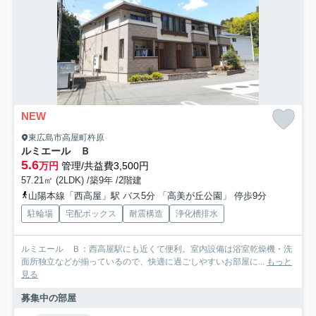
NEW
東広島市高屋町杵原
ルミエール Ｂ
5.6
万円
管理/共益費3,500円
57.21㎡ (2LDK) /築9年 /2階建
山陽本線「西高屋」駅 バス5分 「高美が丘公園」 停歩9分
駐輪場
宅配ボックス
耐震構造
浄化槽排水
ルミエール Ｂ：西高屋駅にも近くて便利。室内設備は浴室乾燥機・洗
面所独立などが揃っているので、快適に過ごしやすいお部屋に...
もっと
見る
募集中の部屋