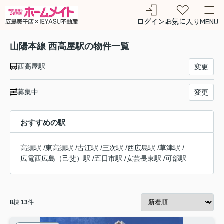
ログイン
お気に入り
MENU
山陽本線 西高屋駅の物件一覧
西高屋駅
変更
募集中
変更
おすすめの駅
高須駅
/
東高須駅
/
古江駅
/
三次駅
/
西広島駅
/
草津駅
/
広電西広島（己斐）駅
/
五日市駅
/
安芸長束駅
/
可部駅
8
棟
13
件