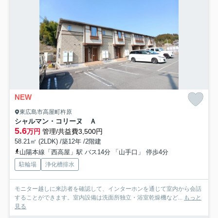
NEW
東広島市高屋町杵原
シャルマン・コリーヌ Ａ
5.6
万円
管理/共益費3,500円
58.21㎡ (2LDK) /築12年 /2階建
山陽本線「西高屋」駅 バス14分 「山手口」 停歩4分
駐輪場
浄化槽排水
モニター越しに来訪者を確認して、インターホンを通じて室内から会話
することができます。室内設備は洗面所独立・浴室乾燥機など...
もっと
見る