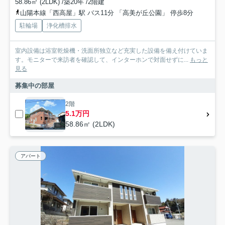
58.86㎡ (2LDK) /築20年 /2階建
山陽本線「西高屋」駅 バス11分 「高美が丘公園」 停歩8分
駐輪場
浄化槽排水
室内設備は浴室乾燥機・洗面所独立など充実した設備を備え付けていま
す。モニターで来訪者を確認して、インターホンで対面せずに...
もっと
見る
募集中の部屋
2階
5.1万円
58.86㎡ (2LDK)
アパート