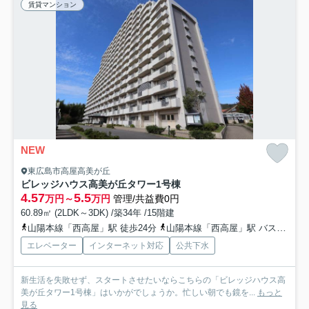
賃貸マンション
NEW
東広島市高屋高美が丘
ビレッジハウス高美が丘タワー1号棟
4.57
5.5
万円～
万円
管理/共益費0円
60.89㎡ (2LDK～3DK) /築34年 /15階建
山陽本線「西高屋」駅 徒歩24分
山陽本線「西高屋」駅 バス12分 「高美が丘公園（芸陽バス）」 停歩6分
エレベーター
インターネット対応
公共下水
新生活を失敗せず、スタートさせたいならこちらの「ビレッジハウス高
美が丘タワー1号棟」はいかがでしょうか。忙しい朝でも鏡を...
もっと
見る