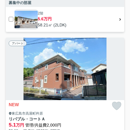
募集中の部屋
2階
5.6万円
58.21㎡ (2LDK)
アパート
NEW
東広島市高屋町杵原
リバブル・コートＡ
5.1
万円
管理/共益費2,000円