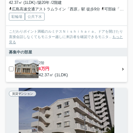
42.37㎡ (1LDK) /築20年 /2階建
広島高速交通アストラムライン「西原」駅 徒歩9分
可部線「古市橋」駅 徒歩11分
駐輪場
公共下水
こだわりポイント満載のルミナスＮｉｓｈｉｈａｒａ。ドアを開けたり
直接会話しなくてもモニター越しに来訪者を確認できるモニタ...
もっと
見る
募集中の部屋
2階
6万円
42.37㎡ (1LDK)
賃貸マンション