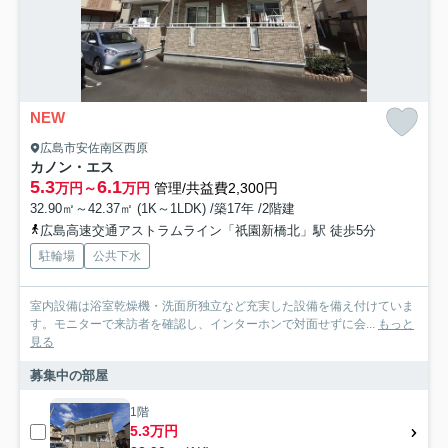
NEW
広島市安佐南区西原
カノン・エス
5.3
6.1
万円～
万円
管理/共益費2,300円
32.90㎡～42.37㎡ (1K～1LDK) /築17年 /2階建
広島高速交通アストラムライン「祇園新橋北」駅 徒歩5分
駐輪場
公共下水
室内設備は浴室乾燥機・洗面所独立など充実した設備を備え付けていま
す。モニターで来訪者を確認し、インターホンで対面せずに会...
もっと
見る
募集中の部屋
1階
5.3万円