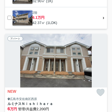
32.90㎡ (1K)
2階
6.1万円
42.37㎡ (1LDK)
アパート
NEW
広島市安佐南区西原
ルミナスＮｉｓｈｉｈａｒａ
6
万円
管理/共益費2,200円