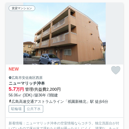
賃貸マンション
NEW
広島市安佐南区西原
ニューマリッチ沖本
5.7
万円
管理/共益費2,200円
56.06㎡ (3DK) /築36年 /3階建
広島高速交通アストラムライン「祇園新橋北」駅 徒歩6分
駐輪場
公共下水
新着情報：ニューマリッチ沖本の空室情報ならコチラ。独立洗面台が付
いているので床が水で濡れたり鏡が曇ったりしにくく、清潔な...
もっと