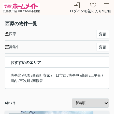
ログイン
お気に入り
MENU
西原の物件一覧
西原
変更
募集中
変更
おすすめのエリア
庚午北
/
祇園
/
西条町寺家
/
十日市西
/
庚午中
/
高須
/
上平良
/
川内
/
三次町
/
南観音
6
棟
7
件