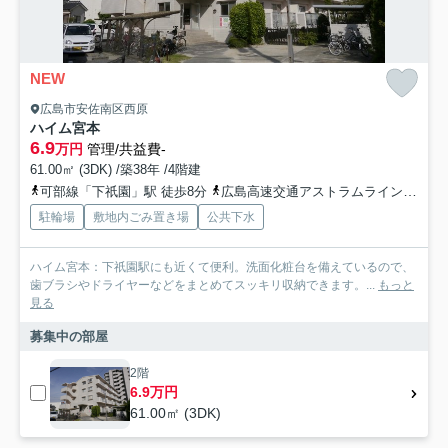
NEW
広島市安佐南区西原
ハイム宮本
6.9
万円
管理/共益費-
61.00㎡ (3DK) /築38年 /4階建
可部線「下祇園」駅 徒歩8分
広島高速交通アストラムライン「西原」駅 徒歩10分
駐輪場
敷地内ごみ置き場
公共下水
ハイム宮本：下祇園駅にも近くて便利。洗面化粧台を備えているので、
歯ブラシやドライヤーなどをまとめてスッキリ収納できます。...
もっと
見る
募集中の部屋
2階
6.9万円
61.00㎡ (3DK)