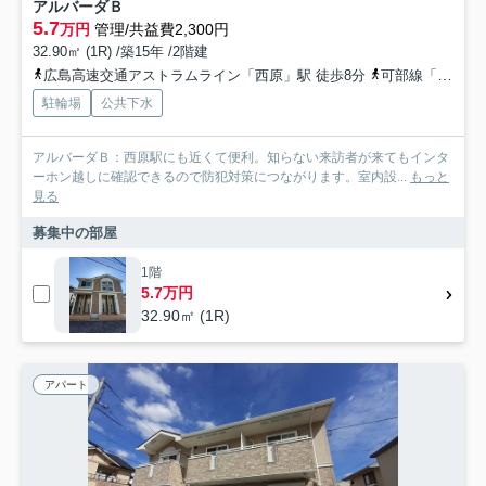
アルバーダＢ
5.7
万円
管理/共益費2,300円
32.90㎡ (1R) /築15年 /2階建
広島高速交通アストラムライン「西原」駅 徒歩8分
可部線「古市橋」駅 徒歩11分
駐輪場
公共下水
アルバーダＢ：西原駅にも近くて便利。知らない来訪者が来てもインタ
ーホン越しに確認できるので防犯対策につながります。室内設...
もっと
見る
募集中の部屋
1階
5.7万円
32.90㎡ (1R)
アパート