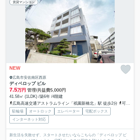
賃貸マンション
NEW
広島市安佐南区西原
ディベロップ ビル
7.5
万円
管理/共益費5,000円
41.58㎡ (1LDK) /築6年 /4階建
広島高速交通アストラムライン「祇園新橋北」駅 徒歩2分
可部線「下祇園」駅 徒歩12分
駐輪場
オートロック
エレベーター
宅配ボックス
インターネット対応
新生活を失敗せず、スタートさせたいならこちらの「ディベロップ ビ