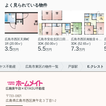
よく見られている物件
広島市西区天満町
広島市安佐北区口田１丁目
広島市西区南観音６丁目
1R (20.00㎡)
3DK (50.00㎡)
3DK (52.65㎡)
2
3.5
5.5
7.3
万円
万円
万円
ヤス不動産
広島市東区の物件一覧
戸坂駅
E.クレスト
〒733-0821
広島県広島市西区庚午北３丁目1-2