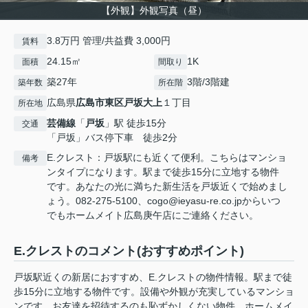
【外観】外観写真（昼）
3.8万円 管理/共益費 3,000円
賃料
24.15㎡
1K
面積
間取り
築27年
3階/3階建
築年数
所在階
広島県
広島市東区
戸坂大上
１丁目
所在地
芸備線
「
戸坂
」駅 徒歩15分
交通
「戸坂」バス停下車 徒歩2分
E.クレスト：戸坂駅にも近くて便利。こちらはマンショ
備考
ンタイプになります。駅まで徒歩15分に立地する物件
です。あなたの光に満ちた新生活を戸坂近くで始めまし
ょう。082-275-5100、cogo@ieyasu-re.co.jpからいつ
でもホームメイト広島庚午店にご連絡ください。
E.クレストのコメント(おすすめポイント)
戸坂駅近くの新居におすすめ、E.クレストの物件情報。駅まで徒
歩15分に立地する物件です。設備や外観が充実しているマンショ
ンです。お友達を招待するのも恥ずかしくない物件。ホームメイ