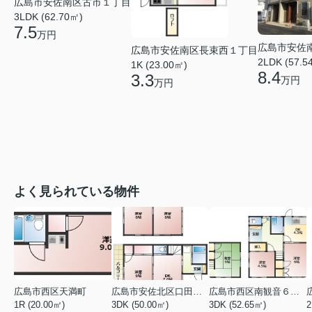
広島市安佐南区古市１丁目
3LDK (62.70㎡)
7.5
万円
広島市安佐
広島市安佐南区長束西１丁目
2LDK (57.5
1K (23.00㎡)
8.4
3.3
万円
万円
よく見られている物件
広島市西区天満町
広島市安佐北区口田１丁目
広島市西区南観音６丁目
1R (20.00㎡)
3DK (50.00㎡)
3DK (52.65㎡)
2