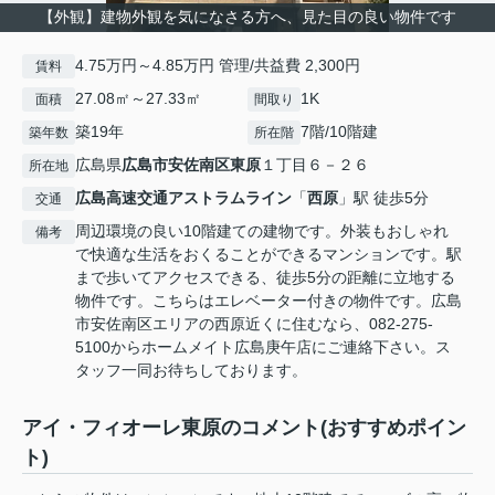
【外観】建物外観を気になさる方へ、見た目の良い物件です
4.75万円～4.85万円 管理/共益費 2,300円
賃料
27.08㎡～27.33㎡
1K
面積
間取り
築19年
7階/10階建
築年数
所在階
広島県
広島市安佐南区
東原
１丁目６－２６
所在地
広島高速交通アストラムライン
「
西原
」駅 徒歩5分
交通
周辺環境の良い10階建ての建物です。外装もおしゃれ
備考
で快適な生活をおくることができるマンションです。駅
まで歩いてアクセスできる、徒歩5分の距離に立地する
物件です。こちらはエレベーター付きの物件です。広島
市安佐南区エリアの西原近くに住むなら、082-275-
5100からホームメイト広島庚午店にご連絡下さい。ス
タッフ一同お待ちしております。
アイ・フィオーレ東原のコメント(おすすめポイン
ト)