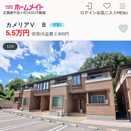
ログイン
お気に入り
MENU
カメリアⅤ Ｂ
空室1
5.5万円
管理/共益費 2,900円
1
/
19