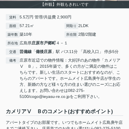
【外観】外観もきれいです
5.5万円 管理/共益費 2,900円
賃料
57.21㎡
2LDK
面積
間取り
築10年
2階/2階建
築年数
所在階
広島県
庄原市
戸郷町
４－１
所在地
芸備線
「
備後庄原
」駅 バス11分 「高校入口」 停歩5分
交通
庄原市近辺での物件情報：大好評のあの物件「カメリア
備考
Ⅴ Ｂ」。2015年築で、多くの方がご満足の物件はこ
ちらです。新しい生活のスタートにおすすめなのが、こ
ちらのアパートです。ホームメイト広島庚午店が学生の
方、新婚の方など様々な方の住まい選びのニーズにお応
えします。お問い合わせは082-275-
5100/cogo@ieyasu-re.co.jpをご利用下さい。
カメリアⅤ Ｂのコメント(おすすめポイント)
アパートタイプのお部屋です。いつでもホームメイト広島庚午店
までご連絡下さい。庄原市でのお住まい選びなら082-275-5100