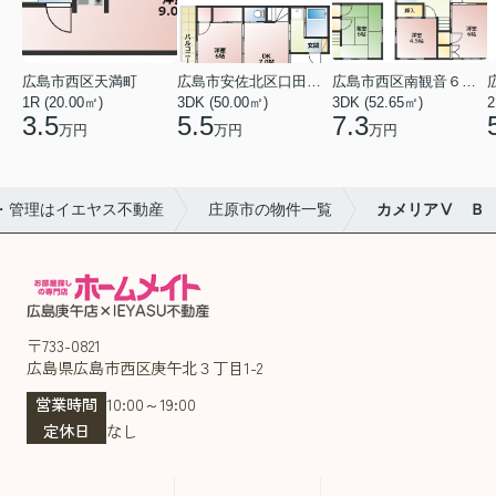
広島市西区天満町
広島市安佐北区口田１丁目
広島市西区南観音６丁目
1R (20.00㎡)
3DK (50.00㎡)
3DK (52.65㎡)
2
3.5
5.5
7.3
万円
万円
万円
・管理はイエヤス不動産
庄原市の物件一覧
カメリアⅤ Ｂ
〒733-0821
広島県広島市西区庚午北３丁目1-2
営業時間
10:00～19:00
定休日
なし