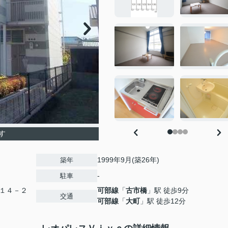
す
1999年9月(築26年)
築年
-
駐車
１４－２
可部線
「
古市橋
」駅 徒歩9分
交通
可部線
「
大町
」駅 徒歩12分