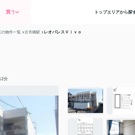
買う
トップ
エリアから探
レオパレスＶｉｖｏ
区の物件一覧
古市橋駅
2分