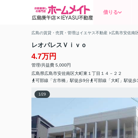
借りる
広島の賃貸・売買・管理はイエヤス不動産
広島市安佐南
レオパレスＶｉｖｏ
4.7万円
管理/共益費 5,000円
広島県
広島市安佐南区
大町東
１丁目１４－２２
可部線「古市橋」駅徒歩9分
可部線「大町」駅徒歩1
1
/
29