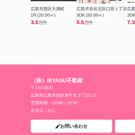
広島市西区天満町
広島市安佐北区口田１丁目
広
1R (20.00㎡)
3DK (50.00㎡)
3DK
3.5
5.5
7.3
万円
万円
（株）IEYASU不動産
〒733-0821
広島県広島市西区庚午北３丁目1-2
営業時間：
10:00～19:00
定休日：
なし
お問い合わせ