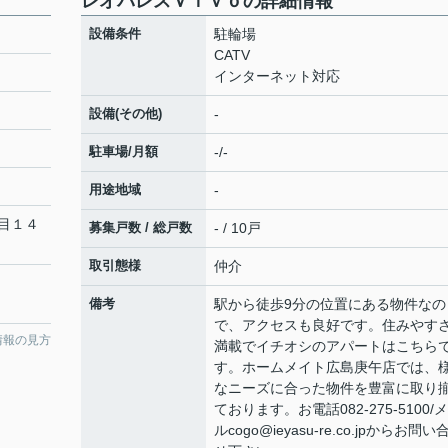
レオパレスＶｉｖｏの詳細情報
設備条件
駐輪場
CATV
インターネット対応
設備(その他)
-
駐車場/月額
-/-
用途地域
-
目１４
募集戸数 / 総戸数
- / 10戸
取引態様
仲介
備考
駅から徒歩9分の位置にある物件なの
で、アクセスも良好です。住みやす
情報の見方
満載でイチオシのアパートはこちら
す。ホームメイト広島庚午店では、
なニーズに合った物件を豊富に取り
ております。お電話082-275-5100/
ルcogo@ieyasu-re.co.jpからお問い