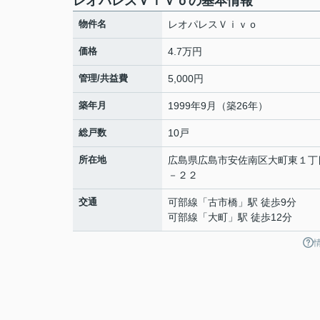
レオパレスＶｉｖｏの基本情報
物件名
レオパレスＶｉｖｏ
価格
4.7万円
管理/共益費
5,000円
築年月
1999年9月（築26年）
総戸数
10戸
所在地
広島県
広島市安佐南区
大町東
１丁
－２２
交通
可部線
「
古市橋
」駅 徒歩9分
可部線
「
大町
」駅 徒歩12分