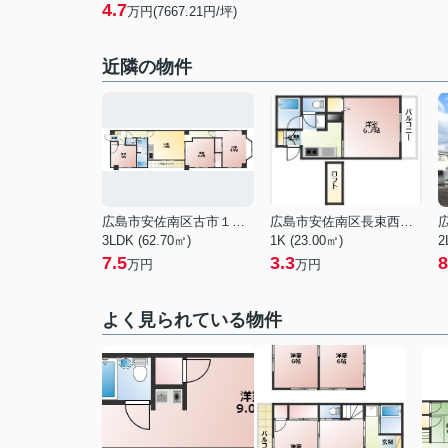
4.7
万円(7667.21円/坪)
近隣の物件
広島市安佐南区古市１丁目
広島市安佐南区長束西１丁目
3LDK (62.70㎡)
1K (23.00㎡)
2
7.5
3.3
8
万円
万円
よく見られている物件