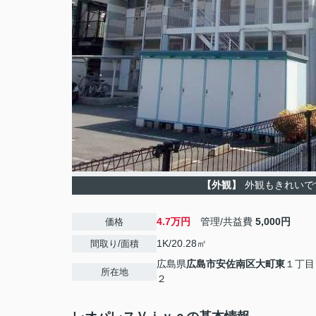
【外観】
外観もきれいで
4.7万円
管理/共益費
5,000円
価格
1K/20.28㎡
間取り/面積
広島県
広島市安佐南区
大町東
１丁目
所在地
２