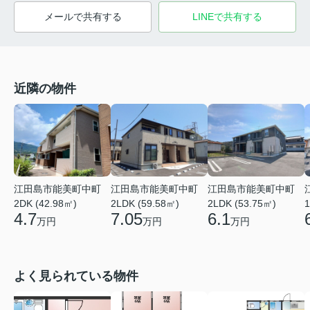
メールで共有する
LINEで共有する
近隣の物件
江田島市能美町中町
江田島市能美町中町
江田島市能美町中町
2DK (42.98㎡)
2LDK (59.58㎡)
2LDK (53.75㎡)
1
4.7
7.05
6.1
万円
万円
万円
よく見られている物件