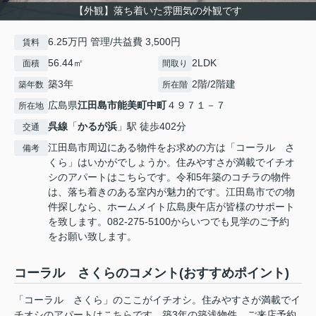
【外観】落ち着いた雰囲気の外観です
6.25万円 管理/共益費 3,500円
賃料
56.44㎡
2LDK
面積
間取り
築3年
2階/2階建
築年数
所在階
広島県
江田島市
能美町中町
４９７１－７
所在地
呉線
「
かるが浜
」駅 徒歩402分
交通
江田島市周辺にある物件をお求めの方は「コーラル さ
備考
くら」はいかがでしょうか。住みやすさが満載でイチオ
シのアパートはこちらです。令和5年築のコチラの物件
は、落ち着きのある室内が魅力的です。江田島市での物
件探しなら、ホームメイト広島庚午店が皆様のサポート
を致します。082-275-5100からいつでも見学のご予約
をお願い致します。
コーラル さくらのコメント(おすすめポイント)
「コーラル さくら」のここがイチオシ。住みやすさが満載でイ
チオシのアパートはこちらです。築3年の築浅物件。ご来店予約