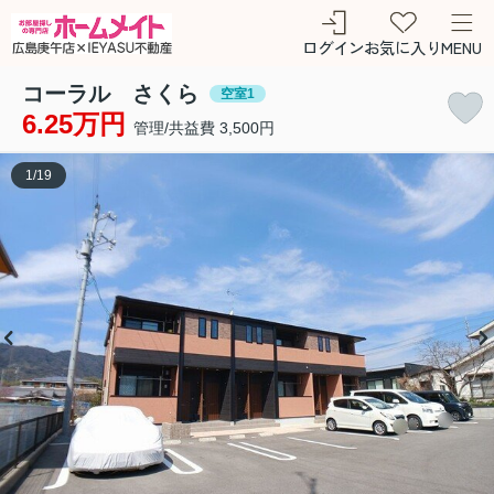
ログイン
お気に入り
MENU
コーラル さくら
空室1
6.25万円
管理/共益費 3,500円
1
/
19