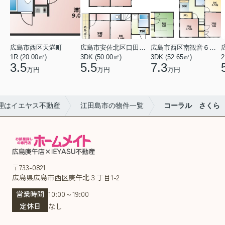
広島市西区天満町
広島市安佐北区口田１丁目
広島市西区南観音６丁目
1R (20.00㎡)
3DK (50.00㎡)
3DK (52.65㎡)
2
3.5
5.5
7.3
万円
万円
万円
理はイエヤス不動産
江田島市の物件一覧
コーラル さくら
〒733-0821
広島県広島市西区庚午北３丁目1-2
営業時間
10:00～19:00
定休日
なし