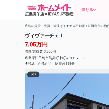
借りる
広島の賃貸・売買・管理はイエヤス不動産
江田島市の物
ヴィヴァーチェⅠ
7.05万円
管理/共益費 3,500円
広島県
江田島市
能美町中町
４８８７－３
呉線「かるが浜」駅徒歩395分
1
/
19