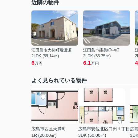
近隣の物件
江田島市大柿町飛渡瀬
江田島市能美町中町
2LDK (59.14㎡)
2LDK (53.75㎡)
2
6
6.1
4
万円
万円
よく見られている物件
広島市西区天満町
広島市安佐北区口田１丁目
広
1R (20.00㎡)
3DK (50.00㎡)
3DK