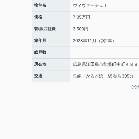
物件名
ヴィヴァーチェⅠ
価格
7.05万円
管理/共益費
3,500円
築年月
2023年11月（築2年）
総戸数
-
所在地
広島県
江田島市
能美町中町
４８８
交通
呉線
「
かるが浜
」駅 徒歩395分