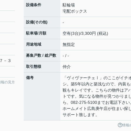
設備条件
駐輪場
宅配ボックス
設備(その他)
-
駐車場/月額
空有(3台)/3,300円 (税込)
用途地域
無指定
募集戸数 / 総戸数
- / -
７－３
取引態様
仲介
備考
「ヴィヴァーチェⅠ」のここがイチ
情報の見方
シ。築5年以内と築浅なので、内装も
観もキレイです。こちらの物件はア
トです。気になる物件が見つかりま
ら、082-275-5100までお電話下さい
ホームメイト広島庚午店が住まい探
サポート致します。
情報