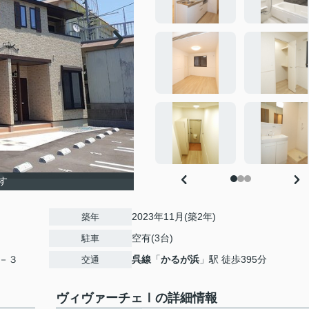
す
2023年11月(築2年)
築年
空有(3台)
駐車
－３
呉線
「
かるが浜
」駅 徒歩395分
交通
ヴィヴァーチェⅠの詳細情報