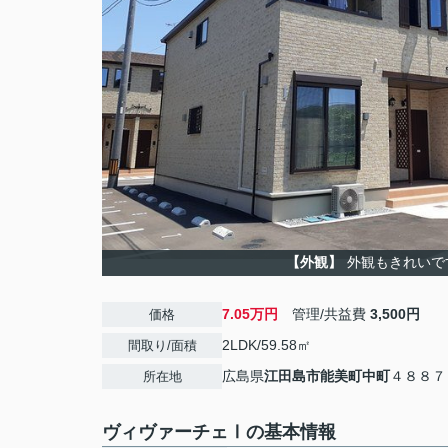
【外観】
外観もきれいで
7.05万円
管理/共益費
3,500円
価格
2LDK/59.58㎡
間取り/面積
広島県
江田島市
能美町中町
４８８７
所在地
ヴィヴァーチェⅠの基本情報