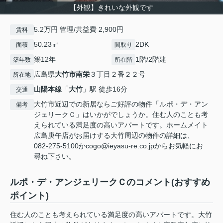
【外観】きれいな外観です
5.2万円 管理/共益費 2,900円
賃料
50.23㎡
2DK
面積
間取り
築12年
1階/2階建
築年数
所在階
広島県
大竹市
南栄
３丁目２番２２号
所在地
山陽本線
「
大竹
」駅 徒歩16分
交通
大竹市近辺での新居ならご好評の物件「ルポ・デ・アン
備考
ジェリークＣ」はいかがでしょうか。住む人のことも考
えられている満足度の高いアパートです。ホームメイト
広島庚午店がお届けする大竹周辺の物件の詳細は、
082-275-5100かcogo@ieyasu-re.co.jpからお気軽にお
尋ね下さい。
ルポ・デ・アンジェリークＣのコメント(おすすめ
ポイント)
住む人のことも考えられている満足度の高いアパートです。大竹