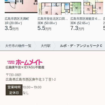
広島市西区天満町
広島市安佐北区口田１丁目
広島市西区南観音６丁目
1R (20.00㎡)
3DK (50.00㎡)
3DK (52.65㎡)
2
3.5
5.5
7.3
万円
万円
万円
大竹市の物件一覧
大竹駅
ルポ・デ・アンジェリークＣ
〒733-0821
広島県広島市西区庚午北３丁目1-2
営業時間
10:00～19:00
定休日
なし