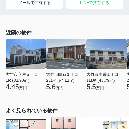
メールで共有する
LINEで共有する
近隣の物件
大竹市南栄１丁目
大竹市立戸３丁目
大竹市白石１丁目
1LDK (43.79㎡)
1R (32.90㎡)
2LDK (57.12㎡)
2
5.5
4.45
5.6
万円
万円
万円
よく見られている物件