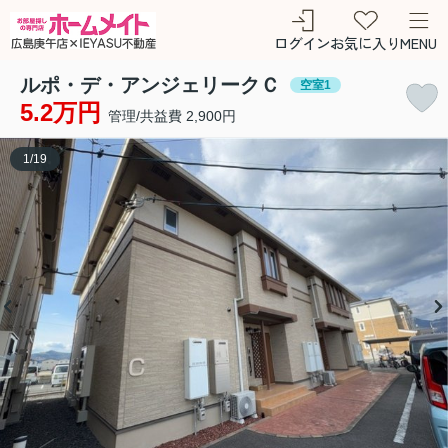
ログイン
お気に入り
MENU
ルポ・デ・アンジェリークＣ
空室1
5.2万円
管理/共益費 2,900円
1
/
19