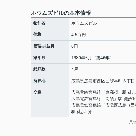
ホウムズビルの基本情報
物件名
ホウムズビル
価格
4.5万円
管理/共益費
0円
築年月
1980年6月（築46年）
総戸数
4戸
所在地
広島県
広島市西区
己斐本町
３丁目
交通
広島電鉄宮島線
「
東高須
」駅 徒歩
広島電鉄宮島線
「
高須
」駅 徒歩1
広島電鉄宮島線
「
広電西広島（己
駅 徒歩8分