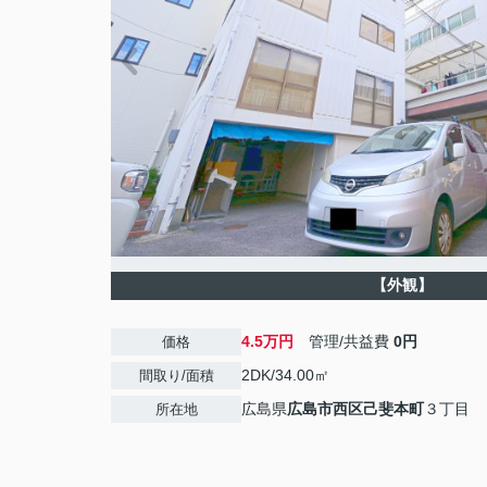
【外観】
4.5万円
管理/共益費
0円
価格
2DK/34.00㎡
間取り/面積
広島県
広島市西区
己斐本町
３丁目
所在地