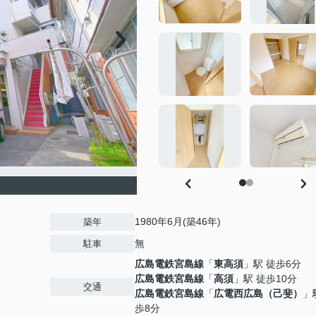
1980年6月(築46年)
築年
無
駐車
広島電鉄宮島線
「
東高須
」駅 徒歩6分
広島電鉄宮島線
「
高須
」駅 徒歩10分
交通
広島電鉄宮島線
「
広電西広島（己斐）
」
歩8分