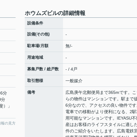
ホウムズビルの詳細情報
設備条件
設備(その他)
-
駐車場/月額
無/-
用途地域
-
募集戸数 / 総戸数
- / 4戸
取引態様
一般媒介
備考
広島庚午北郵便局まで365mです。こ
6分
らの物件はマンションです。駅まで
0分
6分なので、アクセスの良い物件です
斐）
」
電車での移動がより便利になる、2駅
用可能なマンションです。IEYASU不
情報の見方
産はお客様のライフスタイルに適し
件のご紹介をいたします。広島電鉄