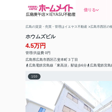
借りる
広島の賃貸・売買・管理はイエヤス不動産
広島市西区の
ホウムズビル
4.5万円
管理/共益費 0円
広島県
広島市西区
己斐本町
３丁目
広島電鉄宮島線「東高須」駅徒歩6分
広島電鉄宮島
1
/
10