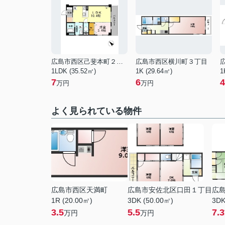
広島市西区己斐本町２丁目
広島市西区横川町３丁目
1LDK (35.52㎡)
1K (29.64㎡)
1
7
6
4
万円
万円
よく見られている物件
広島市西区天満町
広島市安佐北区口田１丁目
広
1R (20.00㎡)
3DK (50.00㎡)
3DK
3.5
5.5
7.3
万円
万円