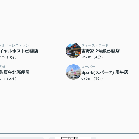
ァミリーレストラン
ファーストフード
イヤルホスト己斐店
吉野家 2号線己斐店
82ｍ（3分）
262ｍ（4分）
便局
スーパー
島庚午北郵便局
Spark(スパーク) 庚午店
65ｍ（5分）
670ｍ（9分）