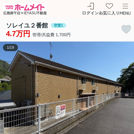
ログイン
お気に入り
MENU
ソレイユ２番館
空室1
4.7万円
管理/共益費 1,700円
1
/
19