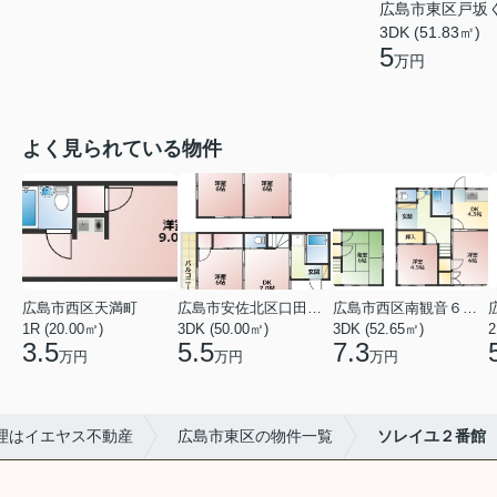
広島市東区戸坂
3DK (51.83㎡)
5
万円
よく見られている物件
広島市西区天満町
広島市安佐北区口田１丁目
広島市西区南観音６丁目
1R (20.00㎡)
3DK (50.00㎡)
3DK (52.65㎡)
2
3.5
5.5
7.3
万円
万円
万円
理はイエヤス不動産
広島市東区の物件一覧
ソレイユ２番館