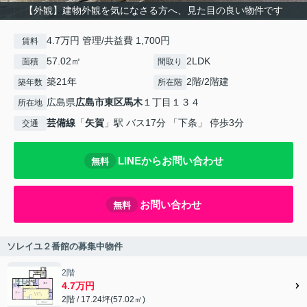
【外観】建物外観を気になさる方へ、見た目の良い物件です
4.7万円 管理/共益費 1,700円
賃料
57.02㎡
2LDK
面積
間取り
築21年
2階/2階建
築年数
所在階
広島県
広島市東区
馬木
１丁目１３４
所在地
芸備線
「
矢賀
」駅 バス17分 「下条」 停歩3分
交通
LINEからお問い合わせ
無料
お問い合わせ
無料
ソレイユ２番館の募集中物件
2階
4.7万円
2階 / 17.24坪(57.02㎡)