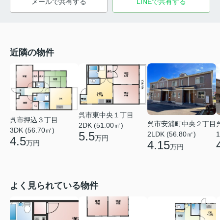
メールで共有する
LINEで共有する
近隣の物件
呉市東中央１丁目
呉市押込３丁目
呉市安浦町中央２丁目
2DK (51.00㎡)
3DK (56.70㎡)
5.5
2LDK (56.80㎡)
1
万円
4.5
4.15
万円
万円
よく見られている物件