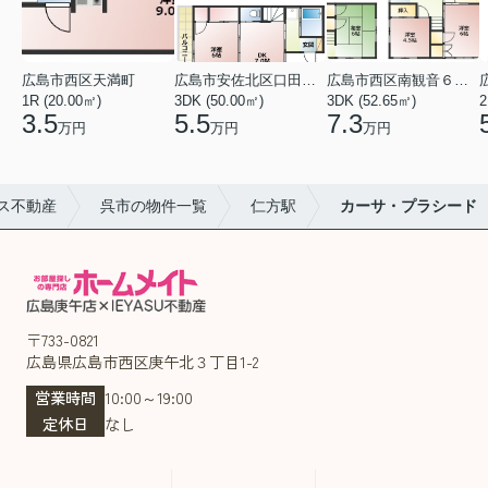
広島市西区天満町
広島市安佐北区口田１丁目
広島市西区南観音６丁目
1R (20.00㎡)
3DK (50.00㎡)
3DK (52.65㎡)
2
3.5
5.5
7.3
万円
万円
万円
ス不動産
呉市の物件一覧
仁方駅
カーサ・プラシード
〒733-0821
広島県広島市西区庚午北３丁目1-2
営業時間
10:00～19:00
定休日
なし