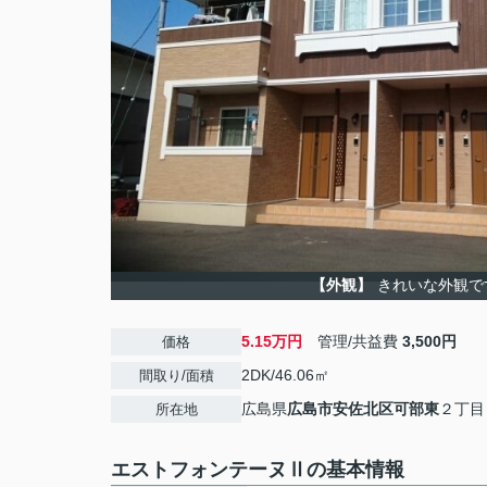
【外観】
きれいな外観で
5.15万円
管理/共益費
3,500円
価格
2DK/46.06㎡
間取り/面積
広島県
広島市安佐北区
可部東
２丁目
所在地
エストフォンテーヌⅡの基本情報