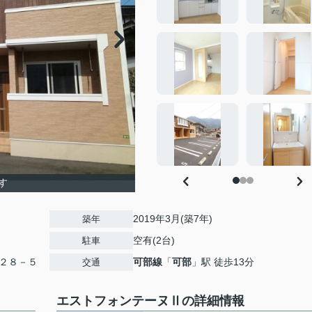
す
2019年3月(築7年)
築年
空有(2台)
駐車
２８－５
可部線
「
可部
」駅 徒歩13分
交通
エストフォンテーヌⅡの詳細情報