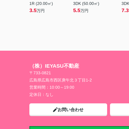
1R (20.00㎡)
3DK (50.00㎡)
3DK
3.5
5.5
7.3
万円
万円
（株）IEYASU不動産
〒733-0821
広島県広島市西区庚午北３丁目1-2
営業時間：
10:00～19:00
定休日：
なし
お問い合わせ