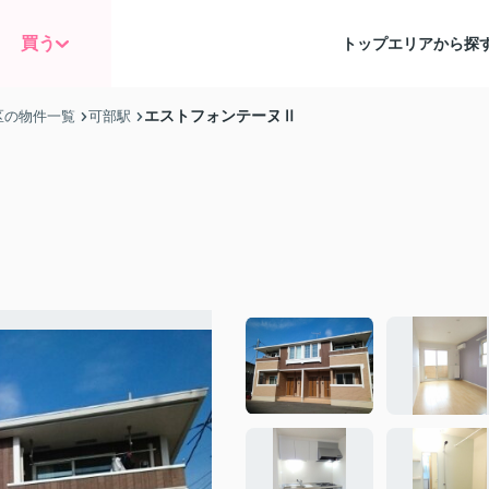
買う
トップ
エリアから探
エストフォンテーヌⅡ
区の物件一覧
可部駅