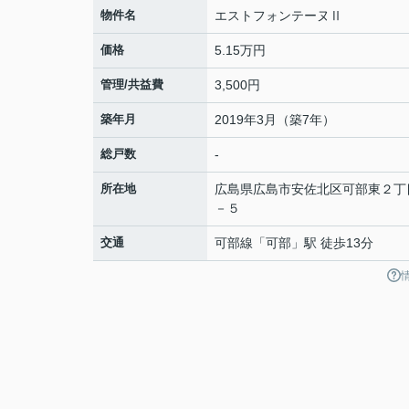
物件名
エストフォンテーヌⅡ
価格
5.15万円
管理/共益費
3,500円
築年月
2019年3月（築7年）
総戸数
-
所在地
広島県
広島市安佐北区
可部東
２丁
－５
交通
可部線
「
可部
」駅 徒歩13分