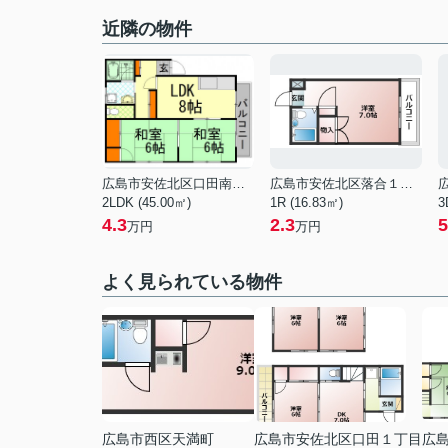
近隣の物件
広島市安佐北区口田南８丁目
広島市安佐北区落合１丁目
2LDK (45.00㎡)
1R (16.83㎡)
3
4.3
2.3
5
万円
万円
よく見られている物件
広島市西区天満町
広島市安佐北区口田１丁目
広