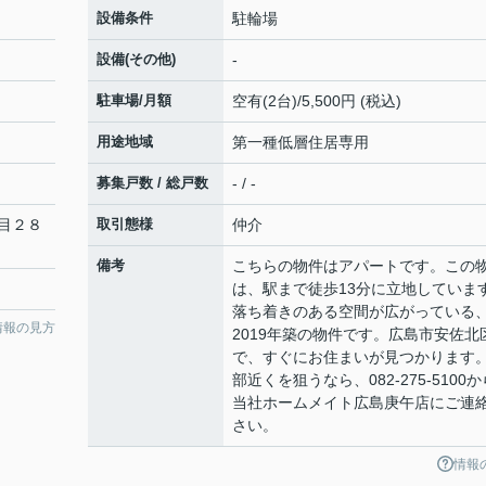
設備条件
駐輪場
設備(その他)
-
駐車場/月額
空有(2台)/5,500円 (税込)
用途地域
第一種低層住居専用
募集戸数 / 総戸数
- / -
目２８
取引態様
仲介
備考
こちらの物件はアパートです。この
は、駅まで徒歩13分に立地していま
落ち着きのある空間が広がっている
情報の見方
2019年築の物件です。広島市安佐北
で、すぐにお住まいが見つかります
部近くを狙うなら、082-275-5100か
当社ホームメイト広島庚午店にご連
さい。
情報