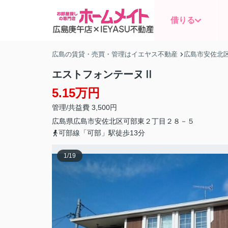
借りる
広島の賃貸・売買・管理はイエヤス不動産
広島市安佐北
エストフォンテーヌⅡ
5.15万円
管理/共益費 3,500円
広島県
広島市安佐北区
可部東
２丁目２８－５
可部線「可部」駅徒歩13分
1
/
19